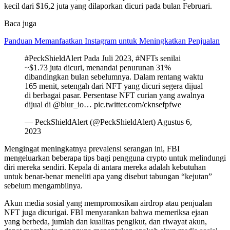
kecil dari $16,2 juta yang dilaporkan dicuri pada bulan Februari.
Baca juga
Panduan Memanfaatkan Instagram untuk Meningkatkan Penjualan
#PeckShieldAlert Pada Juli 2023, #NFTs senilai
~$1.73 juta dicuri, menandai penurunan 31%
dibandingkan bulan sebelumnya. Dalam rentang waktu
165 menit, setengah dari NFT yang dicuri segera dijual
di berbagai pasar. Persentase NFT curian yang awalnya
dijual di @blur_io… pic.twitter.com/cknsefpfwe
— PeckShieldAlert (@PeckShieldAlert) Agustus 6,
2023
Mengingat meningkatnya prevalensi serangan ini, FBI
mengeluarkan beberapa tips bagi pengguna crypto untuk melindungi
diri mereka sendiri. Kepala di antara mereka adalah kebutuhan
untuk benar-benar meneliti apa yang disebut tabungan “kejutan”
sebelum mengambilnya.
Akun media sosial yang mempromosikan airdrop atau penjualan
NFT juga dicurigai. FBI menyarankan bahwa memeriksa ejaan
yang berbeda, jumlah dan kualitas pengikut, dan riwayat akun,