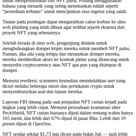
untuk mempromosikan rilis NFT palsu. Posting menggunakan
bahasa yang menarik yang sering menekankan istilah seperti
“persediaan terbatas” untuk menciptakan rasa urgensi yang salah.
Tautan pada postingan dapat mengarahkan calon korban ke situs
web phishing yang telah dibuat agar terlihat seperti ekstensi dari
proyek NFT yang sebenarnya.
Setelah berada di situs web, pengunjung diminta untuk
menghubungkan dompet kripto mereka untuk membeli NFT palsu.
Namun, jika ada yang tertipu dan menautkan dompet mereka,
mereka memberikan akses ke kontrak pintar yang dirancang untuk
menyedot cryptocurrency atau NFT apa pun yang disimpan di
dompet.
Menurut resellersi, scammers kemudian memindahkan aset yang
dicuri melalui beberapa mixer dan pertukaran crypto untuk
menyembunyikan asal dan tujuan mereka.
Laporan FBI datang pada saat penjualan NFT curian terjadi pada
tingkat yang lebih cepat. Menurut perusahaan keamanan siber
PeckShield, NFT curian biasanya dijual dalam rentang waktu hanya
165 menit, dan lebih dari 67% dijual di pasar Blur. Lebih dari 19
persen dijual di OpenSea.
NFT senilai sekitar $1,73 juta dicuri pada bulan Juli — jauh lebih