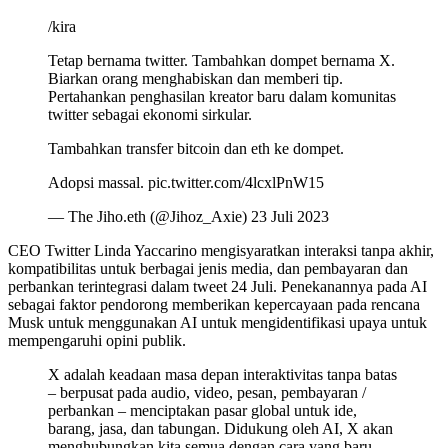
/kira
Tetap bernama twitter. Tambahkan dompet bernama X.
Biarkan orang menghabiskan dan memberi tip.
Pertahankan penghasilan kreator baru dalam komunitas
twitter sebagai ekonomi sirkular.
Tambahkan transfer bitcoin dan eth ke dompet.
Adopsi massal. pic.twitter.com/4lcxlPnW15
— The Jiho.eth (@Jihoz_Axie) 23 Juli 2023
CEO Twitter Linda Yaccarino mengisyaratkan interaksi tanpa akhir,
kompatibilitas untuk berbagai jenis media, dan pembayaran dan
perbankan terintegrasi dalam tweet 24 Juli. Penekanannya pada AI
sebagai faktor pendorong memberikan kepercayaan pada rencana
Musk untuk menggunakan AI untuk mengidentifikasi upaya untuk
mempengaruhi opini publik.
X adalah keadaan masa depan interaktivitas tanpa batas
– berpusat pada audio, video, pesan, pembayaran /
perbankan – menciptakan pasar global untuk ide,
barang, jasa, dan tabungan. Didukung oleh AI, X akan
menghubungkan kita semua dengan cara yang baru