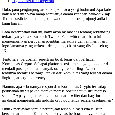
Hype di sekitar Dogecoin
Halo, para pengunjung setia dan pembaca yang budiman! Apa kabar
kalian hari ini? Saya harap semuanya dalam keadaan baik-baik saja.
Terima kasih telah meluangkan waktu untuk mengunjungi artikel
kami hari ini.
Pada kesempatan kali ini, kami akan membahas tentang rebranding
terbaru yang dilakukan oleh Twitter. Ya, Twitter baru-baru ini
mengumumkan perubahan identitas mereknya dengan mengganti
logo lamanya yang terkenal dengan logo baru yang disebut sebagai
‘X’.
Tentu saja, perubahan seperti ini tidak lepas dari perhatian
Komunitas Crypto. Sebagai platform sosial media yang populer dan
menjadi pusat perhatian banyak orang, rebranding Twitter ini
tentunya memicu berbagai reaksi dari komunitas yang terlibat dalam
lingkungan cryptocurrency.
Namun, apa sebenarnya respon dari Komunitas Crypto terhadap
perubahan ini? Apakah mereka merasa positif atau justru merasa
skeptis? Apa yang mereka harapkan dari Twitter dan bagaimana hal
ini dapat mempengaruhi industri cryptocurrency secara keseluruhan?
Untuk menjawab semua pertanyaan tersebut, mari kita telusuri
bersama artikel ini. Kami akan mengulas berbagai tanggapan dan