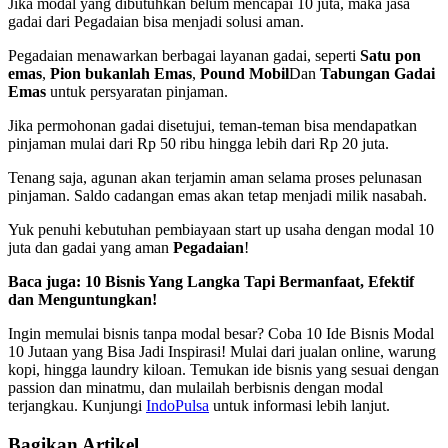
Jika modal yang dibutuhkan belum mencapai 10 juta, maka jasa
gadai dari Pegadaian bisa menjadi solusi aman.
Pegadaian menawarkan berbagai layanan gadai, seperti
Satu pon
emas
,
Pion bukanlah Emas
,
Pound Mobil
Dan
Tabungan Gadai
Emas
untuk persyaratan pinjaman.
Jika permohonan gadai disetujui, teman-teman bisa mendapatkan
pinjaman mulai dari Rp 50 ribu hingga lebih dari Rp 20 juta.
Tenang saja, agunan akan terjamin aman selama proses pelunasan
pinjaman. Saldo cadangan emas akan tetap menjadi milik nasabah.
Yuk penuhi kebutuhan pembiayaan start up usaha dengan modal 10
juta dan gadai yang aman
Pegadaian
!
Baca juga:
10 Bisnis Yang Langka Tapi Bermanfaat, Efektif
dan Menguntungkan!
Ingin memulai bisnis tanpa modal besar? Coba 10 Ide Bisnis Modal
10 Jutaan yang Bisa Jadi Inspirasi! Mulai dari jualan online, warung
kopi, hingga laundry kiloan. Temukan ide bisnis yang sesuai dengan
passion dan minatmu, dan mulailah berbisnis dengan modal
terjangkau. Kunjungi
IndoPulsa
untuk informasi lebih lanjut.
Bagikan Artikel