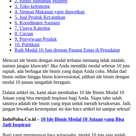
2. Bisnis Minuman Modern
3. Toko kelontong
4. Simpan Makanan yang diawetkan
5. Jual Produk Kecantikan
6. Koordinator Asosiasi
7. Upaya Katering
8. Cucian
9. Penyewaan Produk
10. Publikasi
Raih Modal 10 Juta dengan Pasang Emas di Pegadaian
Mencari ide bisnis dengan modal terbatas memang tidak mudah,
namun jangan khawatir! Jika Anda memiliki modal sebesar 10 juta
rupiah, ada berbagai ide bisnis yang dapat Anda coba. Mulai dari
bisnis online hingga bisnis konvensional, pilihan ide bisnis dengan
modal 10 jutaan sangatlah beragam.
Dalam artikel ini, kami akan membahas 10 Ide Bisnis Modal 10
Jutaan yang bisa menjadi inspirasi bagi Anda. Siapa tahu salah
satunya adalah ide bisnis yang tepat untuk meraih kesuksesan. Jadi,
jangan lewatkan kesempatan ini dan baca artikel ini sampai selesai!
IndoPulsa.Co.id –
10 Ide Bisnis Modal 10 Jutaan yang Bisa
Jadi Inspirasi
Bagi yang mempunyai jiwa wirausaha, modal 10 juta saja sudah