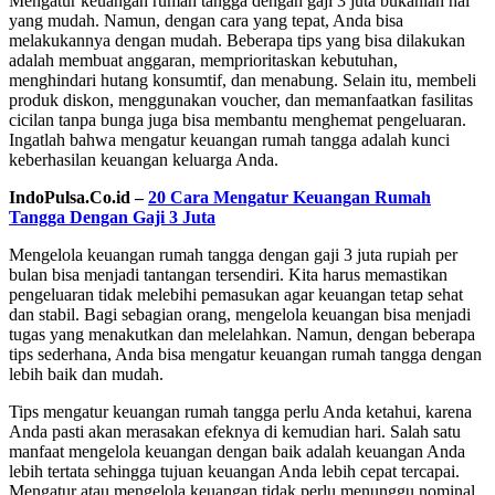
Mengatur keuangan rumah tangga dengan gaji 3 juta bukanlah hal
yang mudah. Namun, dengan cara yang tepat, Anda bisa
melakukannya dengan mudah. Beberapa tips yang bisa dilakukan
adalah membuat anggaran, memprioritaskan kebutuhan,
menghindari hutang konsumtif, dan menabung. Selain itu, membeli
produk diskon, menggunakan voucher, dan memanfaatkan fasilitas
cicilan tanpa bunga juga bisa membantu menghemat pengeluaran.
Ingatlah bahwa mengatur keuangan rumah tangga adalah kunci
keberhasilan keuangan keluarga Anda.
IndoPulsa.Co.id –
20 Cara Mengatur Keuangan Rumah
Tangga Dengan Gaji 3 Juta
Mengelola keuangan rumah tangga dengan gaji 3 juta rupiah per
bulan bisa menjadi tantangan tersendiri. Kita harus memastikan
pengeluaran tidak melebihi pemasukan agar keuangan tetap sehat
dan stabil. Bagi sebagian orang, mengelola keuangan bisa menjadi
tugas yang menakutkan dan melelahkan. Namun, dengan beberapa
tips sederhana, Anda bisa mengatur keuangan rumah tangga dengan
lebih baik dan mudah.
Tips mengatur keuangan rumah tangga perlu Anda ketahui, karena
Anda pasti akan merasakan efeknya di kemudian hari. Salah satu
manfaat mengelola keuangan dengan baik adalah keuangan Anda
lebih tertata sehingga tujuan keuangan Anda lebih cepat tercapai.
Mengatur atau mengelola keuangan tidak perlu menunggu nominal