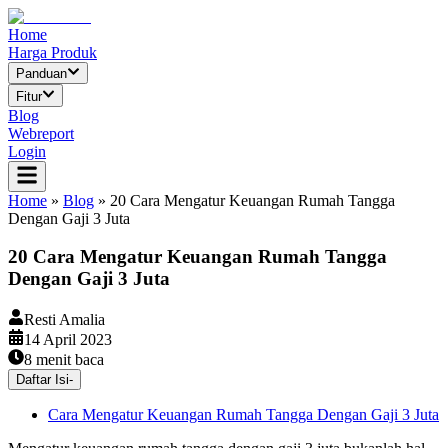
Home
Harga Produk
Panduan
Fitur
Blog
Webreport
Login
Home
»
Blog
»
20 Cara Mengatur Keuangan Rumah Tangga
Dengan Gaji 3 Juta
20 Cara Mengatur Keuangan Rumah Tangga
Dengan Gaji 3 Juta
Resti Amalia
14 April 2023
8
menit baca
Daftar Isi
-
Cara Mengatur Keuangan Rumah Tangga Dengan Gaji 3 Juta