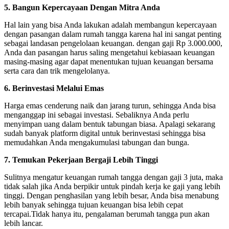
5. Bangun Kepercayaan Dengan Mitra Anda
Hal lain yang bisa Anda lakukan adalah membangun kepercayaan
dengan pasangan dalam rumah tangga karena hal ini sangat penting
sebagai landasan pengelolaan keuangan. dengan gaji Rp 3.000.000,
Anda dan pasangan harus saling mengetahui kebiasaan keuangan
masing-masing agar dapat menentukan tujuan keuangan bersama
serta cara dan trik mengelolanya.
6. Berinvestasi Melalui Emas
Harga emas cenderung naik dan jarang turun, sehingga Anda bisa
menganggap ini sebagai investasi. Sebaliknya Anda perlu
menyimpan uang dalam bentuk tabungan biasa. Apalagi sekarang
sudah banyak platform digital untuk berinvestasi sehingga bisa
memudahkan Anda mengakumulasi tabungan dan bunga.
7.
Temukan Pekerjaan Bergaji Lebih Tinggi
Sulitnya mengatur keuangan rumah tangga dengan gaji 3 juta, maka
tidak salah jika Anda berpikir untuk pindah kerja ke gaji yang lebih
tinggi. Dengan penghasilan yang lebih besar, Anda bisa menabung
lebih banyak sehingga tujuan keuangan bisa lebih cepat
tercapai.Tidak hanya itu, pengalaman berumah tangga pun akan
lebih lancar.