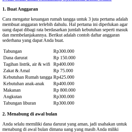
1. Buat Anggaran
Cara mengatur keuangan rumah tangga untuk 3 juta pertama adalah
membuat anggaran terlebih dahulu. Hal pertama ini diperlukan agar
uang dapat dibagi rata berdasarkan jumlah kebutuhan seperti masuk
dan membelanjakannya. Berikut adalah contoh daftar anggaran
sederhana yang dapat Anda buat.
Tabungan
Rp300.000
Dana darurat
Rp 150.000
Tagihan listrik, air & wifi
Rp400.000
Zakat & Amal
Rp 75.000
Kebutuhan Rumah tangga
Rp425.000
Kebutuhan anak-anak
Rp400.000
Makanan
Rp 800.000
Angkutan
Rp300.000
Tabungan liburan
Rp300.000
2. Menabung di awal bulan
Anda selalu memiliki dana darurat yang aman, jadi usahakan untuk
menabung di awal bulan dimana uang yang masih Anda miliki