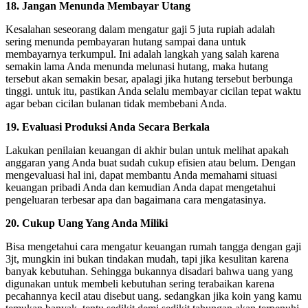
18. Jangan Menunda Membayar Utang
Kesalahan seseorang dalam mengatur gaji 5 juta rupiah adalah
sering menunda pembayaran hutang sampai dana untuk
membayarnya terkumpul. Ini adalah langkah yang salah karena
semakin lama Anda menunda melunasi hutang, maka hutang
tersebut akan semakin besar, apalagi jika hutang tersebut berbunga
tinggi. untuk itu, pastikan Anda selalu membayar cicilan tepat waktu
agar beban cicilan bulanan tidak membebani Anda.
19. Evaluasi Produksi Anda Secara Berkala
Lakukan penilaian keuangan di akhir bulan untuk melihat apakah
anggaran yang Anda buat sudah cukup efisien atau belum. Dengan
mengevaluasi hal ini, dapat membantu Anda memahami situasi
keuangan pribadi Anda dan kemudian Anda dapat mengetahui
pengeluaran terbesar apa dan bagaimana cara mengatasinya.
20. Cukup Uang Yang Anda Miliki
Bisa mengetahui cara mengatur keuangan rumah tangga dengan gaji
3jt, mungkin ini bukan tindakan mudah, tapi jika kesulitan karena
banyak kebutuhan. Sehingga bukannya disadari bahwa uang yang
digunakan untuk membeli kebutuhan sering terabaikan karena
pecahannya kecil atau disebut uang. sedangkan jika koin yang kamu