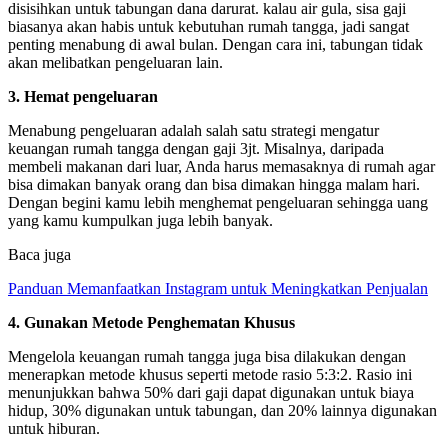
disisihkan untuk tabungan dana darurat. kalau air gula, sisa gaji
biasanya akan habis untuk kebutuhan rumah tangga, jadi sangat
penting menabung di awal bulan. Dengan cara ini, tabungan tidak
akan melibatkan pengeluaran lain.
3. Hemat pengeluaran
Menabung pengeluaran adalah salah satu strategi mengatur
keuangan rumah tangga dengan gaji 3jt. Misalnya, daripada
membeli makanan dari luar, Anda harus memasaknya di rumah agar
bisa dimakan banyak orang dan bisa dimakan hingga malam hari.
Dengan begini kamu lebih menghemat pengeluaran sehingga uang
yang kamu kumpulkan juga lebih banyak.
Baca juga
Panduan Memanfaatkan Instagram untuk Meningkatkan Penjualan
4. Gunakan Metode Penghematan Khusus
Mengelola keuangan rumah tangga juga bisa dilakukan dengan
menerapkan metode khusus seperti metode rasio 5:3:2. Rasio ini
menunjukkan bahwa 50% dari gaji dapat digunakan untuk biaya
hidup, 30% digunakan untuk tabungan, dan 20% lainnya digunakan
untuk hiburan.