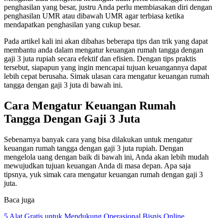
penghasilan yang besar, justru Anda perlu membiasakan diri dengan
penghasilan UMR atau dibawah UMR agar terbiasa ketika
mendapatkan penghasilan yang cukup besar.
Pada artikel kali ini akan dibahas beberapa tips dan trik yang dapat
membantu anda dalam mengatur keuangan rumah tangga dengan
gaji 3 juta rupiah secara efektif dan efisien. Dengan tips praktis
tersebut, siapapun yang ingin mencapai tujuan keuangannya dapat
lebih cepat berusaha. Simak ulasan cara mengatur keuangan rumah
tangga dengan gaji 3 juta di bawah ini.
Cara Mengatur Keuangan Rumah
Tangga Dengan Gaji 3 Juta
Sebenarnya banyak cara yang bisa dilakukan untuk mengatur
keuangan rumah tangga dengan gaji 3 juta rupiah. Dengan
mengelola uang dengan baik di bawah ini, Anda akan lebih mudah
mewujudkan tujuan keuangan Anda di masa depan. Apa saja
tipsnya, yuk simak cara mengatur keuangan rumah dengan gaji 3
juta.
Baca juga
5 Alat Gratis untuk Mendukung Operasional Bisnis Online