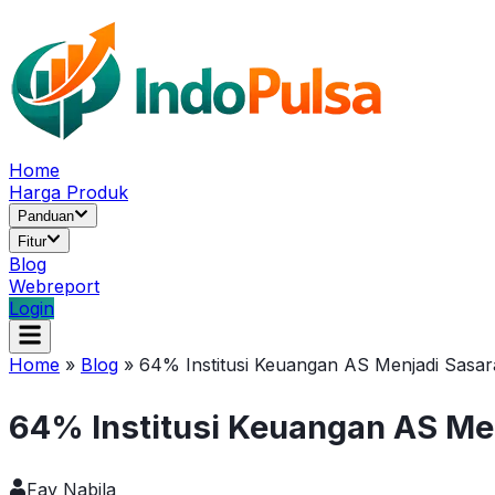
Home
Harga Produk
Panduan
Fitur
Blog
Webreport
Login
Home
»
Blog
»
64% Institusi Keuangan AS Menjadi Sasa
64% Institusi Keuangan AS Me
Fay Nabila