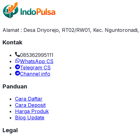
Alamat : Desa Driyorejo, RT02/RW01, Kec. Nguntoronadi
Kontak
085362995111
WhatsApp CS
Telegram CS
Channel info
Panduan
Cara Daftar
Cara Deposit
Harga Produk
Blog Update
Legal