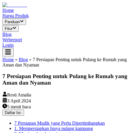
Home
Harga Produk
Panduan
Fitur
Blog
Webreport
Login
Home
»
Blog
»
7 Persiapan Penting untuk Pulang ke Rumah yang
Aman dan Nyaman
7 Persiapan Penting untuk Pulang ke Rumah yang
Aman dan Nyaman
Resti Amalia
3 April 2024
5
menit baca
Daftar Isi
-
7 Persiapan Mudik yang Perlu Dipertimbangkan
1. Mempersiapkan biaya pulang kampung