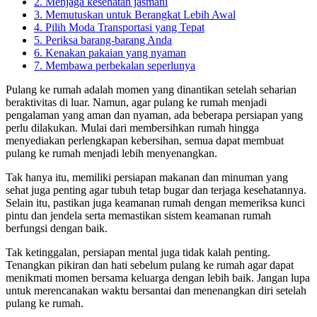
2. Menjaga kesehatan jasmani
3. Memutuskan untuk Berangkat Lebih Awal
4. Pilih Moda Transportasi yang Tepat
5. Periksa barang-barang Anda
6. Kenakan pakaian yang nyaman
7. Membawa perbekalan seperlunya
Pulang ke rumah adalah momen yang dinantikan setelah seharian
beraktivitas di luar. Namun, agar pulang ke rumah menjadi
pengalaman yang aman dan nyaman, ada beberapa persiapan yang
perlu dilakukan. Mulai dari membersihkan rumah hingga
menyediakan perlengkapan kebersihan, semua dapat membuat
pulang ke rumah menjadi lebih menyenangkan.
Tak hanya itu, memiliki persiapan makanan dan minuman yang
sehat juga penting agar tubuh tetap bugar dan terjaga kesehatannya.
Selain itu, pastikan juga keamanan rumah dengan memeriksa kunci
pintu dan jendela serta memastikan sistem keamanan rumah
berfungsi dengan baik.
Tak ketinggalan, persiapan mental juga tidak kalah penting.
Tenangkan pikiran dan hati sebelum pulang ke rumah agar dapat
menikmati momen bersama keluarga dengan lebih baik. Jangan lupa
untuk merencanakan waktu bersantai dan menenangkan diri setelah
pulang ke rumah.