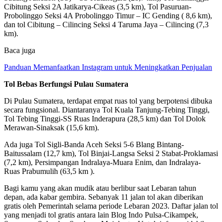
Cibitung Seksi 2A Jatikarya-Cikeas (3,5 km), Tol Pasuruan-
Probolinggo Seksi 4A Probolinggo Timur – IC Gending ( 8,6 km),
dan tol Cibitung – Cilincing Seksi 4 Taruma Jaya – Cilincing (7,3
km).
Baca juga
Panduan Memanfaatkan Instagram untuk Meningkatkan Penjualan
Tol Bebas Berfungsi Pulau Sumatera
Di Pulau Sumatera, terdapat empat ruas tol yang berpotensi dibuka
secara fungsional. Diantaranya Tol Kuala Tanjung-Tebing Tinggi,
Tol Tebing Tinggi-SS Ruas Inderapura (28,5 km) dan Tol Dolok
Merawan-Sinaksak (15,6 km).
Ada juga Tol Sigli-Banda Aceh Seksi 5-6 Blang Bintang-
Baitussalam (12,7 km), Tol Binjai-Langsa Seksi 2 Stabat-Proklamasi
(7,2 km), Persimpangan Indralaya-Muara Enim, dan Indralaya-
Ruas Prabumulih (63,5 km ).
Bagi kamu yang akan mudik atau berlibur saat Lebaran tahun
depan, ada kabar gembira. Sebanyak 11 jalan tol akan diberikan
gratis oleh Pemerintah selama periode Lebaran 2023. Daftar jalan tol
yang menjadi tol gratis antara lain Blog Indo Pulsa-Cikampek,