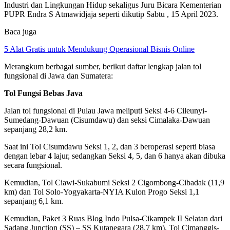
Industri dan Lingkungan Hidup sekaligus Juru Bicara Kementerian
PUPR Endra S Atmawidjaja seperti dikutip Sabtu , 15 April 2023.
Baca juga
5 Alat Gratis untuk Mendukung Operasional Bisnis Online
Merangkum berbagai sumber, berikut daftar lengkap jalan tol
fungsional di Jawa dan Sumatera:
Tol Fungsi Bebas Java
Jalan tol fungsional di Pulau Jawa meliputi Seksi 4-6 Cileunyi-
Sumedang-Dawuan (Cisumdawu) dan seksi Cimalaka-Dawuan
sepanjang 28,2 km.
Saat ini Tol Cisumdawu Seksi 1, 2, dan 3 beroperasi seperti biasa
dengan lebar 4 lajur, sedangkan Seksi 4, 5, dan 6 hanya akan dibuka
secara fungsional.
Kemudian, Tol Ciawi-Sukabumi Seksi 2 Cigombong-Cibadak (11,9
km) dan Tol Solo-Yogyakarta-NYIA Kulon Progo Seksi 1,1
sepanjang 6,1 km.
Kemudian, Paket 3 Ruas Blog Indo Pulsa-Cikampek II Selatan dari
Sadang Junction (SS) – SS Kutanegara (28,7 km), Tol Cimanggis-