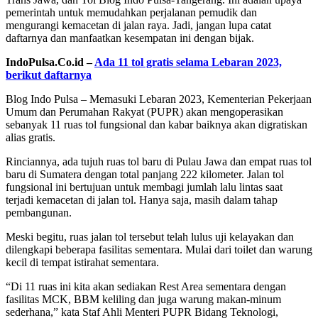
pemerintah untuk memudahkan perjalanan pemudik dan
mengurangi kemacetan di jalan raya. Jadi, jangan lupa catat
daftarnya dan manfaatkan kesempatan ini dengan bijak.
IndoPulsa.Co.id –
Ada 11 tol gratis selama Lebaran 2023,
berikut daftarnya
Blog Indo Pulsa – Memasuki Lebaran 2023, Kementerian Pekerjaan
Umum dan Perumahan Rakyat (PUPR) akan mengoperasikan
sebanyak 11 ruas tol fungsional dan kabar baiknya akan digratiskan
alias gratis.
Rinciannya, ada tujuh ruas tol baru di Pulau Jawa dan empat ruas tol
baru di Sumatera dengan total panjang 222 kilometer. Jalan tol
fungsional ini bertujuan untuk membagi jumlah lalu lintas saat
terjadi kemacetan di jalan tol. Hanya saja, masih dalam tahap
pembangunan.
Meski begitu, ruas jalan tol tersebut telah lulus uji kelayakan dan
dilengkapi beberapa fasilitas sementara. Mulai dari toilet dan warung
kecil di tempat istirahat sementara.
“Di 11 ruas ini kita akan sediakan Rest Area sementara dengan
fasilitas MCK, BBM keliling dan juga warung makan-minum
sederhana,” kata Staf Ahli Menteri PUPR Bidang Teknologi,