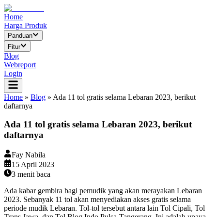
Home
Harga Produk
Panduan
Fitur
Blog
Webreport
Login
Home
»
Blog
»
Ada 11 tol gratis selama Lebaran 2023, berikut
daftarnya
Ada 11 tol gratis selama Lebaran 2023, berikut
daftarnya
Fay Nabila
15 April 2023
3
menit baca
Ada kabar gembira bagi pemudik yang akan merayakan Lebaran
2023. Sebanyak 11 tol akan menyediakan akses gratis selama
periode mudik Lebaran. Tol-tol tersebut antara lain Tol Cipali, Tol
Trans Jawa, dan Tol Blog Indo Pulsa-Tangerang. Ini adalah upaya