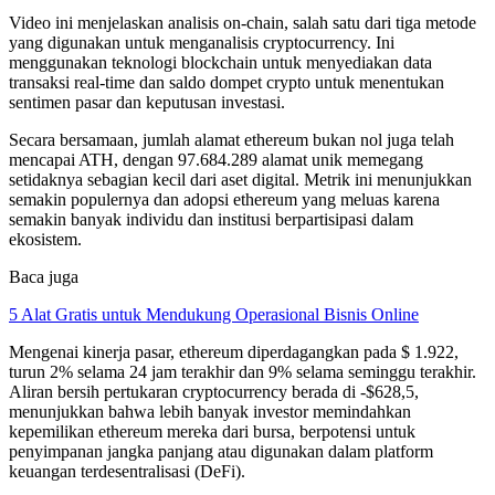
Video ini menjelaskan analisis on-chain, salah satu dari tiga metode
yang digunakan untuk menganalisis cryptocurrency. Ini
menggunakan teknologi blockchain untuk menyediakan data
transaksi real-time dan saldo dompet crypto untuk menentukan
sentimen pasar dan keputusan investasi.
Secara bersamaan, jumlah alamat ethereum bukan nol juga telah
mencapai ATH, dengan 97.684.289 alamat unik memegang
setidaknya sebagian kecil dari aset digital. Metrik ini menunjukkan
semakin populernya dan adopsi ethereum yang meluas karena
semakin banyak individu dan institusi berpartisipasi dalam
ekosistem.
Baca juga
5 Alat Gratis untuk Mendukung Operasional Bisnis Online
Mengenai kinerja pasar, ethereum diperdagangkan pada $ 1.922,
turun 2% selama 24 jam terakhir dan 9% selama seminggu terakhir.
Aliran bersih pertukaran cryptocurrency berada di -$628,5,
menunjukkan bahwa lebih banyak investor memindahkan
kepemilikan ethereum mereka dari bursa, berpotensi untuk
penyimpanan jangka panjang atau digunakan dalam platform
keuangan terdesentralisasi (DeFi).