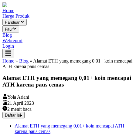
Home
Harga Produk
Panduan
Fitur
Blog
Webreport
Login
Home
»
Blog
»
Alamat ETH yang memegang 0,01+ koin mencapai
ATH karena paus cemas
Alamat ETH yang memegang 0,01+ koin mencapai
ATH karena paus cemas
Yola Ariani
21 April 2023
2
menit baca
Daftar Isi
-
Alamat ETH yang memegang 0,01+ koin mencapai ATH
karena paus cemas