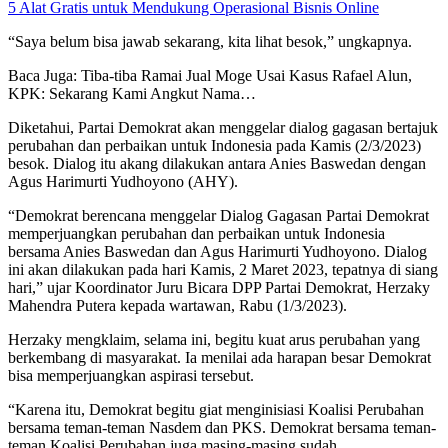
5 Alat Gratis untuk Mendukung Operasional Bisnis Online
“Saya belum bisa jawab sekarang, kita lihat besok,” ungkapnya.
Baca Juga: Tiba-tiba Ramai Jual Moge Usai Kasus Rafael Alun,
KPK: Sekarang Kami Angkut Nama…
Diketahui, Partai Demokrat akan menggelar dialog gagasan bertajuk
perubahan dan perbaikan untuk Indonesia pada Kamis (2/3/2023)
besok. Dialog itu akang dilakukan antara Anies Baswedan dengan
Agus Harimurti Yudhoyono (AHY).
“Demokrat berencana menggelar Dialog Gagasan Partai Demokrat
memperjuangkan perubahan dan perbaikan untuk Indonesia
bersama Anies Baswedan dan Agus Harimurti Yudhoyono. Dialog
ini akan dilakukan pada hari Kamis, 2 Maret 2023, tepatnya di siang
hari,” ujar Koordinator Juru Bicara DPP Partai Demokrat, Herzaky
Mahendra Putera kepada wartawan, Rabu (1/3/2023).
Herzaky mengklaim, selama ini, begitu kuat arus perubahan yang
berkembang di masyarakat. Ia menilai ada harapan besar Demokrat
bisa memperjuangkan aspirasi tersebut.
“Karena itu, Demokrat begitu giat menginisiasi Koalisi Perubahan
bersama teman-teman Nasdem dan PKS. Demokrat bersama teman-
teman Koalisi Perubahan juga masing-masing sudah