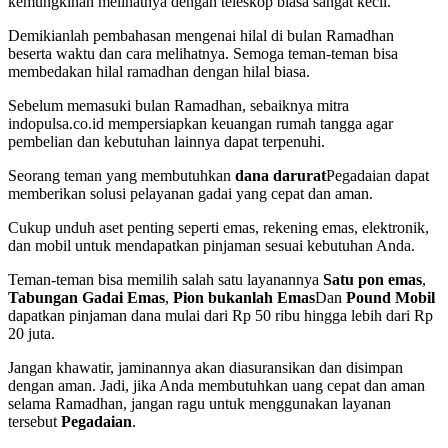
kemungkinan melihatnya dengan teleskop biasa sangat kecil.
Demikianlah pembahasan mengenai hilal di bulan Ramadhan
beserta waktu dan cara melihatnya. Semoga teman-teman bisa
membedakan hilal ramadhan dengan hilal biasa.
Sebelum memasuki bulan Ramadhan, sebaiknya mitra
indopulsa.co.id mempersiapkan keuangan rumah tangga agar
pembelian dan kebutuhan lainnya dapat terpenuhi.
Seorang teman yang membutuhkan
dana darurat
Pegadaian dapat
memberikan solusi pelayanan gadai yang cepat dan aman.
Cukup unduh aset penting seperti emas, rekening emas, elektronik,
dan mobil untuk mendapatkan pinjaman sesuai kebutuhan Anda.
Teman-teman bisa memilih salah satu layanannya
Satu pon emas
,
Tabungan Gadai Emas
,
Pion bukanlah Emas
Dan
Pound Mobil
dapatkan pinjaman dana mulai dari Rp 50 ribu hingga lebih dari Rp
20 juta.
Jangan khawatir, jaminannya akan diasuransikan dan disimpan
dengan aman. Jadi, jika Anda membutuhkan uang cepat dan aman
selama Ramadhan, jangan ragu untuk menggunakan layanan
tersebut
Pegadaian
.