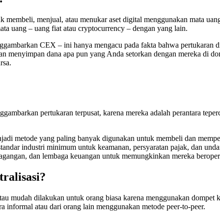
k membeli, menjual, atau menukar aset digital menggunakan mata uang 
a uang – uang fiat atau cryptocurrency – dengan yang lain.
 menggambarkan CEX – ini hanya mengacu pada fakta bahwa pertukaran d
hkan menyimpan dana apa pun yang Anda setorkan dengan mereka di d
rsa.
nggambarkan pertukaran terpusat, karena mereka adalah perantara tepe
enjadi metode yang paling banyak digunakan untuk membeli dan mempe
andar industri minimum untuk keamanan, persyaratan pajak, dan unda
erdagangan, dan lembaga keuangan untuk memungkinkan mereka beropera
ralisasi?
 atau mudah dilakukan untuk orang biasa karena menggunakan dompet k
a informal atau dari orang lain menggunakan metode peer-to-peer.