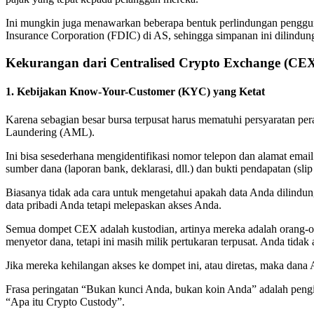
Ini mungkin juga menawarkan beberapa bentuk perlindungan pengguna
Insurance Corporation (FDIC) di AS, sehingga simpanan ini dilindungi
Kekurangan dari Centralised Crypto Exchange (CE
1. Kebijakan Know-Your-Customer (KYC) yang Ketat
Karena sebagian besar bursa terpusat harus mematuhi persyaratan 
Laundering (AML).
Ini bisa sesederhana mengidentifikasi nomor telepon dan alamat email 
sumber dana (laporan bank, deklarasi, dll.) dan bukti pendapatan (slip ga
Biasanya tidak ada cara untuk mengetahui apakah data Anda dilind
data pribadi Anda tetapi melepaskan akses Anda.
Semua dompet CEX adalah kustodian, artinya mereka adalah orang-or
menyetor dana, tetapi ini masih milik pertukaran terpusat. Anda tidak
Jika mereka kehilangan akses ke dompet ini, atau diretas, maka dana 
Frasa peringatan “Bukan kunci Anda, bukan koin Anda” adalah penginga
“Apa itu Crypto Custody”.