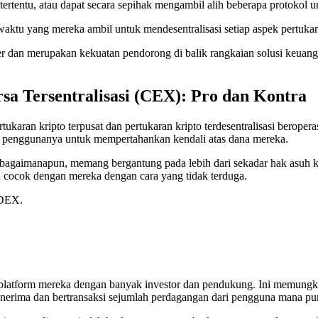
tu, atau dapat secara sepihak mengambil alih beberapa protokol unt
 waktu yang mereka ambil untuk mendesentralisasi setiap aspek pertukar
er dan merupakan kekuatan pendorong di balik rangkaian solusi keua
rsa Tersentralisasi (CEX): Pro dan Kontra
tukaran kripto terpusat dan pertukaran kripto terdesentralisasi berope
n penggunanya untuk mempertahankan kendali atas dana mereka.
 bagaimanapun, memang bergantung pada lebih dari sekadar hak asuh k
ocok dengan mereka dengan cara yang tidak terduga.
 DEX.
i platform mereka dengan banyak investor dan pendukung. Ini memun
enerima dan bertransaksi sejumlah perdagangan dari pengguna mana pu