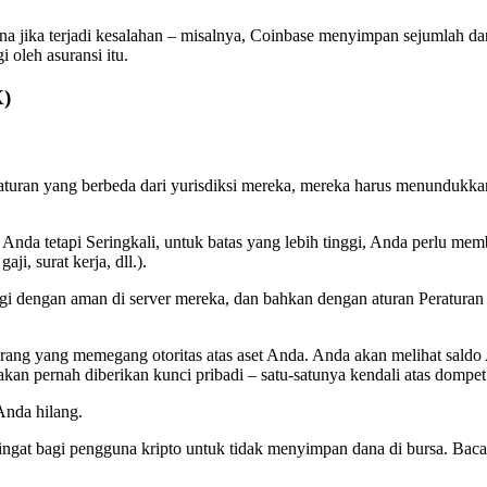
 jika terjadi kesalahan – misalnya, Coinbase menyimpan sejumlah da
 oleh asuransi itu.
X)
peraturan yang berbeda dari yurisdiksi mereka, mereka harus menun
Anda tetapi Seringkali, untuk batas yang lebih tinggi, Anda perlu membe
ji, surat kerja, dll.).
ungi dengan aman di server mereka, dan bahkan dengan aturan Peratu
ang yang memegang otoritas atas aset Anda. Anda akan melihat saldo 
 akan pernah diberikan kunci pribadi – satu-satunya kendali atas dompet 
Anda hilang.
t bagi pengguna kripto untuk tidak menyimpan dana di bursa. Baca lebi