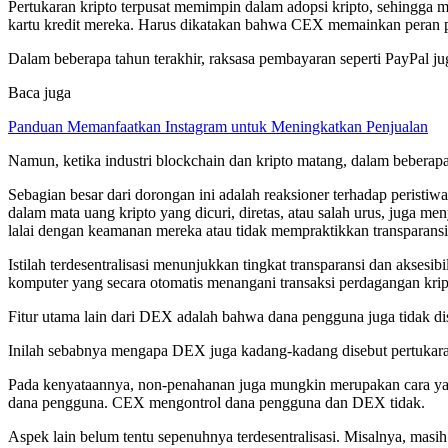
Pertukaran kripto terpusat memimpin dalam adopsi kripto, sehingg
kartu kredit mereka. Harus dikatakan bahwa CEX memainkan peran pe
Dalam beberapa tahun terakhir, raksasa pembayaran seperti PayPal 
Baca juga
Panduan Memanfaatkan Instagram untuk Meningkatkan Penjualan
Namun, ketika industri blockchain dan kripto matang, dalam beberapa
Sebagian besar dari dorongan ini adalah reaksioner terhadap peristi
dalam mata uang kripto yang dicuri, diretas, atau salah urus, juga me
lalai dengan keamanan mereka atau tidak mempraktikkan transpara
Istilah terdesentralisasi menunjukkan tingkat transparansi dan aksesib
komputer yang secara otomatis menangani transaksi perdagangan kri
Fitur utama lain dari DEX adalah bahwa dana pengguna juga tidak dis
Inilah sebabnya mengapa DEX juga kadang-kadang disebut pertukar
Pada kenyataannya, non-penahanan juga mungkin merupakan cara yang
dana pengguna. CEX mengontrol dana pengguna dan DEX tidak.
Aspek lain belum tentu sepenuhnya terdesentralisasi. Misalnya, mas