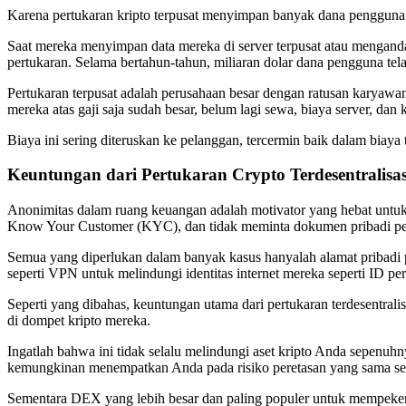
Karena pertukaran kripto terpusat menyimpan banyak dana pengguna dan
Saat mereka menyimpan data mereka di server terpusat atau mengand
pertukaran. Selama bertahun-tahun, miliaran dolar dana pengguna tela
Pertukaran terpusat adalah perusahaan besar dengan ratusan karyaw
mereka atas gaji saja sudah besar, belum lagi sewa, biaya server, da
Biaya ini sering diteruskan ke pelanggan, tercermin baik dalam biaya 
Keuntungan dari Pertukaran Crypto Terdesentralisa
Anonimitas dalam ruang keuangan adalah motivator yang hebat untuk m
Know Your Customer (KYC), dan tidak meminta dokumen pribadi p
Semua yang diperlukan dalam banyak kasus hanyalah alamat pribadi
seperti VPN untuk melindungi identitas internet mereka seperti ID pe
Seperti yang dibahas, keuntungan utama dari pertukaran terdesentral
di dompet kripto mereka.
Ingatlah bahwa ini tidak selalu melindungi aset kripto Anda sepenuh
kemungkinan menempatkan Anda pada risiko peretasan yang sama s
Sementara DEX yang lebih besar dan paling populer untuk mempekerj