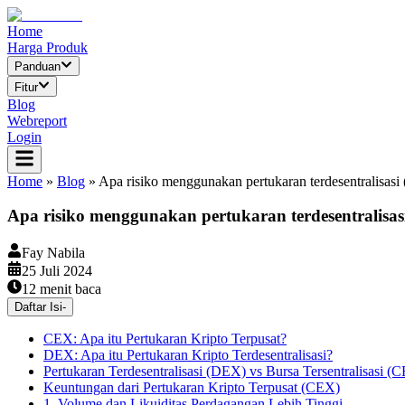
Home
Harga Produk
Panduan
Fitur
Blog
Webreport
Login
Home
»
Blog
»
Apa risiko menggunakan pertukaran terdesentralisasi
Apa risiko menggunakan pertukaran terdesentralisas
Fay Nabila
25 Juli 2024
12
menit baca
Daftar Isi
-
CEX: Apa itu Pertukaran Kripto Terpusat?
DEX: Apa itu Pertukaran Kripto Terdesentralisasi?
Pertukaran Terdesentralisasi (DEX) vs Bursa Tersentralisasi (
Keuntungan dari Pertukaran Kripto Terpusat (CEX)
1. Volume dan Likuiditas Perdagangan Lebih Tinggi