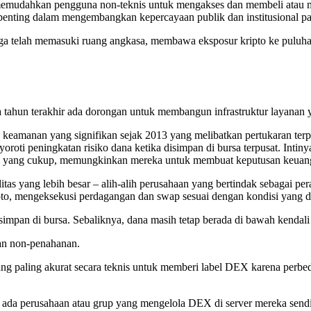
a memudahkan pengguna non-teknis untuk mengakses dan membeli atau 
nting dalam mengembangkan kepercayaan publik dan institusional pad
juga telah memasuki ruang angkasa, membawa eksposur kripto ke puluh
 tahun terakhir ada dorongan untuk membangun infrastruktur layanan ya
wa keamanan yang signifikan sejak 2013 yang melibatkan pertukaran ter
nyoroti peningkatan risiko dana ketika disimpan di bursa terpusat. Inti
nsi yang cukup, memungkinkan mereka untuk membuat keputusan keuan
ilitas yang lebih besar – alih-alih perusahaan yang bertindak sebagai pe
pto, mengeksekusi perdagangan dan swap sesuai dengan kondisi yang d
impan di bursa. Sebaliknya, dana masih tetap berada di bawah kendali
an non-penahanan.
 paling akurat secara teknis untuk memberi label DEX karena perbeda
ih ada perusahaan atau grup yang mengelola DEX di server mereka sen