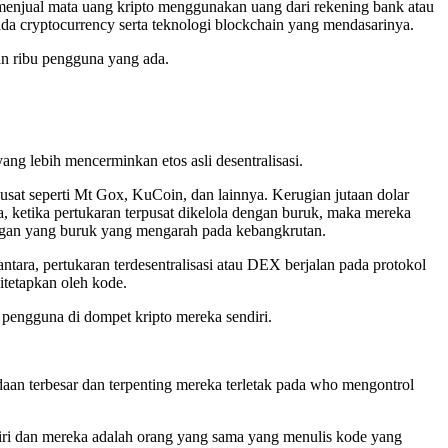
menjual mata uang kripto menggunakan uang dari rekening bank atau
a cryptocurrency serta teknologi blockchain yang mendasarinya.
an ribu pengguna yang ada.
ng lebih mencerminkan etos asli desentralisasi.
pusat seperti Mt Gox, KuCoin, dan lainnya. Kerugian jutaan dolar
nya, ketika pertukaran terpusat dikelola dengan buruk, maka mereka
gan yang buruk yang mengarah pada kebangkrutan.
rantara, pertukaran terdesentralisasi atau DEX berjalan pada protokol
itetapkan oleh kode.
 pengguna di dompet kripto mereka sendiri.
an terbesar dan terpenting mereka terletak pada who mengontrol
diri dan mereka adalah orang yang sama yang menulis kode yang