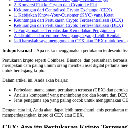
2. Konversi Fiat ke Crypto dan Crypto ke Fiat
Kekurangan dari Centralised Crypto Exchange (CEX)
1. Kebijakan Know-Your-Customer (KYC) yang Ketat
Keuntungan dari Pertukaran Crypto Terdesentralisasi (DEX)
Kekurangan dari Pertukaran Crypto Terdesentralisasi (DEX)
1. Fungsionalitas Terbatas dan Kemudahan Penggunaan
2. Likuiditas dan Volume Perdagangan yang Lebih Rendah
Jadi haruskah saya menggunakan CEX atau DEX untuk berdag
Indopulsa.co.id
– Apa risiko menggunakan pertukaran terdesentrali
Pertukaran kripto seperti Coinbase, Binance, dan perusahaan berbasis
merupakan cara paling umum orang membeli aset digital pertama merek
untuk berdagang kripto.
Dalam artikel ini, Anda akan belajar:
Perbedaan utama antara pertukaran terpusat (CEX) dan pertukar
Analisis komparatif yang menimbang pro dan kontra dari DE
Jenis pengguna apa yang paling cocok untuk menggunakan 
Dengan cara ini, Anda akan dapat lebih memahami jenis pertukaran
memperdagangkan kripto di CEX atau DEX.
CEX: Apa itu Pertukaran Kripto Terpusat