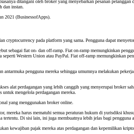
biasanya ditangani oleh broker yang menyebarkan pesanan pelanggan di 
 dan instan.
ahun 2021 (BusinessofApps).
 cryptocurrency pada platform yang sama. Pengguna dapat menyetor k
 sebut sebagai fiat on- dan off-ramp. Fiat on-ramp memungkinkan peng
ainnya seperti Western Union atau PayPal. Fiat off-ramp memungkinkan
un antarmuka pengguna mereka sehingga umumnya melakukan pekerjaan
kses alat perdagangan yang lebih canggih yang menyerupai broker sah
is untuk mengelola perdagangan mereka.
ional yang menggunakan broker online.
or, mereka harus mematuhi semua peraturan hukum di yurisdiksi khusu
tentu. Di sisi lain, ini juga membuatnya lebih jelas bagi pengguna ap
kukan kewajiban pajak mereka atas perdagangan dan kepemilikan kript