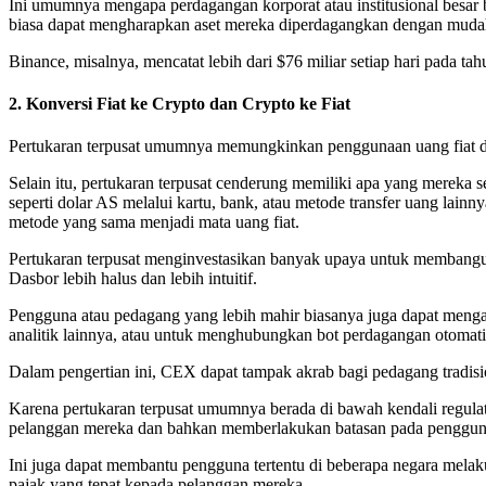
Ini umumnya mengapa perdagangan korporat atau institusional besar 
biasa dapat mengharapkan aset mereka diperdagangkan dengan mudah
Binance, misalnya, mencatat lebih dari $76 miliar setiap hari pada t
2. Konversi Fiat ke Crypto dan Crypto ke Fiat
Pertukaran terpusat umumnya memungkinkan penggunaan uang fiat dan
Selain itu, pertukaran terpusat cenderung memiliki apa yang mereka
seperti dolar AS melalui kartu, bank, atau metode transfer uang l
metode yang sama menjadi mata uang fiat.
Pertukaran terpusat menginvestasikan banyak upaya untuk membang
Dasbor lebih halus dan lebih intuitif.
Pengguna atau pedagang yang lebih mahir biasanya juga dapat menga
analitik lainnya, atau untuk menghubungkan bot perdagangan otomat
Dalam pengertian ini, CEX dapat tampak akrab bagi pedagang tradis
Karena pertukaran terpusat umumnya berada di bawah kendali regulat
pelanggan mereka dan bahkan memberlakukan batasan pada pengguna ter
Ini juga dapat membantu pengguna tertentu di beberapa negara mela
pajak yang tepat kepada pelanggan mereka.