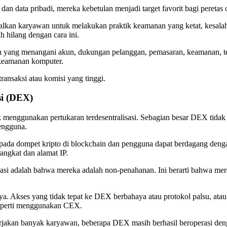
 data pribadi, mereka kebetulan menjadi target favorit bagi peretas o
alkan karyawan untuk melakukan praktik keamanan yang ketat, kesalah
h hilang dengan cara ini.
an yang menangani akun, dukungan pelanggan, pemasaran, keamanan, t
n keamanan komputer.
transaksi atau komisi yang tinggi.
si (DEX)
enggunakan pertukaran terdesentralisasi. Sebagian besar DEX tidak me
engguna.
 pada dompet kripto di blockchain dan pengguna dapat berdagang den
rangkat dan alamat IP.
isasi adalah bahwa mereka adalah non-penahanan. Ini berarti bahwa me
nya. Akses yang tidak tepat ke DEX berbahaya atau protokol palsu, at
eperti menggunakan CEX.
akan banyak karyawan, beberapa DEX masih berhasil beroperasi dengan