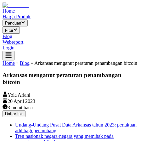
Home
Harga Produk
Panduan
Fitur
Blog
Webreport
Login
Home
»
Blog
»
Arkansas menganut peraturan penambangan bitcoin
Arkansas menganut peraturan penambangan
bitcoin
Yola Ariani
20 April 2023
3
menit baca
Daftar Isi
-
Undang-Undang Pusat Data Arkansas tahun 2023: perlakuan
adil bagi penambang
Tren nasional: negara-negara yang memihak pada