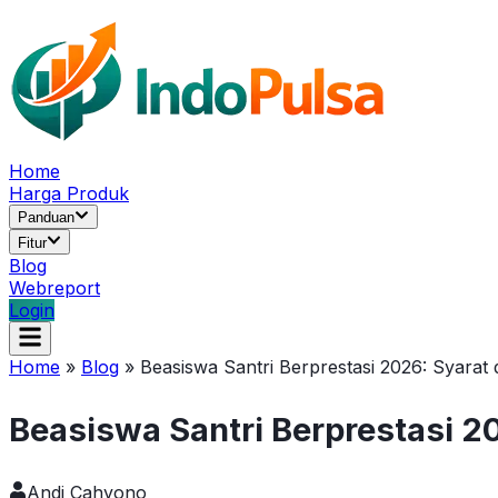
Home
Harga Produk
Panduan
Fitur
Blog
Webreport
Login
Home
»
Blog
»
Beasiswa Santri Berprestasi 2026: Syarat
Beasiswa Santri Berprestasi 2
Andi Cahyono