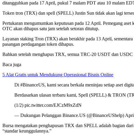
ditangguhkan pada 17 April, pukul 7 malam PDT atau 10 malam ED
Token tron (TRX) dan spell (SPELL) Justin Sun tidak akan lagi terse
Pertukaran mengumumkan keputusan pada 12 April. Pemegang aset kript
OTC akan dihapus satu jam setelah setoran ditutup.
Layanan staking Tron (TRX) akan berakhir pada 13 April, sementa
pasangan perdagangan token dihapus.
Bahkan setelah menghapus TRX, semua TRC-20 USDT dan USDC yang
Baca juga
5 Alat Gratis untuk Mendukung Operasional Bisnis Online
Di #BinanceUS, kami secara berkala meninjau setiap aset digi
Berdasarkan ulasan terbaru kami, Spell (SPELL) & TRON (TRX
(1/2) pic.twitter.com/EJCzM9xZdN
— Dukungan Pelanggan Binance.US (@BinanceUShelp) April
Bursa mengatakan penghapusan TRX dan SPELL adalah bagian dari pro
“standar keunggulannya.”