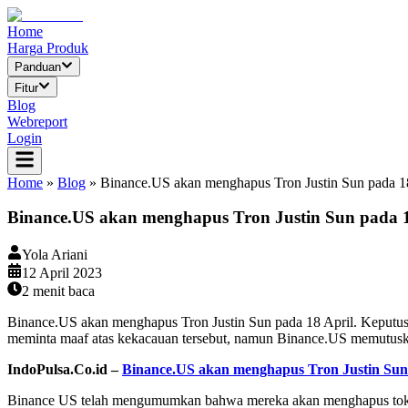
Home
Harga Produk
Panduan
Fitur
Blog
Webreport
Login
Home
»
Blog
»
Binance.US akan menghapus Tron Justin Sun pada 1
Binance.US akan menghapus Tron Justin Sun pada 1
Yola Ariani
12 April 2023
2
menit baca
Binance.US akan menghapus Tron Justin Sun pada 18 April. Keputusa
meminta maaf atas kekacauan tersebut, namun Binance.US memutuska
IndoPulsa.Co.id –
Binance.US akan menghapus Tron Justin Sun 
Binance US telah mengumumkan bahwa mereka akan menghapus token