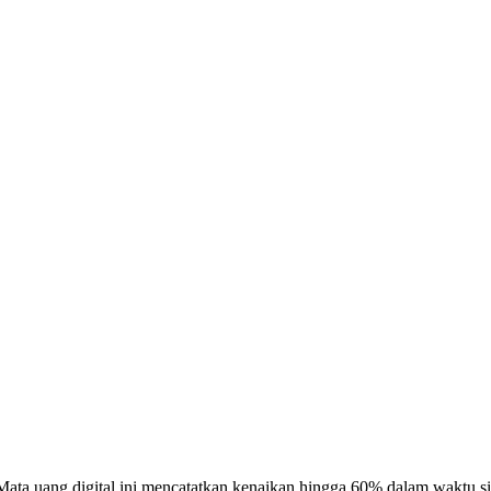
Mata uang digital ini mencatatkan kenaikan hingga 60% dalam waktu singk