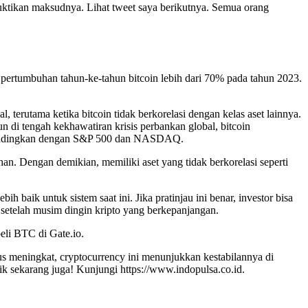
tikan maksudnya. Lihat tweet saya berikutnya. Semua orang
r, pertumbuhan tahun-ke-tahun bitcoin lebih dari 70% pada tahun 2023.
 terutama ketika bitcoin tidak berkorelasi dengan kelas aset lainnya.
di tengah kekhawatiran krisis perbankan global, bitcoin
 dibandingkan dengan S&P 500 dan NASDAQ.
han. Dengan demikian, memiliki aset yang tidak berkorelasi seperti
ih baik untuk sistem saat ini. Jika pratinjau ini benar, investor bisa
setelah musim dingin kripto yang berkepanjangan.
eli BTC di Gate.io.
rus meningkat, cryptocurrency ini menunjukkan kestabilannya di
k sekarang juga! Kunjungi https://www.indopulsa.co.id.