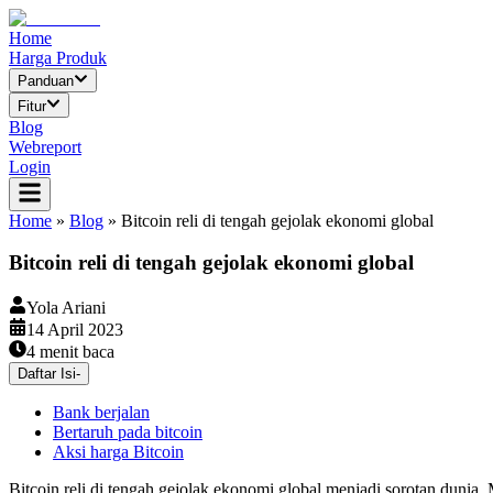
Home
Harga Produk
Panduan
Fitur
Blog
Webreport
Login
Home
»
Blog
»
Bitcoin reli di tengah gejolak ekonomi global
Bitcoin reli di tengah gejolak ekonomi global
Yola Ariani
14 April 2023
4
menit baca
Daftar Isi
-
Bank berjalan
Bertaruh pada bitcoin
Aksi harga Bitcoin
Bitcoin reli di tengah gejolak ekonomi global menjadi sorotan dunia. 