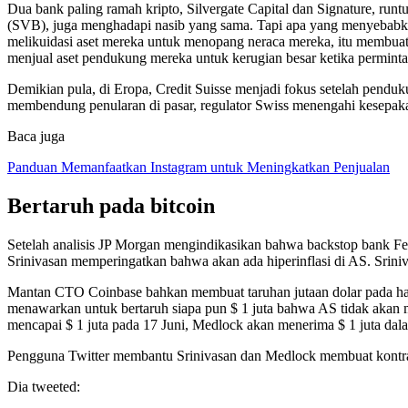
Dua bank paling ramah kripto, Silvergate Capital dan Signature, runtu
(SVB), juga menghadapi nasib yang sama. Tapi apa yang menyebabka
melikuidasi aset mereka untuk menopang neraca mereka, itu membuat 
menjual aset pendukung mereka untuk kerugian besar ketika perminta
Demikian pula, di Eropa, Credit Suisse menjadi fokus setelah pendu
membendung penularan di pasar, regulator Swiss menengahi kesepakat
Baca juga
Panduan Memanfaatkan Instagram untuk Meningkatkan Penjualan
Bertaruh pada bitcoin
Setelah analisis JP Morgan mengindikasikan bahwa backstop bank Fed
Srinivasan memperingatkan bahwa akan ada hiperinflasi di AS. Srin
Mantan CTO Coinbase bahkan membuat taruhan jutaan dolar pada harg
menawarkan untuk bertaruh siapa pun $ 1 juta bahwa AS tidak akan me
mencapai $ 1 juta pada 17 Juni, Medlock akan menerima $ 1 juta dal
Pengguna Twitter membantu Srinivasan dan Medlock membuat kontrak 
Dia tweeted: