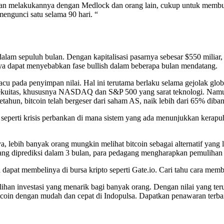
an melakukannya dengan Medlock dan orang lain, cukup untuk membuk
mengunci satu selama 90 hari. “
i dalam sepuluh bulan. Dengan kapitalisasi pasarnya sebesar $550 milia
ya dapat menyebabkan fase bullish dalam beberapa bulan mendatang.
pada penyimpan nilai. Hal ini terutama berlaku selama gejolak global,
 ekuitas, khususnya NASDAQ dan S&P 500 yang sarat teknologi. Namun 
setahun, bitcoin telah bergeser dari saham AS, naik lebih dari 65%
wa seperti krisis perbankan di mana sistem yang ada menunjukkan kerapu
a, lebih banyak orang mungkin melihat bitcoin sebagai alternatif yang leb
ng diprediksi dalam 3 bulan, para pedagang mengharapkan pemulihan 
apat membelinya di bursa kripto seperti Gate.io. Cari tahu cara memb
ilihan investasi yang menarik bagi banyak orang. Dengan nilai yang te
coin dengan mudah dan cepat di Indopulsa. Dapatkan penawaran terbai