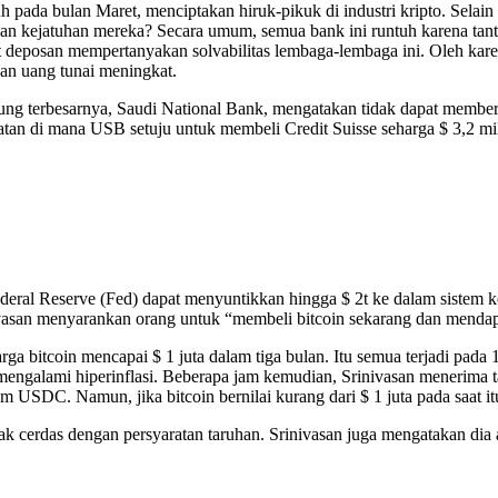
h pada bulan Maret, menciptakan hiruk-pikuk di industri kripto. Selain 
n kejatuhan mereka? Secara umum, semua bank ini runtuh karena tant
deposan mempertanyakan solvabilitas lembaga-lembaga ini. Oleh karen
an uang tunai meningkat.
kung terbesarnya, Saudi National Bank, mengatakan tidak dapat membe
an di mana USB setuju untuk membeli Credit Suisse seharga $ 3,2 mil
eral Reserve (Fed) dapat menyuntikkan hingga $ 2t ke dalam sistem ke
ivasan menyarankan orang untuk “membeli bitcoin sekarang dan mendap
a bitcoin mencapai $ 1 juta dalam tiga bulan. Itu semua terjadi pada
ngalami hiperinflasi. Beberapa jam kemudian, Srinivasan menerima tar
am USDC. Namun, jika bitcoin bernilai kurang dari $ 1 juta pada saat
cerdas dengan persyaratan taruhan. Srinivasan juga mengatakan dia a