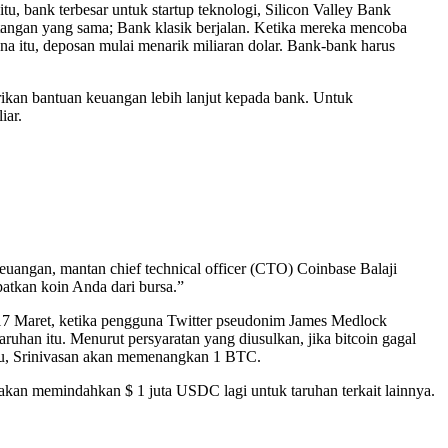
itu, bank terbesar untuk startup teknologi, Silicon Valley Bank
angan yang sama; Bank klasik berjalan. Ketika mereka mencoba
a itu, deposan mulai menarik miliaran dolar. Bank-bank harus
rikan bantuan keuangan lebih lanjut kepada bank. Untuk
iar.
uangan, mantan chief technical officer (CTO) Coinbase Balaji
atkan koin Anda dari bursa.”
 17 Maret, ketika pengguna Twitter pseudonim James Medlock
uhan itu. Menurut persyaratan yang diusulkan, jika bitcoin gagal
 itu, Srinivasan akan memenangkan 1 BTC.
kan memindahkan $ 1 juta USDC lagi untuk taruhan terkait lainnya.