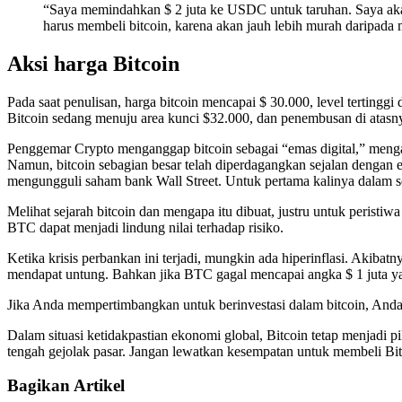
“Saya memindahkan $ 2 juta ke USDC untuk taruhan. Saya ak
harus membeli bitcoin, karena akan jauh lebih murah daripada 
Aksi harga Bitcoin
Pada saat penulisan, harga bitcoin mencapai $ 30.000, level tertingg
Bitcoin sedang menuju area kunci $32.000, dan penembusan di atasn
Penggemar Crypto menganggap bitcoin sebagai “emas digital,” mengacu 
Namun, bitcoin sebagian besar telah diperdagangkan sejalan dengan
mengungguli saham bank Wall Street. Untuk pertama kalinya dalam 
Melihat sejarah bitcoin dan mengapa itu dibuat, justru untuk peristi
BTC dapat menjadi lindung nilai terhadap risiko.
Ketika krisis perbankan ini terjadi, mungkin ada hiperinflasi. Akibatny
mendapat untung. Bahkan jika BTC gagal mencapai angka $ 1 juta ya
Jika Anda mempertimbangkan untuk berinvestasi dalam bitcoin, Anda d
Dalam situasi ketidakpastian ekonomi global, Bitcoin tetap menjadi p
tengah gejolak pasar. Jangan lewatkan kesempatan untuk membeli Bit
Bagikan Artikel