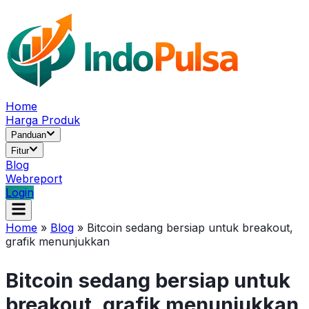
Home
Harga Produk
Panduan
Fitur
Blog
Webreport
Login
Home
»
Blog
»
Bitcoin sedang bersiap untuk breakout,
grafik menunjukkan
Bitcoin sedang bersiap untuk
breakout, grafik menunjukkan