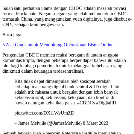
Salah satu perhatian utama dengan CBDC adalah masalah privasi
format blockchain. Negara-negara yang telah meluncurkan CBDC
termasuk China, yang menggunakan yuan digitalnya, juga disebut e-
CNY, sebagai koin pengawasan.
Baca juga
5 Alat Gratis untuk Mendukung Operasional Bisnis Online
Pengenalan CBDC memicu reaksi beragam di antara anggota
komunitas kripto, dengan beberapa berpendapat bahwa itu adalah
plot bagi lembaga pemerintah untuk melanggar kebebasan yang
dinikmati dalam keuangan terdesentralisasi.
Kita tidak dapat dimanipulasi oleh sosiopat serakah
terhadap mata uang digital bank sentral & ID digital. Ini
adalah trik raksasa untuk bergulat dengan lebih banyak
kebebasan sipil, kekuasaan, kekayaan, dan kontrol di
bawah naungan kebajikan palsu. #CBDCs #DigitalID
pic.twitter.com/DXi1WyUmZD
– James Melville (@JamesMelville) 8 Maret 2023
Sebuah laporan oleh American Enterprise Institute menyatakan