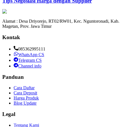
Tips Negosiasi Harga dengan Supplier
Alamat : Desa Driyorejo, RT02/RW01, Kec. Nguntoronadi, Kab.
Magetan, Prov. Jawa Timur
Kontak
085362995111
WhatsApp CS
Telegram CS
Channel info
Panduan
Cara Daftar
Cara Deposit
Harga Produk
Blog Update
Legal
Tentang Kami