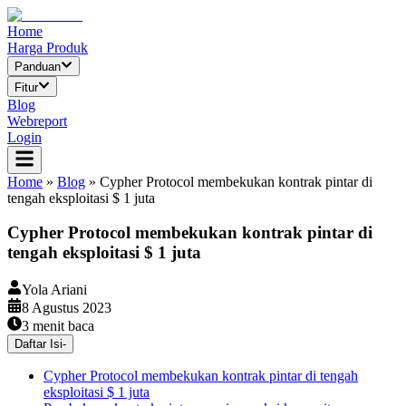
Home
Harga Produk
Panduan
Fitur
Blog
Webreport
Login
Home
»
Blog
»
Cypher Protocol membekukan kontrak pintar di
tengah eksploitasi $ 1 juta
Cypher Protocol membekukan kontrak pintar di
tengah eksploitasi $ 1 juta
Yola Ariani
8 Agustus 2023
3
menit baca
Daftar Isi
-
Cypher Protocol membekukan kontrak pintar di tengah
eksploitasi $ 1 juta