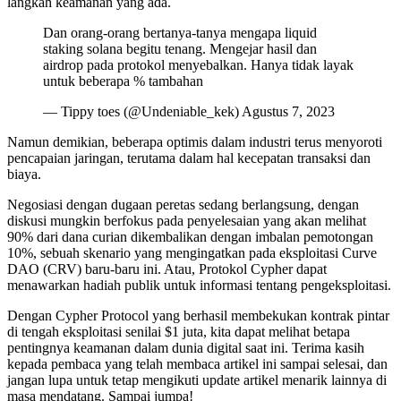
langkah keamanan yang ada.
Dan orang-orang bertanya-tanya mengapa liquid
staking solana begitu tenang. Mengejar hasil dan
airdrop pada protokol menyebalkan. Hanya tidak layak
untuk beberapa % tambahan
— Tippy toes (@Undeniable_kek) Agustus 7, 2023
Namun demikian, beberapa optimis dalam industri terus menyoroti
pencapaian jaringan, terutama dalam hal kecepatan transaksi dan
biaya.
Negosiasi dengan dugaan peretas sedang berlangsung, dengan
diskusi mungkin berfokus pada penyelesaian yang akan melihat
90% dari dana curian dikembalikan dengan imbalan pemotongan
10%, sebuah skenario yang mengingatkan pada eksploitasi Curve
DAO (CRV) baru-baru ini. Atau, Protokol Cypher dapat
menawarkan hadiah publik untuk informasi tentang pengeksploitasi.
Dengan Cypher Protocol yang berhasil membekukan kontrak pintar
di tengah eksploitasi senilai $1 juta, kita dapat melihat betapa
pentingnya keamanan dalam dunia digital saat ini. Terima kasih
kepada pembaca yang telah membaca artikel ini sampai selesai, dan
jangan lupa untuk tetap mengikuti update artikel menarik lainnya di
masa mendatang. Sampai jumpa!