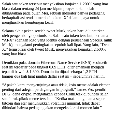
Salah satu token tersebut menyaksikan lonjakan 1.200% yang luar
biasa dalam rentang 24 jam meskipun proyek terkait telah
ditinggalkan pada bulan Mei, sebuah indikator bahwa pedagang
berkapitalisasi rendah membeli token ‘X’ dalam upaya untuk
menghasilkan keuntungan kecil.
Selama akhir pekan setelah tweet Musk, token baru diluncurkan
oleh pengembang oportunistik. Salah satu token tersebut, bernama
“AI-X” (dengan logo yang identik dengan perusahaan SpaceX milik
Musk), mengalami peningkatan sepuluh kali lipat. Yang lain, “Deus
X,” terinspirasi oleh tweet Musk, menyaksikan kenaikan 2.600%
yang luar biasa.
Demikian pula, domain Ethereum Name Service (ENS) xcoin.eth
saat ini terdaftar pada tingkat 0,69 ETH, diterjemahkan menjadi
tepat di bawah $ 1.300. Domain itu dijual seharga 1,2 ETH –
hampir dua kali lipat jumlah daftar saat ini – sebelumnya hari ini.
“Apakah kami menyetujuinya atau tidak, koin meme adalah elemen
penting dari adegan perdagangan kriptografi,” James Wo, pendiri
DFG, dana crypto, mengatakan kepada CoinDesk di puncak salah
satu hiruk-pikuk meme tersebut. “Ketika mata uang utama seperti
bitcoin dan eter menunjukkan volatilitas minimal, tidak dapat
dihindari bahwa pedagang akan mengeksplorasi momen lain.”