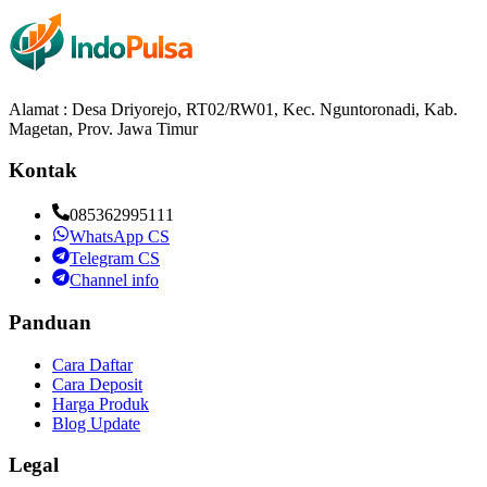
Alamat : Desa Driyorejo, RT02/RW01, Kec. Nguntoronadi, Kab.
Magetan, Prov. Jawa Timur
Kontak
085362995111
WhatsApp CS
Telegram CS
Channel info
Panduan
Cara Daftar
Cara Deposit
Harga Produk
Blog Update
Legal