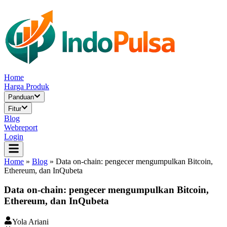
Home
Harga Produk
Panduan
Fitur
Blog
Webreport
Login
Home
»
Blog
»
Data on-chain: pengecer mengumpulkan Bitcoin,
Ethereum, dan InQubeta
Data on-chain: pengecer mengumpulkan Bitcoin,
Ethereum, dan InQubeta
Yola Ariani