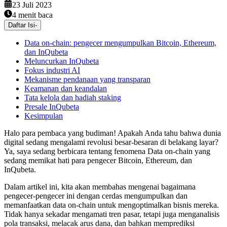
23 Juli 2023
4
menit baca
Daftar Isi
-
Data on-chain: pengecer mengumpulkan Bitcoin, Ethereum,
dan InQubeta
Meluncurkan InQubeta
Fokus industri AI
Mekanisme pendanaan yang transparan
Keamanan dan keandalan
Tata kelola dan hadiah staking
Presale InQubeta
Kesimpulan
Halo para pembaca yang budiman! Apakah Anda tahu bahwa dunia
digital sedang mengalami revolusi besar-besaran di belakang layar?
Ya, saya sedang berbicara tentang fenomena Data on-chain yang
sedang memikat hati para pengecer Bitcoin, Ethereum, dan
InQubeta.
Dalam artikel ini, kita akan membahas mengenai bagaimana
pengecer-pengecer ini dengan cerdas mengumpulkan dan
memanfaatkan data on-chain untuk mengoptimalkan bisnis mereka.
Tidak hanya sekadar mengamati tren pasar, tetapi juga menganalisis
pola transaksi, melacak arus dana, dan bahkan memprediksi