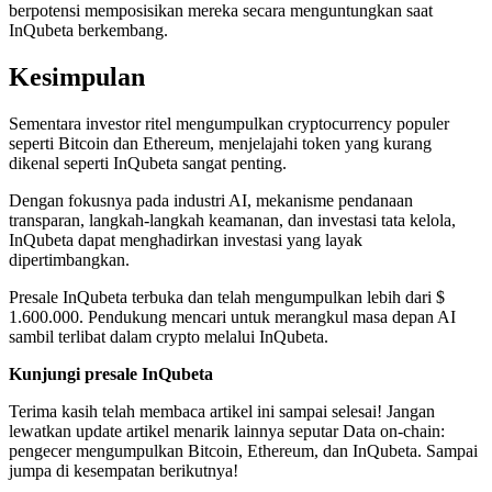
berpotensi memposisikan mereka secara menguntungkan saat
InQubeta berkembang.
Kesimpulan
Sementara investor ritel mengumpulkan cryptocurrency populer
seperti Bitcoin dan Ethereum, menjelajahi token yang kurang
dikenal seperti InQubeta sangat penting.
Dengan fokusnya pada industri AI, mekanisme pendanaan
transparan, langkah-langkah keamanan, dan investasi tata kelola,
InQubeta dapat menghadirkan investasi yang layak
dipertimbangkan.
Presale InQubeta terbuka dan telah mengumpulkan lebih dari $
1.600.000. Pendukung mencari untuk merangkul masa depan AI
sambil terlibat dalam crypto melalui InQubeta.
Kunjungi presale InQubeta
Terima kasih telah membaca artikel ini sampai selesai! Jangan
lewatkan update artikel menarik lainnya seputar Data on-chain:
pengecer mengumpulkan Bitcoin, Ethereum, dan InQubeta. Sampai
jumpa di kesempatan berikutnya!