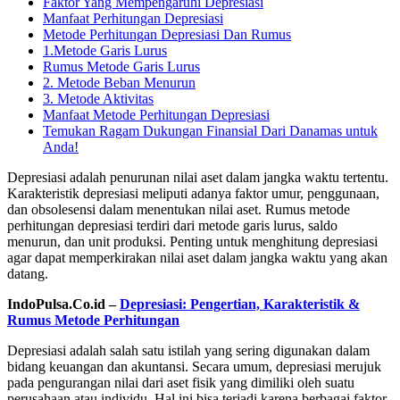
Faktor Yang Mempengaruhi Depresiasi
Manfaat Perhitungan Depresiasi
Metode Perhitungan Depresiasi Dan Rumus
1.Metode Garis Lurus
Rumus Metode Garis Lurus
2. Metode Beban Menurun
3. Metode Aktivitas
Manfaat Metode Perhitungan Depresiasi
Temukan Ragam Dukungan Finansial Dari Danamas untuk
Anda!
Depresiasi adalah penurunan nilai aset dalam jangka waktu tertentu.
Karakteristik depresiasi meliputi adanya faktor umur, penggunaan,
dan obsolesensi dalam menentukan nilai aset. Rumus metode
perhitungan depresiasi terdiri dari metode garis lurus, saldo
menurun, dan unit produksi. Penting untuk menghitung depresiasi
agar dapat memperkirakan nilai aset dalam jangka waktu yang akan
datang.
IndoPulsa.Co.id –
Depresiasi: Pengertian, Karakteristik &
Rumus Metode Perhitungan
Depresiasi adalah salah satu istilah yang sering digunakan dalam
bidang keuangan dan akuntansi. Secara umum, depresiasi merujuk
pada pengurangan nilai dari aset fisik yang dimiliki oleh suatu
perusahaan atau individu. Hal ini bisa terjadi karena berbagai faktor,