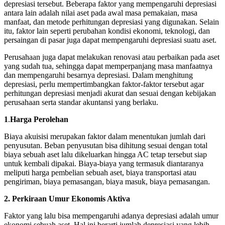
depresiasi tersebut. Beberapa faktor yang mempengaruhi depresiasi
antara lain adalah nilai aset pada awal masa pemakaian, masa
manfaat, dan metode perhitungan depresiasi yang digunakan. Selain
itu, faktor lain seperti perubahan kondisi ekonomi, teknologi, dan
persaingan di pasar juga dapat mempengaruhi depresiasi suatu aset.
Perusahaan juga dapat melakukan renovasi atau perbaikan pada aset
yang sudah tua, sehingga dapat memperpanjang masa manfaatnya
dan mempengaruhi besarnya depresiasi. Dalam menghitung
depresiasi, perlu mempertimbangkan faktor-faktor tersebut agar
perhitungan depresiasi menjadi akurat dan sesuai dengan kebijakan
perusahaan serta standar akuntansi yang berlaku.
1
.
Harga Perolehan
Biaya akuisisi merupakan faktor dalam menentukan jumlah dari
penyusutan. Beban penyusutan bisa dihitung sesuai dengan total
biaya sebuah aset lalu dikeluarkan hingga AC tetap tersebut siap
untuk kembali dipakai. Biaya-biaya yang termasuk diantaranya
meliputi harga pembelian sebuah aset, biaya transportasi atau
pengiriman, biaya pemasangan, biaya masuk, biaya pemasangan.
2.
Perkiraan Umur Ekonomis Aktiva
Faktor yang lalu bisa mempengaruhi adanya depresiasi adalah umur
ekonomi sebuah aset. Hal ini berarti jumlah depresiasi yang lebih