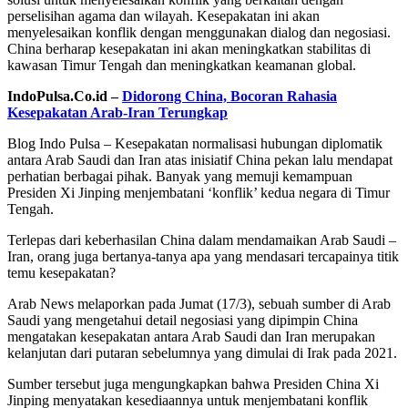
perselisihan agama dan wilayah. Kesepakatan ini akan
menyelesaikan konflik dengan menggunakan dialog dan negosiasi.
China berharap kesepakatan ini akan meningkatkan stabilitas di
kawasan Timur Tengah dan meningkatkan keamanan global.
IndoPulsa.Co.id –
Didorong China, Bocoran Rahasia
Kesepakatan Arab-Iran Terungkap
Blog Indo Pulsa – Kesepakatan normalisasi hubungan diplomatik
antara Arab Saudi dan Iran atas inisiatif China pekan lalu mendapat
perhatian berbagai pihak. Banyak yang memuji kemampuan
Presiden Xi Jinping menjembatani ‘konflik’ kedua negara di Timur
Tengah.
Terlepas dari keberhasilan China dalam mendamaikan Arab Saudi –
Iran, orang juga bertanya-tanya apa yang mendasari tercapainya titik
temu kesepakatan?
Arab News melaporkan pada Jumat (17/3), sebuah sumber di Arab
Saudi yang mengetahui detail negosiasi yang dipimpin China
mengatakan kesepakatan antara Arab Saudi dan Iran merupakan
kelanjutan dari putaran sebelumnya yang dimulai di Irak pada 2021.
Sumber tersebut juga mengungkapkan bahwa Presiden China Xi
Jinping menyatakan kesediaannya untuk menjembatani konflik