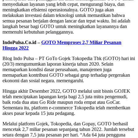
menyediakan layanan yang lebih cepat, mengurangi biaya, dan
meningkatkan efisiensi operasionalnya. GOTO juga akan
melakukan investasi dalam teknologi untuk memastikan bahwa
semua pesanan berjalan dengan lancar dan tepat waktu. Ini adalah
langkah besar bagi GOTO untuk meningkatkan layanannya dan
memenuhi kebutuhan pelanggannya.
IndoPulsa.Co.id –
GOTO Memproses 2,7 Miliar Pesanan
Hingga 2022
Blog Indo Pulsa – PT GoTo Gojek Tokopedia Tbk (GOTO) hari ini
(20/3) mengumumkan laporan kinerja tahun 2020. Selain
memaparkan kondisi dasar perusahaan, manajemen juga
memaparkan kontribusi GOTO sebagai grup terhadap pergerakan
ekonomi dan sosial negara. memengaruhi.
Hingga akhir Desember 2022, GOTO melalui unit bisnis GOJEK
telah menciptakan lapangan kerja bagi 2,5 juta mitra pengemudi,
baik roda dua atau Go Ride maupun roda empat atau GoCar.
Sementara itu, platform e-commerce Tokopedia telah memberikan
akses pasar kepada 15 juta pedagang.
Melalui platform Gojek, Tokopedia, dan Gopay, GOTO berhasil
mencetak 2,7 miliar pesanan sepanjang tahun 2022. Jumlah tersebut
setara dengan 7,5 juta pesanan per hari. “Ada 64 juta pengguna