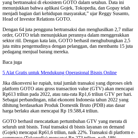
yang bertransaksi di ekosistem GOTO dalam setahun. Data ini
menunjukkan bahwa aplikasi Gojek, Tokopedia, dan Gopay telah
menjadi bagian dari kehidupan masyarakat,” ujar Reggy Susanto,
Head of Investor Relations GOTO.
Dengan 64 juta pengguna bertransaksi dan menghasilkan 2,7 miliar
order, GOTO telah menunjukkan perannya dalam menggerakkan
sektor riil. Dengan kata lain, GOTO berhasil menghubungkan 2,5
juta mitra pengemudinya dengan pelanggan, dan membantu 15 juta
pedagang menjual barang mereka.
Baca juga
5 Alat Gratis untuk Mendukung Operasional Bisnis Online
Jika dikonversi ke rupiah, total jumlah transaksi yang diproses oleh
platform GOTO atau gross transaction value (GTV) akan mencapai
Rp613 triliun pada 2022, atau rata-rata Rp1,6 triliun GTV per hari.
Sebagai perbandingan, nilai ekonomi Indonesia tahun 2022 yang
dihitung berdasarkan Produk Domestik Bruto (PDB) atas dasar
harga berlaku akan mencapai Rp 19.588,4 triliun.
GOTO berhasil mencatatkan pertumbuhan GTV yang merata di
seluruh unit bisnis. Total transaksi di bisnis layanan on demand
(Gojek) mencapai Rp61,6 triliun, naik 22%. Transaksi di platform e-
commerce (Tokopedia) mencapai Rp 273 triliun, naik 18%.