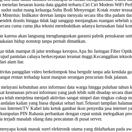
enelan besaran kuota data gigabit terbaru.Ciri Ciri Modem WiFi Perlu
di sudut sudut ruang keluarga.Suhu Bodi Menyengat: Kotak router tera
t Misterius: Indikator deretan lampu menyala secara tiba tiba padam d
endek drastis hingga tidak lagi sanggup menjangkau ruangan sebelah y
secara cuma cuma jika teknisi membuktikan adanya kerusakan fatal k
n karena akan langsung menghanguskan garansi pabrik penukaran unit ut
makaian hidup nonstop tanpa pernah dimatikan.
ar tidak mampat di jalur tembaga keropos.Apa Itu Jaringan Fiber Optik
jud pantulan cahaya berkecepatan teramat tinggi.Kecanggihan teknolog
ri alam liar.
tivitas panggilan video berkelompok bisa bergulir tanpa ada kendala 
angat rentan terhadap karat maupun serangan pencurian fisik jalanan.
u melayani kebutuhan arus informasi data warga hingga puluhan tahun 
at keamanan privasi informasi yang jauh lebih sulit disadap secara d
elah menjelma menjadi aktivitas sangat simpel dan ringkas cukup men
 andalan kalian yang biasa dipakai sehari hari.Telusuri tampilan hala
s Internet/TV Kabel lalu ketuk gambar ikon penyedia jasa internet ya
ekumpulan PIN Rahasia perbankan dengan cepat untuk melegalkan proses 
 terjadi masalah silang data pencatatan di pusat server.
 menyapa kotak masuk surel elektronik utama yang didaftarkan pada aw