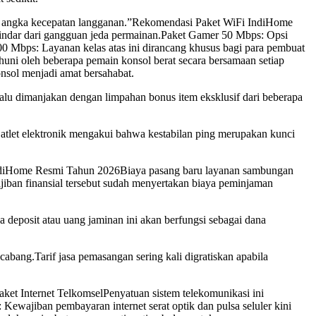
nya angka kecepatan langganan.”Rekomendasi Paket WiFi IndiHome
rhindar dari gangguan jeda permainan.Paket Gamer 50 Mbps: Opsi
00 Mbps: Layanan kelas atas ini dirancang khusus bagi para pembuat
uni oleh beberapa pemain konsol berat secara bersamaan setiap
nsol menjadi amat bersahabat.
lalu dimanjakan dengan limpahan bonus item eksklusif dari beberapa
atlet elektronik mengakui bahwa kestabilan ping merupakan kunci
u IndiHome Resmi Tahun 2026Biaya pasang baru layanan sambungan
jiban finansial tersebut sudah menyertakan biaya peminjaman
 deposit atau uang jaminan ini akan berfungsi sebagai dana
abang.Tarif jasa pemasangan sering kali digratiskan apabila
ket Internet TelkomselPenyatuan sistem telekomunikasi ini
ewajiban pembayaran internet serat optik dan pulsa seluler kini