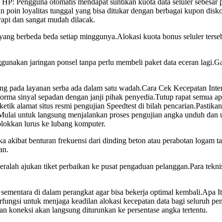
 HP: Pengguna otomatis mendapat suntikan kuota data seluler sebesar p
lkan poin loyalitas tunggal yang bisa ditukar dengan berbagai kupon d
api dan sangat mudah dilacak.
ng berbeda beda setiap minggunya.Alokasi kuota bonus seluler tersebut 
ggunakan jaringan ponsel tanpa perlu membeli paket data eceran lagi.
ong pada layanan serba ada dalam satu wadah.Cara Cek Kecepatan Inter
forma sinyal sepadan dengan janji pihak penyedia.Tutup rapat semua ap
etik alamat situs resmi pengujian Speedtest di bilah pencarian.Pastikan
skan Mulai untuk langsung menjalankan proses pengujian angka unduh dan
okkan lurus ke lubang komputer.
a akibat benturan frekuensi dari dinding beton atau perabotan logam t
an.
geralah ajukan tiket perbaikan ke pusat pengaduan pelanggan.Para te
sementara di dalam perangkat agar bisa bekerja optimal kembali.Apa 
ungsi untuk menjaga keadilan alokasi kecepatan data bagi seluruh peng
n koneksi akan langsung diturunkan ke persentase angka tertentu.