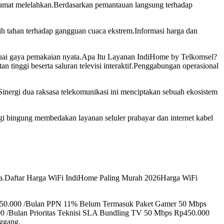
sa amat melelahkan.Berdasarkan pemantauan langsung terhadap
ih tahan terhadap gangguan cuaca ekstrem.Informasi harga dan
sesuai gaya pemakaian nyata.Apa Itu Layanan IndiHome by Telkomsel?
 tinggi beserta saluran televisi interaktif.Penggabungan operasional
Sinergi dua raksasa telekomunikasi ini menciptakan sebuah ekosistem
agi bingung membedakan layanan seluler prabayar dan internet kabel
esa.Daftar Harga WiFi IndiHome Paling Murah 2026Harga WiFi
p350.000 /Bulan PPN 11% Belum Termasuk Paket Gamer 50 Mbps
00 /Bulan Prioritas Teknisi SLA Bundling TV 50 Mbps Rp450.000
nggang.