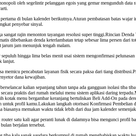
dimonopoli oleh segelintir pelanggan egois yang gemar mengunduh data 
arti.
i pertama di bulan kalender berikutnya.Aturan pembatasan batas wajar
ngkat penyebar sinyal.
rga sangat rajin menonton tayangan resolusi super tinggi.Rincian Dend
atis dibebankan denda keterlambatan tetap sebesar lima persen dari to
aat jarum jam menunjuk tengah malam.
itar sepuluh hingga lima belas menit usai sistem mengonfirmasi peluna
 lanjut.
sa memicu pencabutan layanan fisik secara paksa dari tiang distribus
enyetor dana kewajiban.
s berselancar kalian sepanjang tahun tanpa ada gangguan isolasi tiba
n secara praktis dari rumah melalui menu sistem aplikasi daring terp
ih kotak menu bergambar keranjang bertuliskan Beli Add-On pada deret
an untuk profil kamu.Lakukan langkah otorisasi Konfirmasi Pembelian 
ma biasanya memakan waktu tidak lebih dari dua jam kalender semenjak
outer satu kali agar peranti lunak di dalamnya bisa mengunci profil 
bulan berjalan tersebut.
ang tiba kala sanak saudara berkumpul di rumah menghabiskan waktu lu