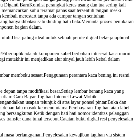
 Diganti BaruKondisi perangkat keras usang dan tua sering kali
sa memancarkan suhu teramat panas saat tersentuh tangan meski
an kembali merestart tanpa ada campur tangan sentuhan
ang hanya dibatasi satu dinding batu bata.Meminta proses penukaran
omponen bagian dalam.
uh.Usia paling ideal untuk sebuah perute digital bekerja optimal
?Fiber optik adalah komponen kabel berbahan inti serat kaca murni
i mutakhir ini menjadikan alur sinyal jauh lebih kebal dalam
gambar membeku sesaat.Penggunaan perantara kaca bening ini resmi
ke depan tanpa modifikasi besar.Setiap lembar benang kaca yang
iam diam.Cara Bayar Tagihan Internet Lewat Mobile
gandalkan usapan telunjuk di atas layar ponsel pintar.Buka dan
man depan lalu masuk ke menu utama Pembayaran Tagihan atau label
ng bersangkutan.Ketik dengan hati hati nomor identitas pelanggan
transfer dana tunai tersebut.Catatan bukti digital resi penyelesaian
al masa berlangganan.Penyelesaian kewajiban tagihan via sistem