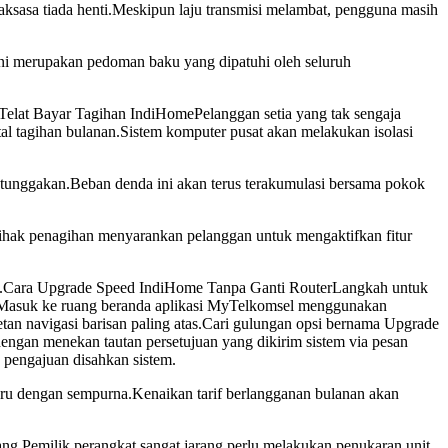
raksasa tiada henti.Meskipun laju transmisi melambat, pengguna masih
 ini merupakan pedoman baku yang dipatuhi oleh seluruh
a Telat Bayar Tagihan IndiHomePelanggan setia yang tak sengaja
tal tagihan bulanan.Sistem komputer pusat akan melakukan isolasi
san tunggakan.Beban denda ini akan terus terakumulasi bersama pokok
i.Pihak penagihan menyarankan pelanggan untuk mengaktifkan fitur
 tiba.Cara Upgrade Speed IndiHome Tanpa Ganti RouterLangkah untuk
adu.Masuk ke ruang beranda aplikasi MyTelkomsel menggunakan
an navigasi barisan paling atas.Cari gulungan opsi bernama Upgrade
dengan menekan tautan persetujuan yang dikirim sistem via pesan
 pengajuan disahkan sistem.
baru dengan sempurna.Kenaikan tarif berlangganan bulanan akan
ang.Pemilik perangkat sangat jarang perlu melakukan penukaran unit