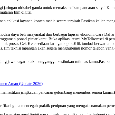
 jaringan nirkabel ganda untuk memaksimalkan pancaran sinyal.Kamu
utaran film digital.
nan aplikasi layanan konten media secara terpisah.Pastikan kalian men
komodasi daya beli masyarakat dari berbagai lapisan ekonomi.Cara Daf
ui genggaman ponsel pintar kamu.Buka aplikasi resmi MyTelkomsel di p
tuk proses Cek Ketersediaan Jaringan optik.Klik tombol berwarna mera
elas.Tim teknisi lapangan akan segera menghubungi nomor telepon yang
gung jawab agar tidak mengganggu kesibukan rutinitas kamu.Pastikan t
manen Aman (Update 2026)
 memastikan jangkauan pancaran gelombang menembus semua kamar.Pen
rverifikasi guna mencegah praktik penipuan yang mengatasnamakan peru
rkecepatan amat tinggi meski jumlah perangkat yang terhubung sangat