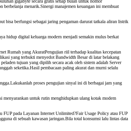
uluhan gigabyte secara gratis setiap bulan untuk nomor
iskon berbelanja menarik.Sinergi manajemen keuangan ini membuat
bisa berfungsi sebagai jaring pengaman darurat tatkala aliran listrik
Gaya hidup digital keluarga modern menjadi semakin mulus berkat
net Rumah yang AkuratPengujian riil terhadap kualitas kecepatan
likasi yang terbukti menyedot Bandwidth Besar di latar belakang
 peladen tujuan yang dipilih secara acak oleh sistem adalah Server
 unggah seketika.Hasil pembacaan paling akurat dan murni selalu
angga.Lakukanlah proses pengujian sinyal ini di berbagai jam yang
knisi menyarankan untuk rutin menghidupkan ulang kotak modem
Itu FUP pada Layanan Internet Unlimited?Fair Usage Policy atau FUP
guna di sebuah kawasan jaringan.Bila total konsumsi lalu lintas data