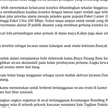
uh lebih menentukan kelancaran koneksi dibandingkan sekadar tinggi
lu membutuhkan kualitas koneksi dengan latensi super rendah agar te
ikan jalur prioritas utama menuju peladen game populer.Paket Gamer 1
tinggi.Paket Ultra 200 Mbps: Solusi tanpa ampun untuk rumah yang dih
h penyematan alamat IP publik dinamis yang membuat gerbang koneksi ko
cari lobi pertandingan antar pemain di dunia maya.Kalian juga akan se
 tersebut sebagai incaran utama kalangan anak muda kekinian.Banyak 
rat mutlak dalam menjalankan hobi elektronik kamu.Biaya Pasang Bar
tagihkan secara akumulatif pada bulan pembayaran pertama.Angka kewa
l seratus meter dari tiang.
tu bulan harga langganan sebagai syarat mutlak aktivasi layanan.Dana
atang.
 kamu memutuskan untuk berhenti berlangganan secara resmi di kantor c
 hari libur nasional.
angkas ongkos registrasi di awal berlangganan.Keuntungan Bundling Pa
n setia di seluruh pelosok kawasan nusantara.Satu Tagihan Praktis: K