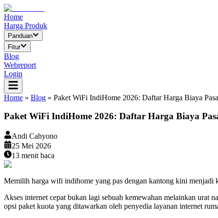
Home
Harga Produk
Panduan
Fitur
Blog
Webreport
Login
Home
»
Blog
»
Paket WiFi IndiHome 2026: Daftar Harga Biaya Pas
Paket WiFi IndiHome 2026: Daftar Harga Biaya Pas
Andi Cahyono
25 Mei 2026
13
menit baca
Memilih harga wifi indihome yang pas dengan kantong kini menjadi k
Akses internet cepat bukan lagi sebuah kemewahan melainkan urat na
opsi paket kuota yang ditawarkan oleh penyedia layanan internet rum