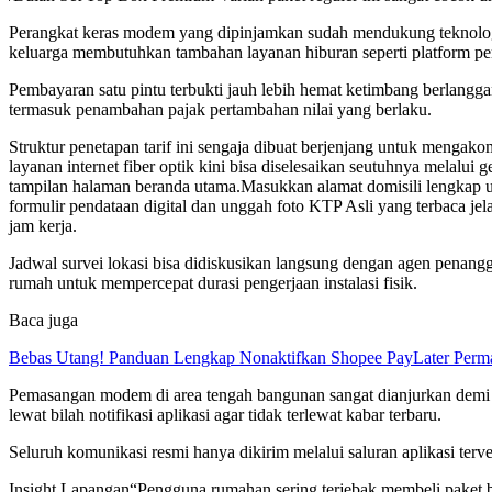
Perangkat keras modem yang dipinjamkan sudah mendukung teknologi
keluarga membutuhkan tambahan layanan hiburan seperti platform pem
Pembayaran satu pintu terbukti jauh lebih hemat ketimbang berlangga
termasuk penambahan pajak pertambahan nilai yang berlaku.
Struktur penetapan tarif ini sengaja dibuat berjenjang untuk menga
layanan internet fiber optik kini bisa diselesaikan seutuhnya melal
tampilan halaman beranda utama.Masukkan alamat domisili lengkap un
formulir pendataan digital dan unggah foto KTP Asli yang terbaca j
jam kerja.
Jadwal survei lokasi bisa didiskusikan langsung dengan agen penang
rumah untuk mempercepat durasi pengerjaan instalasi fisik.
Baca juga
Bebas Utang! Panduan Lengkap Nonaktifkan Shopee PayLater Per
Pemasangan modem di area tengah bangunan sangat dianjurkan demi
lewat bilah notifikasi aplikasi agar tidak terlewat kabar terbaru.
Seluruh komunikasi resmi hanya dikirim melalui saluran aplikasi te
Insight Lapangan“Pengguna rumahan sering terjebak membeli paket be