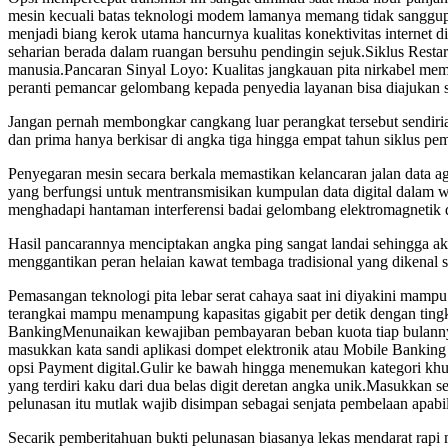
mesin kecuali batas teknologi modem lamanya memang tidak sanggup m
menjadi biang kerok utama hancurnya kualitas konektivitas internet 
seharian berada dalam ruangan bersuhu pendingin sejuk.Siklus Restar
manusia.Pancaran Sinyal Loyo: Kualitas jangkauan pita nirkabel mem
peranti pemancar gelombang kepada penyedia layanan bisa diajukan 
Jangan pernah membongkar cangkang luar perangkat tersebut sendiria
dan prima hanya berkisar di angka tiga hingga empat tahun siklus pe
Penyegaran mesin secara berkala memastikan kelancaran jalan data ag
yang berfungsi untuk mentransmisikan kumpulan data digital dalam wu
menghadapi hantaman interferensi badai gelombang elektromagnetik da
Hasil pancarannya menciptakan angka ping sangat landai sehingga ak
menggantikan peran helaian kawat tembaga tradisional yang dikenal s
Pemasangan teknologi pita lebar serat cahaya saat ini diyakini mamp
terangkai mampu menampung kapasitas gigabit per detik dengan tingk
BankingMenunaikan kewajiban pembayaran beban kuota tiap bulannya t
masukkan kata sandi aplikasi dompet elektronik atau Mobile Banking
opsi Payment digital.Gulir ke bawah hingga menemukan kategori khusu
yang terdiri kaku dari dua belas digit deretan angka unik.Masukkan s
pelunasan itu mutlak wajib disimpan sebagai senjata pembelaan apabila
Secarik pemberitahuan bukti pelunasan biasanya lekas mendarat rapi