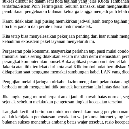
sukses dilebur ke dalam satu nota tagihan yang jelas.Kuota Tambahan
terdaftar.Sistem Poin Terintegrasi: Seluruh transaksi akan menghasi
pembukuan pengeluaran bulanan keluarga tangga menjadi jauh lebih r
Kamu tidak akan lagi pusing memikirkan jadwal jatuh tempo tagihan ya
tiba tiba padam dan perute utama mati mendadak.
Kita tetap bisa menyelesaikan pekerjaan penting dari luar rumah men
kehadiran ekosistem paket layanan menyeluruh ini.
Pergeseran pola konsumsi masyarakat perlahan tapi pasti mulai cond
transmisi harus sering dilakukan secara mandiri demi memastikan per
perangkat komputer atau ponsel.Buka aplikasi peramban internet lalu k
Jakarta atau titik terdekat dari kota asal.Klik tombol bulat bertuli
didapatkan saat pengguna memakai sambungan kabel LAN yang dicol
Pengujian melalui jaringan nirkabel lazim mengalami pelambatan angk
berbeda untuk mengetahui titik puncak kemacetan lalu lintas data hari
Jika angka yang muncul terpaut amat jauh di bawah batas normal, se
sejenak sebelum melakukan pengetesan tingkat kecepatan tersebut.
Langkah kecil ini bertujuan untuk membersihkan ruang penyimpanan 
adalah kebijakan pembatasan pemakaian wajar kuota internet yang berf
bulanan sukses menembus ambang batas wajar tersebut, rasio kecepata