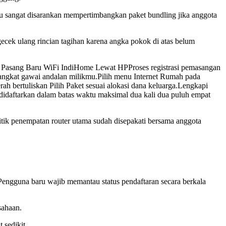
 sangat disarankan mempertimbangkan paket bundling jika anggota
gecek ulang rincian tagihan karena angka pokok di atas belum
tar Pasang Baru WiFi IndiHome Lewat HPProses registrasi pemasangan
erangkat gawai andalan milikmu.Pilih menu Internet Rumah pada
h bertuliskan Pilih Paket sesuai alokasi dana keluarga.Lengkapi
 didaftarkan dalam batas waktu maksimal dua kali dua puluh empat
itik penempatan router utama sudah disepakati bersama anggota
gguna baru wajib memantau status pendaftaran secara berkala
sahaan.
 sedikit.