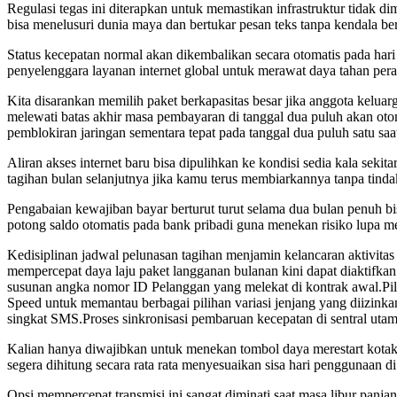
Regulasi tegas ini diterapkan untuk memastikan infrastruktur tidak 
bisa menelusuri dunia maya dan bertukar pesan teks tanpa kendala ber
Status kecepatan normal akan dikembalikan secara otomatis pada har
penyelenggara layanan internet global untuk merawat daya tahan pera
Kita disarankan memilih paket berkapasitas besar jika anggota kelua
melewati batas akhir masa pembayaran di tanggal dua puluh akan otom
pemblokiran jaringan sementara tepat pada tanggal dua puluh satu s
Aliran akses internet baru bisa dipulihkan ke kondisi sedia kala sek
tagihan bulan selanjutnya jika kamu terus membiarkannya tanpa tindak
Pengabaian kewajiban bayar berturut turut selama dua bulan penuh bi
potong saldo otomatis pada bank pribadi guna menekan risiko lupa m
Kedisiplinan jadwal pelunasan tagihan menjamin kelancaran aktivita
mempercepat daya laju paket langganan bulanan kini dapat diaktifka
susunan angka nomor ID Pelanggan yang melekat di kontrak awal.Pil
Speed untuk memantau berbagai pilihan variasi jenjang yang diizink
singkat SMS.Proses sinkronisasi pembaruan kecepatan di sentral uta
Kalian hanya diwajibkan untuk menekan tombol daya merestart kotak r
segera dihitung secara rata rata menyesuaikan sisa hari penggunaan di 
Opsi mempercepat transmisi ini sangat diminati saat masa libur panj