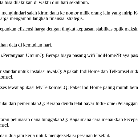
a bisa dilakukan di waktu dini hari sekalipun.
k menghindari salah kirim dana ke nomor milik orang lain yang mirip.
ga mengambil langkah finansial strategis.
pankan efisiensi harga dengan tingkat kepuasan stabilitas optik maksim
ahan data di kemudian hari.
terbaru.Pertanyaan UmumQ: Berapa biaya pasang wifi IndiHome?Biaya pa
r standar untuk instalasi awal.Q: Apakah IndiHome dan Telkomsel suda
komsel.
kses lewat aplikasi MyTelkomsel.Q: Paket IndiHome paling murah bera
ai dari pemerintah.Q: Berapa denda telat bayar IndiHome?Pelanggan di
etoran pelunasan dana tunggakan.Q: Bagaimana cara menaikkan kecepatan
msel.
ari dua jam kerja untuk mengeksekusi pesanan tersebut.