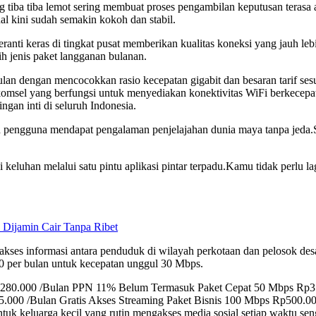
ng tiba tiba lemot sering membuat proses pengambilan keputusan tera
nal kini sudah semakin kokoh dan stabil.
ti keras di tingkat pusat memberikan kualitas koneksi yang jauh leb
ih jenis paket langganan bulanan.
 bulan dengan mencocokkan rasio kecepatan gigabit dan besaran tarif 
komsel yang berfungsi untuk menyediakan konektivitas WiFi berkecepatan
gan inti di seluruh Indonesia.
ruh pengguna mendapat pengalaman penjelajahan dunia maya tanpa jeda.
keluhan melalui satu pintu aplikasi pintar terpadu.Kamu tidak perlu l
 Dijamin Cair Tanpa Ribet
akses informasi antara penduduk di wilayah perkotaan dan pelosok d
0 per bulan untuk kecepatan unggul 30 Mbps.
 Rp280.000 /Bulan PPN 11% Belum Termasuk Paket Cepat 50 Mbps R
.000 /Bulan Gratis Akses Streaming Paket Bisnis 100 Mbps Rp500.0
tuk keluarga kecil yang rutin mengakses media sosial setiap waktu se