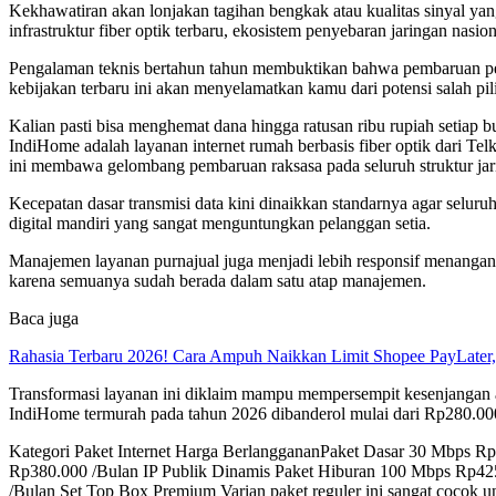
Kekhawatiran akan lonjakan tagihan bengkak atau kualitas sinyal ya
infrastruktur fiber optik terbaru, ekosistem penyebaran jaringan nasio
Pengalaman teknis bertahun tahun membuktikan bahwa pembaruan peran
kebijakan terbaru ini akan menyelamatkan kamu dari potensi salah pil
Kalian pasti bisa menghemat dana hingga ratusan ribu rupiah setiap
IndiHome adalah layanan internet rumah berbasis fiber optik dari Tel
ini membawa gelombang pembaruan raksasa pada seluruh struktur jarin
Kecepatan dasar transmisi data kini dinaikkan standarnya agar selu
digital mandiri yang sangat menguntungkan pelanggan setia.
Manajemen layanan purnajual juga menjadi lebih responsif menangani 
karena semuanya sudah berada dalam satu atap manajemen.
Baca juga
Rahasia Terbaru 2026! Cara Ampuh Naikkan Limit Shopee PayLater,
Transformasi layanan ini diklaim mampu mempersempit kesenjangan 
IndiHome termurah pada tahun 2026 dibanderol mulai dari Rp280.00
Kategori Paket Internet Harga BerlanggananPaket Dasar 30 Mbps
Rp380.000 /Bulan IP Publik Dinamis Paket Hiburan 100 Mbps Rp425
/Bulan Set Top Box Premium Varian paket reguler ini sangat cocok un