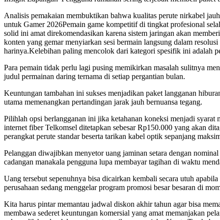
Analisis pemakaian membuktikan bahwa kualitas perute nirkabel ja
untuk Gamer 2026Pemain game kompetitif di tingkat profesional sela
solid ini amat direkomendasikan karena sistem jaringan akan member
konten yang gemar menyiarkan sesi bermain langsung dalam resolusi 
harinya.Kelebihan paling mencolok dari kategori spesifik ini adala
Para pemain tidak perlu lagi pusing memikirkan masalah sulitnya men
judul permainan daring ternama di setiap pergantian bulan.
Keuntungan tambahan ini sukses menjadikan paket langganan hiburan
utama memenangkan pertandingan jarak jauh bernuansa tegang.
Pilihlah opsi berlangganan ini jika ketahanan koneksi menjadi sya
internet fiber Telkomsel ditetapkan sebesar Rp150.000 yang akan di
perangkat perute standar beserta tarikan kabel optik sepanjang maksima
Pelanggan diwajibkan menyetor uang jaminan setara dengan nominal sa
cadangan manakala pengguna lupa membayar tagihan di waktu mend
Uang tersebut sepenuhnya bisa dicairkan kembali secara utuh apabila
perusahaan sedang menggelar program promosi besar besaran di momen
Kita harus pintar memantau jadwal diskon akhir tahun agar bisa mem
membawa sederet keuntungan komersial yang amat memanjakan pelangga