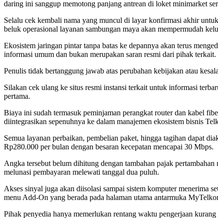
daring ini sanggup memotong panjang antrean di loket minimarket sert
Selalu cek kembali nama yang muncul di layar konfirmasi akhir untu
beluk operasional layanan sambungan maya akan mempermudah keluar
Ekosistem jaringan pintar tanpa batas ke depannya akan terus mengede
informasi umum dan bukan merupakan saran resmi dari pihak terkait.
Penulis tidak bertanggung jawab atas perubahan kebijakan atau kesal
Silakan cek ulang ke situs resmi instansi terkait untuk informasi 
pertama.
Biaya ini sudah termasuk peminjaman perangkat router dan kabel fibe
diintegrasikan sepenuhnya ke dalam manajemen ekosistem bisnis Tel
Semua layanan perbaikan, pembelian paket, hingga tagihan dapat dia
Rp280.000 per bulan dengan besaran kecepatan mencapai 30 Mbps.
Angka tersebut belum dihitung dengan tambahan pajak pertambahan nil
melunasi pembayaran melewati tanggal dua puluh.
Akses sinyal juga akan diisolasi sampai sistem komputer menerima s
menu Add-On yang berada pada halaman utama antarmuka MyTelko
Pihak penyedia hanya memerlukan rentang waktu pengerjaan kurang d