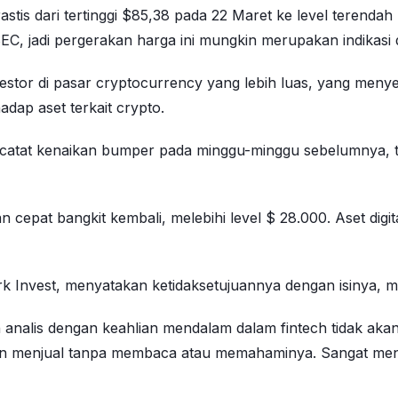
tis dari tertinggi $85,38 pada 22 Maret ke level terenda
C, jadi pergerakan harga ini mungkin merupakan indikasi da
tor di pasar cryptocurrency yang lebih luas, yang menye
dap aset terkait crypto.
ncatat kenaikan bumper pada minggu-minggu sebelumnya, t
n cepat bangkit kembali, melebihi level $ 28.000. Aset di
k Invest, menyatakan ketidaksetujuannya dengan isinya, 
analis dengan keahlian mendalam dalam fintech tidak aka
n menjual tanpa membaca atau memahaminya. Sangat meny