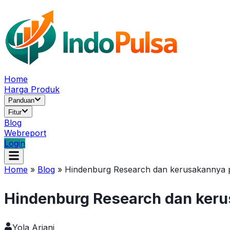
Home
Harga Produk
Panduan
Fitur
Blog
Webreport
Login
Home
»
Blog
»
Hindenburg Research dan kerusakannya p
Hindenburg Research dan keru
Yola Ariani