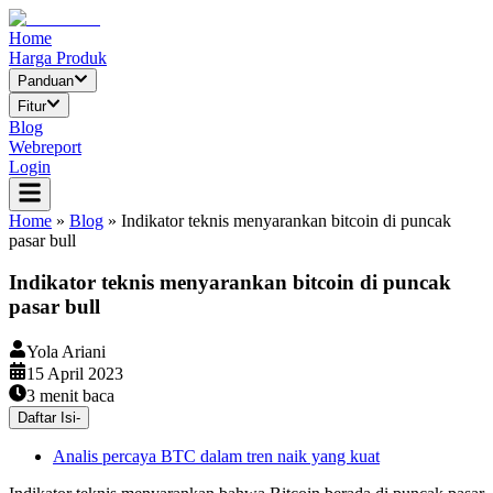
Home
Harga Produk
Panduan
Fitur
Blog
Webreport
Login
Home
»
Blog
»
Indikator teknis menyarankan bitcoin di puncak
pasar bull
Indikator teknis menyarankan bitcoin di puncak
pasar bull
Yola Ariani
15 April 2023
3
menit baca
Daftar Isi
-
Analis percaya BTC dalam tren naik yang kuat