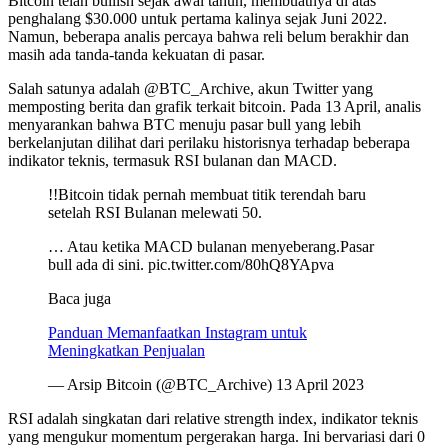
Bitcoin telah bullish sejak awal tahun, membuatnya di atas
penghalang $30.000 untuk pertama kalinya sejak Juni 2022.
Namun, beberapa analis percaya bahwa reli belum berakhir dan
masih ada tanda-tanda kekuatan di pasar.
Salah satunya adalah @BTC_Archive, akun Twitter yang
memposting berita dan grafik terkait bitcoin. Pada 13 April, analis
menyarankan bahwa BTC menuju pasar bull yang lebih
berkelanjutan dilihat dari perilaku historisnya terhadap beberapa
indikator teknis, termasuk RSI bulanan dan MACD.
!!Bitcoin tidak pernah membuat titik terendah baru
setelah RSI Bulanan melewati 50.
… Atau ketika MACD bulanan menyeberang.Pasar
bull ada di sini. pic.twitter.com/80hQ8YApva
Baca juga
Panduan Memanfaatkan Instagram untuk
Meningkatkan Penjualan
— Arsip Bitcoin (@BTC_Archive) 13 April 2023
RSI adalah singkatan dari relative strength index, indikator teknis
yang mengukur momentum pergerakan harga. Ini bervariasi dari 0