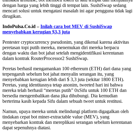
dengan harga yang lebih tinggi di tempat lain. SushiSwap sedang
mencari solusi untuk mengatasi masalah ini agar pengguna tidak lagi
dirugikan.
IndoPulsa.Co.id –
Inilah cara bot MEV di SushiSwap
menyebabkan kerugian $3,3 juta
Pentester cryptocurrency pseudonim, yang dikenal karena aktivitas
peretasan topi putih mereka, menemukan diri mereka berpacu
dengan waktu dan bot jahat setelah mengidentifikasi kerentanan
dalam kontrak RouterProcessor2 SushiSwap.
Peretas berhasil mengamankan 100 ethereum (ETH) dari dana yang
terpengaruh sebelum bot jahat menyalin serangan itu, yang
menyebabkan kerugian lebih dari $ 3,3 juta (sekitar 1800 ETH).
Peretas, yang identitasnya tetap anonim, tweeted hari ini bahwa
mereka telah berhasil “meretas putih” 0xSifu untuk 100 ETH dan
bersedia mengembalikan dana jika dihubungi. Dia kemudian
berterima kasih kepada Sifu dalam sebuah tweet untuk restitusi.
Namun, upaya mereka untuk melindungi platform digagalkan oleh
tindakan cepat bot miner-extractable value (MEV), yang
menyebarkan kontrak dan mereplikasi serangan sebelum kerentanan
dapat sepenuhnya diatasi.