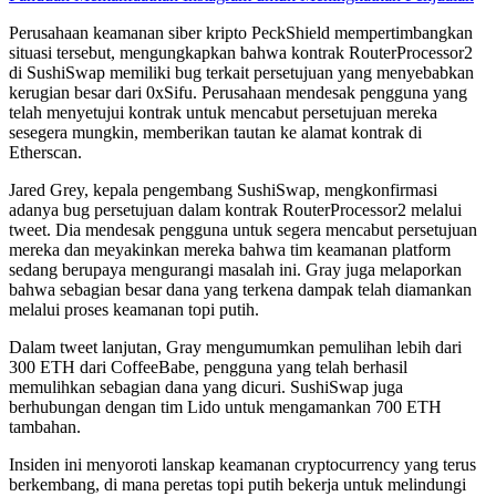
Perusahaan keamanan siber kripto PeckShield mempertimbangkan
situasi tersebut, mengungkapkan bahwa kontrak RouterProcessor2
di SushiSwap memiliki bug terkait persetujuan yang menyebabkan
kerugian besar dari 0xSifu. Perusahaan mendesak pengguna yang
telah menyetujui kontrak untuk mencabut persetujuan mereka
sesegera mungkin, memberikan tautan ke alamat kontrak di
Etherscan.
Jared Grey, kepala pengembang SushiSwap, mengkonfirmasi
adanya bug persetujuan dalam kontrak RouterProcessor2 melalui
tweet. Dia mendesak pengguna untuk segera mencabut persetujuan
mereka dan meyakinkan mereka bahwa tim keamanan platform
sedang berupaya mengurangi masalah ini. Gray juga melaporkan
bahwa sebagian besar dana yang terkena dampak telah diamankan
melalui proses keamanan topi putih.
Dalam tweet lanjutan, Gray mengumumkan pemulihan lebih dari
300 ETH dari CoffeeBabe, pengguna yang telah berhasil
memulihkan sebagian dana yang dicuri. SushiSwap juga
berhubungan dengan tim Lido untuk mengamankan 700 ETH
tambahan.
Insiden ini menyoroti lanskap keamanan cryptocurrency yang terus
berkembang, di mana peretas topi putih bekerja untuk melindungi