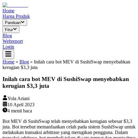
Home
Harga Produk
Panduan
Fitur
Blog
Webreport
Login
Home
»
Blog
»
Inilah cara bot MEV di SushiSwap menyebabkan
kerugian $3,3 juta
Inilah cara bot MEV di SushiSwap menyebabkan
kerugian $3,3 juta
Yola Ariani
10 April 2023
4
menit baca
Bot MEV di SushiSwap telah menyebabkan kerugian sebesar $3,3
juta. Bot tersebut memanfaatkan celah pada sistem SushiSwap untuk
melakukan transaksi arbitrase yang merugikan pengguna. Dalam
transaksi arbitrase, bot membeli token di satu tempat dan menjualnya