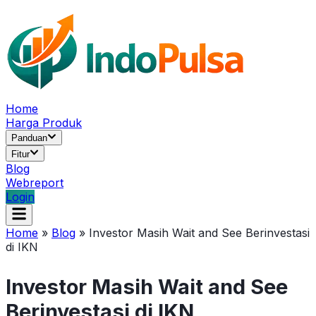
Home
Harga Produk
Panduan
Fitur
Blog
Webreport
Login
Home
»
Blog
»
Investor Masih Wait and See Berinvestasi
di IKN
Investor Masih Wait and See
Berinvestasi di IKN