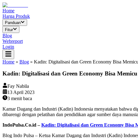
Home
Harga Produk
Panduan
Fitur
Blog
Webreport
Login
Home
»
Blog
»
Kadin: Digitalisasi dan Green Economy Bisa Memic
Kadin: Digitalisasi dan Green Economy Bisa Memic
Fay Nabila
13 April 2023
3
menit baca
Kamar Dagang dan Industri (Kadin) Indonesia menyatakan bahwa digi
dibarengi dengan pelatihan dan pendidikan agar sumber daya manusia 
IndoPulsa.Co.id –
Kadin: Digitalisasi dan Green Economy Bis
Blog Indo Pulsa – Ketua Kamar Dagang dan Industri (Kadin) Indonesi