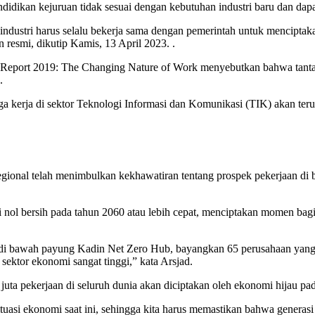
endidikan kejuruan tidak sesuai dengan kebutuhan industri baru dan dapa
industri harus selalu bekerja sama dengan pemerintah untuk menciptaka
 resmi, dikutip Kamis, 13 April 2023. .
Report 2019: The Changing Nature of Work menyebutkan bahwa tantang
.
 kerja di sektor Teknologi Informasi dan Komunikasi (TIK) akan ter
regional telah menimbulkan kekhawatiran tentang prospek pekerjaan d
i nol bersih pada tahun 2060 atau lebih cepat, menciptakan momen bag
 di bawah payung Kadin Net Zero Hub, bayangkan 65 perusahaan yang
 sektor ekonomi sangat tinggi,” kata Arsjad.
juta pekerjaan di seluruh dunia akan diciptakan oleh ekonomi hijau pa
tuasi ekonomi saat ini, sehingga kita harus memastikan bahwa generasi 