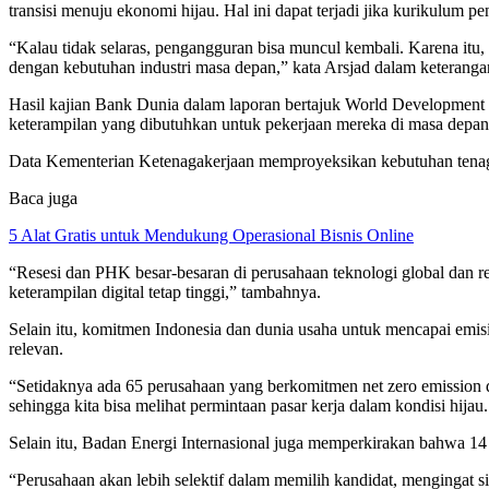
transisi menuju ekonomi hijau. Hal ini dapat terjadi jika kurikulum p
“Kalau tidak selaras, pengangguran bisa muncul kembali. Karena itu, 
dengan kebutuhan industri masa depan,” kata Arsjad dalam keterangan
Hasil kajian Bank Dunia dalam laporan bertajuk World Development 
keterampilan yang dibutuhkan untuk pekerjaan mereka di masa depan
Data Kementerian Ketenagakerjaan memproyeksikan kebutuhan tenaga
Baca juga
5 Alat Gratis untuk Mendukung Operasional Bisnis Online
“Resesi dan PHK besar-besaran di perusahaan teknologi global dan 
keterampilan digital tetap tinggi,” tambahnya.
Selain itu, komitmen Indonesia dan dunia usaha untuk mencapai emis
relevan.
“Setidaknya ada 65 perusahaan yang berkomitmen net zero emission
sehingga kita bisa melihat permintaan pasar kerja dalam kondisi hijau.
Selain itu, Badan Energi Internasional juga memperkirakan bahwa 14 
“Perusahaan akan lebih selektif dalam memilih kandidat, mengingat si