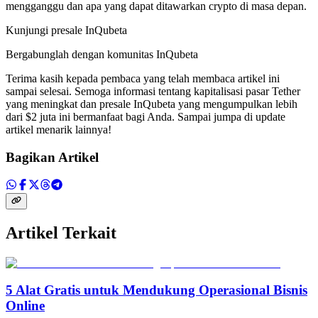
mengganggu dan apa yang dapat ditawarkan crypto di masa depan.
Kunjungi presale InQubeta
Bergabunglah dengan komunitas InQubeta
Terima kasih kepada pembaca yang telah membaca artikel ini
sampai selesai. Semoga informasi tentang kapitalisasi pasar Tether
yang meningkat dan presale InQubeta yang mengumpulkan lebih
dari $2 juta ini bermanfaat bagi Anda. Sampai jumpa di update
artikel menarik lainnya!
Bagikan Artikel
Artikel Terkait
5 Alat Gratis untuk Mendukung Operasional Bisnis
Online