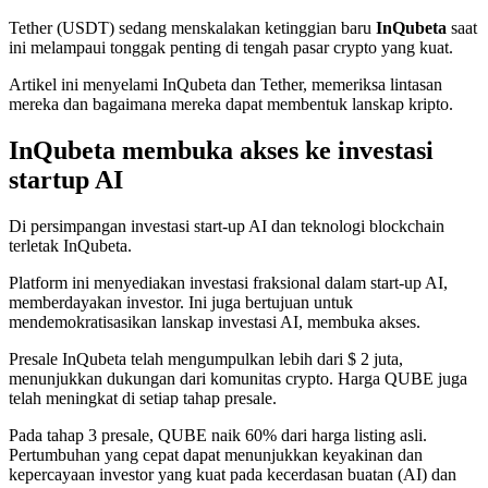
Tether (USDT) sedang menskalakan ketinggian baru
InQubeta
saat
ini melampaui tonggak penting di tengah pasar crypto yang kuat.
Artikel ini menyelami InQubeta dan Tether, memeriksa lintasan
mereka dan bagaimana mereka dapat membentuk lanskap kripto.
InQubeta membuka akses ke investasi
startup AI
Di persimpangan investasi start-up AI dan teknologi blockchain
terletak InQubeta.
Platform ini menyediakan investasi fraksional dalam start-up AI,
memberdayakan investor. Ini juga bertujuan untuk
mendemokratisasikan lanskap investasi AI, membuka akses.
Presale InQubeta telah mengumpulkan lebih dari $ 2 juta,
menunjukkan dukungan dari komunitas crypto. Harga QUBE juga
telah meningkat di setiap tahap presale.
Pada tahap 3 presale, QUBE naik 60% dari harga listing asli.
Pertumbuhan yang cepat dapat menunjukkan keyakinan dan
kepercayaan investor yang kuat pada kecerdasan buatan (AI) dan