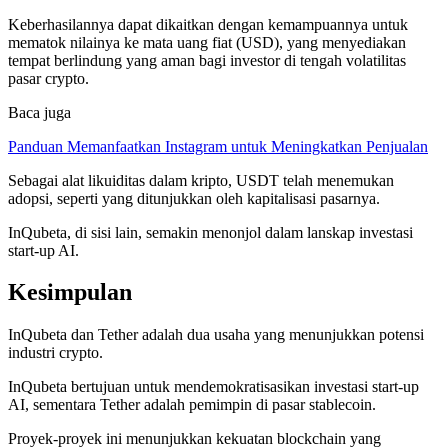
Keberhasilannya dapat dikaitkan dengan kemampuannya untuk
mematok nilainya ke mata uang fiat (USD), yang menyediakan
tempat berlindung yang aman bagi investor di tengah volatilitas
pasar crypto.
Baca juga
Panduan Memanfaatkan Instagram untuk Meningkatkan Penjualan
Sebagai alat likuiditas dalam kripto, USDT telah menemukan
adopsi, seperti yang ditunjukkan oleh kapitalisasi pasarnya.
InQubeta, di sisi lain, semakin menonjol dalam lanskap investasi
start-up AI.
Kesimpulan
InQubeta dan Tether adalah dua usaha yang menunjukkan potensi
industri crypto.
InQubeta bertujuan untuk mendemokratisasikan investasi start-up
AI, sementara Tether adalah pemimpin di pasar stablecoin.
Proyek-proyek ini menunjukkan kekuatan blockchain yang