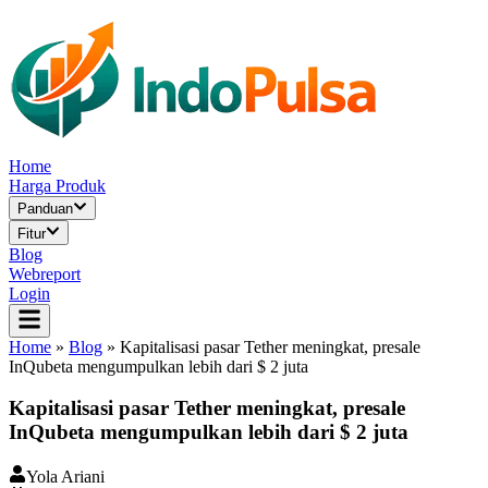
Home
Harga Produk
Panduan
Fitur
Blog
Webreport
Login
Home
»
Blog
»
Kapitalisasi pasar Tether meningkat, presale
InQubeta mengumpulkan lebih dari $ 2 juta
Kapitalisasi pasar Tether meningkat, presale
InQubeta mengumpulkan lebih dari $ 2 juta
Yola Ariani