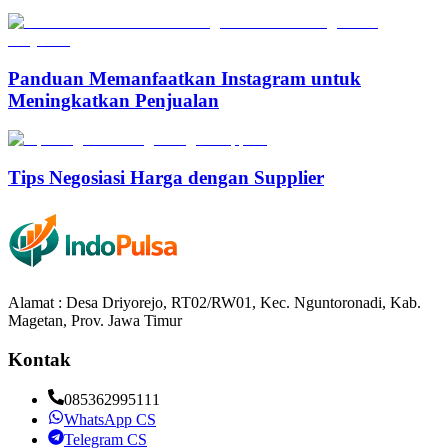
Panduan Memanfaatkan Instagram untuk
Meningkatkan Penjualan
Tips Negosiasi Harga dengan Supplier
Alamat : Desa Driyorejo, RT02/RW01, Kec. Nguntoronadi, Kab.
Magetan, Prov. Jawa Timur
Kontak
085362995111
WhatsApp CS
Telegram CS