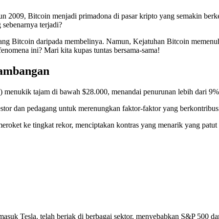
ahun 2009, Bitcoin menjadi primadona di pasar kripto yang semakin b
sebenarnya terjadi?
bang Bitcoin daripada membelinya. Namun, Kejatuhan Bitcoin memenu
fenomena ini? Mari kita kupas tuntas bersama-sama!
nambangan
) menukik tajam di bawah $28.000, menandai penurunan lebih dari 9% da
stor dan pedagang untuk merenungkan faktor-faktor yang berkontribusi
eroket ke tingkat rekor, menciptakan kontras yang menarik yang patut di
rmasuk Tesla, telah beriak di berbagai sektor, menyebabkan S&P 500