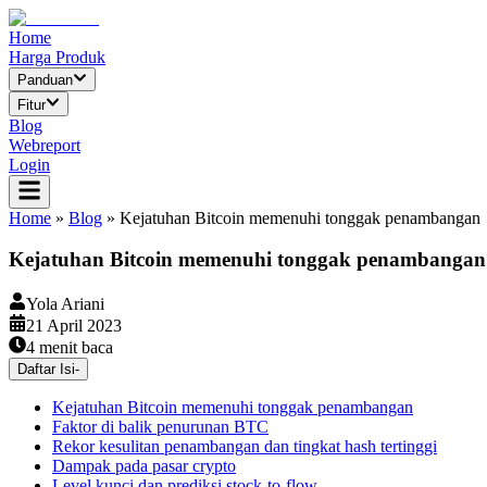
Home
Harga Produk
Panduan
Fitur
Blog
Webreport
Login
Home
»
Blog
»
Kejatuhan Bitcoin memenuhi tonggak penambangan
Kejatuhan Bitcoin memenuhi tonggak penambangan
Yola Ariani
21 April 2023
4
menit baca
Daftar Isi
-
Kejatuhan Bitcoin memenuhi tonggak penambangan
Faktor di balik penurunan BTC
Rekor kesulitan penambangan dan tingkat hash tertinggi
Dampak pada pasar crypto
Level kunci dan prediksi stock-to-flow