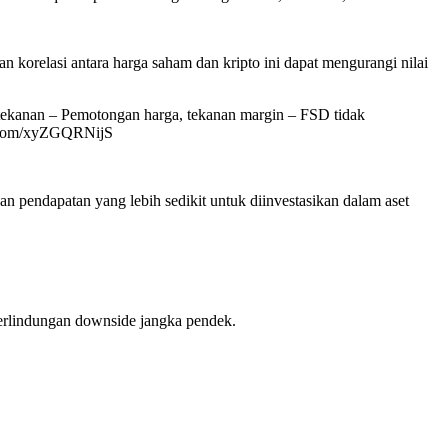
n korelasi antara harga saham dan kripto ini dapat mengurangi nilai
 tekanan – Pemotongan harga, tekanan margin – FSD tidak
er.com/xyZGQRNijS
n pendapatan yang lebih sedikit untuk diinvestasikan dalam aset
perlindungan downside jangka pendek.