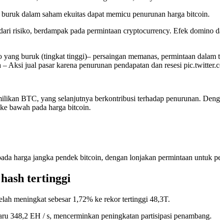
g buruk dalam saham ekuitas dapat memicu penurunan harga bitcoin.
dari risiko, berdampak pada permintaan cryptocurrency. Efek domino da
 yang buruk (tingkat tinggi)– persaingan memanas, permintaan dalam
– Aksi jual pasar karena penurunan pendapatan dan resesi pic.twitt
milikan BTC, yang selanjutnya berkontribusi terhadap penurunan. Denga
ke bawah pada harga bitcoin.
pada harga jangka pendek bitcoin, dengan lonjakan permintaan untuk 
hash tertinggi
telah meningkat sebesar 1,72% ke rekor tertinggi 48,3T.
 baru 348,2 EH / s, mencerminkan peningkatan partisipasi penambang.