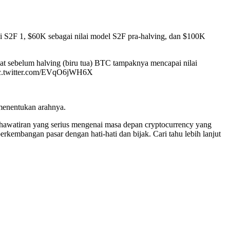
si S2F 1, $60K sebagai nilai model S2F pra-halving, dan $100K
pat sebelum halving (biru tua) BTC tampaknya mencapai nilai
pic.twitter.com/EVqO6jWH6X
 menentukan arahnya.
khawatiran yang serius mengenai masa depan cryptocurrency yang
erkembangan pasar dengan hati-hati dan bijak. Cari tahu lebih lanjut