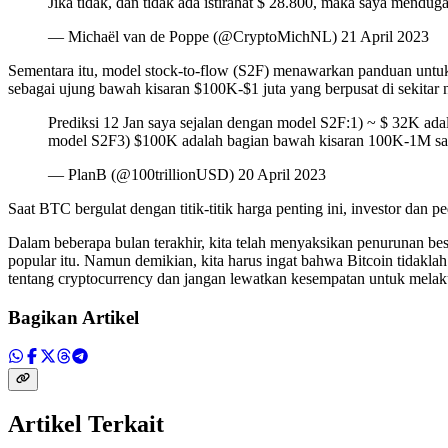
Jika tidak, dan tidak ada istirahat $ 28.800, maka saya mendug
— Michaël van de Poppe (@CryptoMichNL) 21 April 2023
Sementara itu, model stock-to-flow (S2F) menawarkan panduan untuk 
sebagai ujung bawah kisaran $100K-$1 juta yang berpusat di sekitar
Prediksi 12 Jan saya sejalan dengan model S2F:1) ~ $ 32K adal
model S2F3) $100K adalah bagian bawah kisaran 100K-1M say
— PlanB (@100trillionUSD) 20 April 2023
Saat BTC bergulat dengan titik-titik harga penting ini, investor da
Dalam beberapa bulan terakhir, kita telah menyaksikan penurunan b
popular itu. Namun demikian, kita harus ingat bahwa Bitcoin tidaklah 
tentang cryptocurrency dan jangan lewatkan kesempatan untuk melaku
Bagikan Artikel
Artikel Terkait