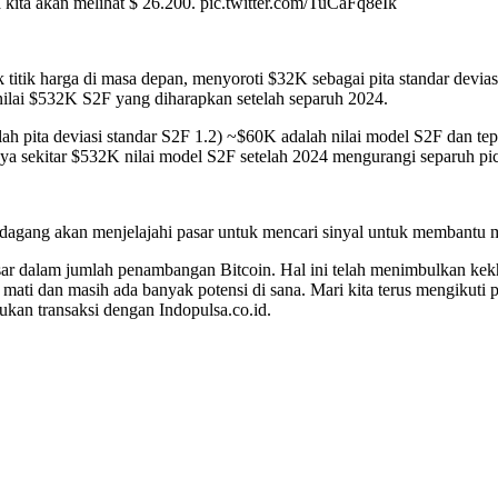
a kita akan melihat $ 26.200. pic.twitter.com/TuCaFq8eIk
titik harga di masa depan, menyoroti $32K sebagai pita standar devia
 nilai $532K S2F yang diharapkan setelah separuh 2024.
ah pita deviasi standar S2F 1.2) ~$60K adalah nilai model S2F dan te
a sekitar $532K nilai model S2F setelah 2024 mengurangi separuh 
n pedagang akan menjelajahi pasar untuk mencari sinyal untuk membantu
esar dalam jumlah penambangan Bitcoin. Hal ini telah menimbulkan ke
mati dan masih ada banyak potensi di sana. Mari kita terus mengikuti p
kan transaksi dengan Indopulsa.co.id.