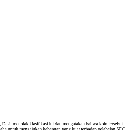
ash menolak klasifikasi ini dan mengatakan bahwa koin tersebut
aha untuk mengajukan keberatan yang kuat terhadap pelabelan SEC.