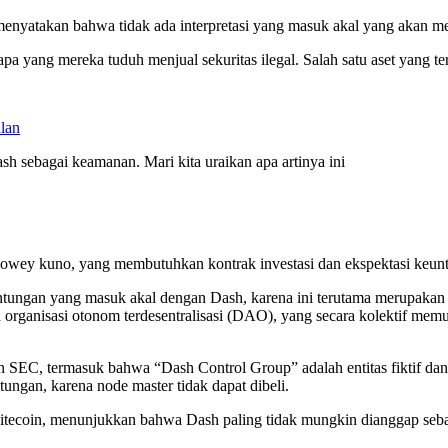
nyatakan bahwa tidak ada interpretasi yang masuk akal yang akan 
a yang mereka tuduh menjual sekuritas ilegal. Salah satu aset yang te
lan
h sebagai keamanan. Mari kita uraikan apa artinya ini
wey kuno, yang membutuhkan kontrak investasi dan ekspektasi keunt
tungan yang masuk akal dengan Dash, karena ini terutama merupaka
eh organisasi otonom terdesentralisasi (DAO), yang secara kolektif m
SEC, termasuk bahwa “Dash Control Group” adalah entitas fiktif dan 
gan, karena node master tidak dapat dibeli.
 Litecoin, menunjukkan bahwa Dash paling tidak mungkin dianggap seb