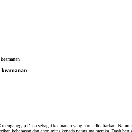
i keamanan
ai keamanan
menganggap Dash sebagai keamanan yang harus didaftarkan. Namun, D
rikan kebebasan dan anonimitas kepada pengguna mereka. Dash berus