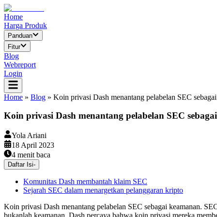
Home
Harga Produk
Panduan
Fitur
Blog
Webreport
Login
Home
»
Blog
»
Koin privasi Dash menantang pelabelan SEC sebaga
Koin privasi Dash menantang pelabelan SEC sebag
Yola Ariani
18 April 2023
4
menit baca
Daftar Isi
-
Komunitas Dash membantah klaim SEC
Sejarah SEC dalam menargetkan pelanggaran kripto
Koin privasi Dash menantang pelabelan SEC sebagai keamanan. SEC 
bukanlah keamanan. Dash percaya bahwa koin privasi mereka membe