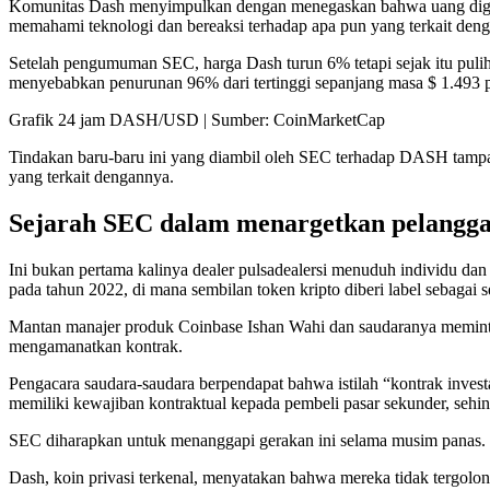
Komunitas Dash menyimpulkan dengan menegaskan bahwa uang digital 
memahami teknologi dan bereaksi terhadap apa pun yang terkait deng
Setelah pengumuman SEC, harga Dash turun 6% tetapi sejak itu pulih.
menyebabkan penurunan 96% dari tertinggi sepanjang masa $ 1.493
Grafik 24 jam DASH/USD | Sumber: CoinMarketCap
Tindakan baru-baru ini yang diambil oleh SEC terhadap DASH tampak
yang terkait dengannya.
Sejarah SEC dalam menargetkan pelangga
Ini bukan pertama kalinya dealer pulsadealersi menuduh individu da
pada tahun 2022, di mana sembilan token kripto diberi label sebagai s
Mantan manajer produk Coinbase Ishan Wahi dan saudaranya meminta 
mengamanatkan kontrak.
Pengacara saudara-saudara berpendapat bahwa istilah “kontrak inve
memiliki kewajiban kontraktual kepada pembeli pasar sekunder, sehin
SEC diharapkan untuk menanggapi gerakan ini selama musim panas.
Dash, koin privasi terkenal, menyatakan bahwa mereka tidak tergolo