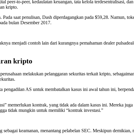
peer-to-peer, kedaulatan keuangan, tata kelola terdesentralisasi, da
an kripto.
 Pada saat penulisan, Dash diperdagangkan pada $59,28. Namun, token 
 pada bulan Desember 2017.
nya menjadi contoh lain dari kurangnya pemahaman dealer pulsadealer
ran kripto
n perusahaan melakukan pelanggaran sekuritas terkait kripto, sebagai
ekuritas.
pengadilan AS untuk membatalkan kasus ini awal tahun ini, berpendap
stasi” memerlukan kontrak, yang tidak ada dalam kasus ini. Mereka j
gga tidak mungkin untuk memiliki “kontrak investasi.”
ng sebagai keamanan, menantang pelabelan SEC. Meskipun demikian, mas