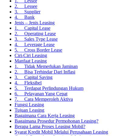
1. Lessor
2. Lessee
3. Supplier
4. Bank
Jenis – Jenis Leasing
1. Capital Lease
2. Operating Lease
3. Sales Type Lease
4. Leverage Lease
5. Cross Border Lease
Ciri-Ciri Leasing
Manfaat Leasing
1. Tidak Memerlukan Jaminan
2. Bisa Terhindar Dari Inflasi
3. Capital Saving
4. Fleksibel
5. Terdapat Perlindungan Hukum
6. Pelayanan Yang Cepat
7. Cara Memperoleh Aktiva
Fungsi Leasing
Tujuan Leasing
Bagaimana Cara Kerja Leasing
Bagaimana Prosedur Permohonan Leasing?
Berapa Lama Proses Leasing Mobil?
Syarat Kredit Mobil Melalui Perusahaan Leasing