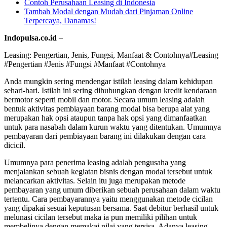
Contoh Perusahaan Leasing di Indonesia
Tambah Modal dengan Mudah dari Pinjaman Online
Terpercaya, Danamas!
Indopulsa.co.id
–
Leasing: Pengertian, Jenis, Fungsi, Manfaat & Contohnya#Leasing
#Pengertian #Jenis #Fungsi #Manfaat #Contohnya
Anda mungkin sering mendengar istilah leasing dalam kehidupan
sehari-hari. Istilah ini sering dihubungkan dengan kredit kendaraan
bermotor seperti mobil dan motor. Secara umum leasing adalah
bentuk aktivitas pembiayaan barang modal bisa berupa alat yang
merupakan hak opsi ataupun tanpa hak opsi yang dimanfaatkan
untuk para nasabah dalam kurun waktu yang ditentukan. Umumnya
pembayaran dari pembiayaan barang ini dilakukan dengan cara
dicicil.
Umumnya para penerima leasing adalah pengusaha yang
menjalankan sebuah kegiatan bisnis dengan modal tersebut untuk
melancarkan aktivitas. Selain itu juga merupakan metode
pembayaran yang umum diberikan sebuah perusahaan dalam waktu
tertentu. Cara pembayarannya yaitu menggunakan metode cicilan
yang dipakai sesuai keputusan bersama. Saat debitur berhasil untuk
melunasi cicilan tersebut maka ia pun memiliki pilihan untuk
membelinya dengan memakai nilai yang tersisa. Adanya leasing,