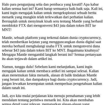
Halo para pengunjung setia dan pembaca yang kreatif! Apa kabar
kalian semua hari ini? Kami harap semuanya baik-baik saja. Kali ini,
kami ingin mengajak kalian untuk mengeksplorasi sebuah berita
menarik yang mungkin telah terlewatkan dari perhatian kalian.
Bersiaplah untuk menyimak kisah seru tentang Mantle yang berhasil
memblokir FTX dari mengonversi $43 juta dalam token BIT ke
MNT!
Mantle, sebuah platform yang terkenal dalam dunia cryptocurrency,
telah memberikan kejutan yang mengguncangkan dunia digital saat
mereka berhasil menghalangi usaha FTX untuk mengonversi dana
sebesar $43 juta dalam token BIT ke MNT. Bagaimana kisahnya?
Mengapa Mantle mengambil langkah berani ini? Semua pertanyaan
itu akan terjawab dalam artikel ini.
Namun, tunggu dulu! Sebelum kami melanjutkan, kami ingin
mengajak kalian untuk membaca artikel ini sampai selesai. Kalian
akan menemukan fakta menarik, alasan di balik tindakan Mantle
yang berani ini, dan dampaknya bagi dunia cryptocurrency. Jadi,
jangan lewatkan kesempatan untuk memperluas pengetahuan kalian
dalam ranah ini.
Jadi, ayo kita mulai perjalanan kita menuju pemahaman yang lebih
mendalam tentang peristiwa menarik ini. Kita akan membahas
semua detail yang relevan, memaparkan alasan-alasan yang