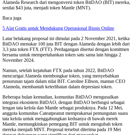
Alameda Research dari mengonversi token BitDAO (BIT) mereka,
senilai $43 juta, menjadi token Mantle (MNT).
Baca juga
5 Alat Gratis untuk Mendukung Operasional Bisnis Online
Latar belakang proposal ini dimulai pada 2 November 2021, ketika
BitDAO menukar 100 juta BIT dengan Alameda dengan lebih dari
3,3 juta token FTX (FTT). Perdagangan disertai dengan komitmen
bersama untuk mempertahankan token satu sama lain hingga 2
November 2024.
Namun, setelah kejatuhan FTX pada tahun 2022, BitDAO
mencurigai Alameda membongkar token, yang menyebabkan
penurunan tajam dalam nilai BIT. Caroline Ellison, mantan CEO
Alameda, membantah keterlibatan dalam depresiasi token.
Beberapa bulan kemudian, komunitas BitDAO mengusulkan
integrasi ekosistem BitDAO, dengan BitDAO berfungsi sebagai
lengan tata kelola dan Mantle sebagai produknya. Pada 12 Mei,
anggota komunitas Cateatpeanut memprakarsai pemungutan suara
tata kelola untuk menggabungkan keduanya di bawah merek
Mantle, memungkinkan pemegang BIT untuk mengubah token
mereka menjadi MNT. Proposal tersebut diterima pada 19 Mei
dengan dukungan yang signifikan dari masyarakat.