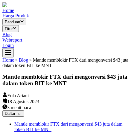
Home
Harga Produk
Panduan
Fitur
Blog
Webreport
Login
Home
»
Blog
»
Mantle memblokir FTX dari mengonversi $43 juta
dalam token BIT ke MNT
Mantle memblokir FTX dari mengonversi $43 juta
dalam token BIT ke MNT
Yola Ariani
18 Agustus 2023
3
menit baca
Daftar Isi
-
Mantle memblokir FTX dari mengonversi $43 juta dalam
token BIT ke MNT