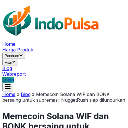
Home
Harga Produk
Panduan
Fitur
Blog
Webreport
Login
Home
»
Blog
»
Memecoin Solana WIF dan BONK
bersaing untuk supremasi; NuggetRush siap diluncurkan
Memecoin Solana WIF dan
BONK bersaing untuk