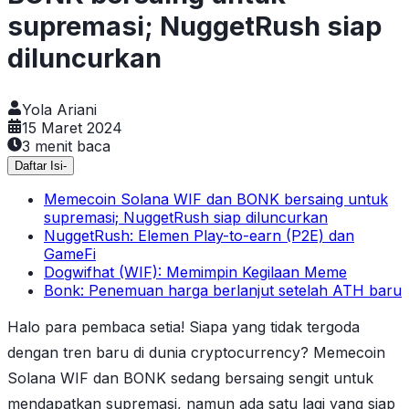
supremasi; NuggetRush siap
diluncurkan
Yola Ariani
15 Maret 2024
3
menit baca
Daftar Isi
-
Memecoin Solana WIF dan BONK bersaing untuk
supremasi; NuggetRush siap diluncurkan
NuggetRush: Elemen Play-to-earn (P2E) dan
GameFi
Dogwifhat (WIF): Memimpin Kegilaan Meme
Bonk: Penemuan harga berlanjut setelah ATH baru
Halo para pembaca setia! Siapa yang tidak tergoda
dengan tren baru di dunia cryptocurrency? Memecoin
Solana WIF dan BONK sedang bersaing sengit untuk
mendapatkan supremasi, namun ada satu lagi yang siap