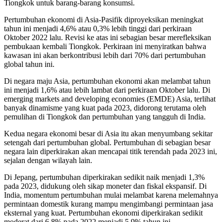
Tiongkok untuk barang-barang konsumsi.
Pertumbuhan ekonomi di Asia-Pasifik diproyeksikan meningkat
tahun ini menjadi 4,6% atau 0,3% lebih tinggi dari perkiraan
Oktober 2022 lalu. Revisi ke atas ini sebagian besar merefleksikan
pembukaan kembali Tiongkok. Perkiraan ini menyiratkan bahwa
kawasan ini akan berkontribusi lebih dari 70% dari pertumbuhan
global tahun ini.
Di negara maju Asia, pertumbuhan ekonomi akan melambat tahun
ini menjadi 1,6% atau lebih lambat dari perkiraan Oktober lalu. Di
emerging markets and developing economies (EMDE) Asia, terlihat
banyak dinamisme yang kuat pada 2023, didorong terutama oleh
pemulihan di Tiongkok dan pertumbuhan yang tangguh di India.
Kedua negara ekonomi besar di Asia itu akan menyumbang sekitar
setengah dari pertumbuhan global. Pertumbuhan di sebagian besar
negara lain diperkirakan akan mencapai titik terendah pada 2023 ini,
sejalan dengan wilayah lain.
Di Jepang, pertumbuhan diperkirakan sedikit naik menjadi 1,3%
pada 2023, didukung oleh sikap moneter dan fiskal ekspansif. Di
India, momentum pertumbuhan mulai melambat karena melemahnya
permintaan domestik kurang mampu mengimbangi permintaan jasa
eksternal yang kuat. Pertumbuhan ekonomi diperkirakan sedikit
moderat dari 6,8% pada 2022 menjadi 5,9% tahun ini.