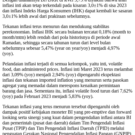
inflasi inti akan tetap terkendali pada kisaran 3,0±1% di sisa 2023
dan inflasi Indeks Harga Konsumen (IHK) dapat kembali ke sasaran
3,0±1% lebih awal dari prakiraan sebelumnya.
Tekanan inflasi terus menurun dan mendukung stabilitas
perekonomian. Inflasi IHK secara bulanan tercatat 0,18% (month to
month/mtm) lebih rendah dari pola historisnya di periode awal
Ramadan, sehingga secara tahunan turun dari level bulan
sebelumnya sebesar 5,47% (year on year/yoy) menjadi 4,97%
(yoy).
Pelandaian inflasi terjadi di semua kelompok, yaitu inti, volatile
food, dan administered prices. Inflasi inti Maret 2023 terus melambat
dari 3,09% (yoy) menjadi 2,94% (yoy) dipengaruhi ekspektasi
inflasi dan tekanan imported inflation yang menurun serta pasokan
agregat yang memadai dalam merespons kenaikan permintaan
barang dan jasa. Sementara itu, inflasi volatile food turun dari 7,62%
(yoy) pada Februari 2023 menjadi 5,83% (yoy).
Tekanan inflasi yang terus menurun tersebut dipengaruhi oleh
dampak positif kebijakan moneter BI yang pre-emptive dan forward
looking serta sinergi yang kuat dalam pengendalian inflasi antara BI
dan pemerintah (pusat dan daerah) dalam Tim Pengendali Inflasi
Pusat (TPIP) dan Tim Pengendali Inflasi Daerah (TPID) melalui
penguatan Gerakan Nasional Pengendalian Inflasi Pangan (GNPIP)