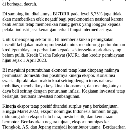
di berbagai daerah.
Di samping itu, ditahannya BI7DRR pada level 5,75% juga tidak
akan memberikan efek negatif bagi perekonomian nasional karena
bank sentral tetap memberikan ruang gerak yang longgar kepada
pelaku industri jasa keuangan terkait fungsi intermediasinya.
Untuk menopang sektor riil, BI memberlakukan peningkatan
insentif kebijakan makroprudensial untuk mendorong pertumbuhan
kredit/pembiayaan perbankan kepada sektor-sektor prioritas yang
belum pulih, Kredit Usaha Rakyat (KUR), dan kredit/ pembiayaan
hijau sejak 1 April 2023.
BI meyakini pertumbuhan ekonomi tetap kuat ditopang naiknya
permintaan domestik dan positifnya kinerja ekspor. Konsumsi
swasta diprakirakan makin kuat seiring dengan terus naiknya
mobilitas, membaiknya keyakinan konsumen, dan meningkatnya
daya beli seiring dengan penurunan inflasi. Kegiatan investasi tetap
berlanjut, terutama investasi nonbangunan.
Kinerja ekspor tetap positif ditandai surplus yang berkelanjutan.
Hingga Maret 2023, ekspor nonmigas Indonesia tumbuh tinggi,
didukung oleh ekspor batu bara, mesin listrik, dan kendaraan
bermotor. Berdasarkan negara tujuan, ekspor nonmigas ke
Tiongkok, AS, dan Jepang menjadi kontributor utama. Berdasarkan