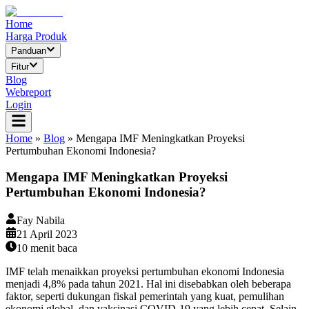
Home
Harga Produk
Panduan
Fitur
Blog
Webreport
Login
Home
»
Blog
»
Mengapa IMF Meningkatkan Proyeksi
Pertumbuhan Ekonomi Indonesia?
Mengapa IMF Meningkatkan Proyeksi
Pertumbuhan Ekonomi Indonesia?
Fay Nabila
21 April 2023
10
menit baca
IMF telah menaikkan proyeksi pertumbuhan ekonomi Indonesia
menjadi 4,8% pada tahun 2021. Hal ini disebabkan oleh beberapa
faktor, seperti dukungan fiskal pemerintah yang kuat, pemulihan
ekonomi global, dan vaksinasi COVID-19 yang lebih cepat. Selain