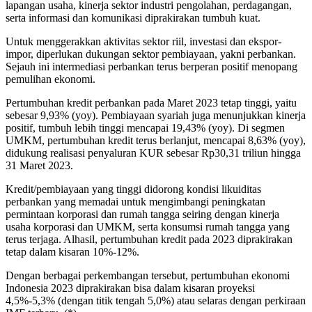
lapangan usaha, kinerja sektor industri pengolahan, perdagangan,
serta informasi dan komunikasi diprakirakan tumbuh kuat.
Untuk menggerakkan aktivitas sektor riil, investasi dan ekspor-
impor, diperlukan dukungan sektor pembiayaan, yakni perbankan.
Sejauh ini intermediasi perbankan terus berperan positif menopang
pemulihan ekonomi.
Pertumbuhan kredit perbankan pada Maret 2023 tetap tinggi, yaitu
sebesar 9,93% (yoy). Pembiayaan syariah juga menunjukkan kinerja
positif, tumbuh lebih tinggi mencapai 19,43% (yoy). Di segmen
UMKM, pertumbuhan kredit terus berlanjut, mencapai 8,63% (yoy),
didukung realisasi penyaluran KUR sebesar Rp30,31 triliun hingga
31 Maret 2023.
Kredit/pembiayaan yang tinggi didorong kondisi likuiditas
perbankan yang memadai untuk mengimbangi peningkatan
permintaan korporasi dan rumah tangga seiring dengan kinerja
usaha korporasi dan UMKM, serta konsumsi rumah tangga yang
terus terjaga. Alhasil, pertumbuhan kredit pada 2023 diprakirakan
tetap dalam kisaran 10%-12%.
Dengan berbagai perkembangan tersebut, pertumbuhan ekonomi
Indonesia 2023 diprakirakan bisa dalam kisaran proyeksi
4,5%-5,3% (dengan titik tengah 5,0%) atau selaras dengan perkiraan