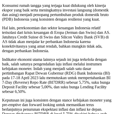
Konsumsi rumah tangga yang terjaga kuat didukung oleh kinerja
ekspor yang baik serta meningkatnya investasi langsung (domestik
dan asing) menjadi penopang pertumbuhan produk domestik bruto
(PDB) Indonesia yang konsisten dengan resiliensi yang kuat.
Hal lain, perekonomian dan sektor keuangan Indonesia relatif
terisolasi dari krisis keuangan di Eropa (Jerman dan Swiss) dan AS.
Jatuhnya Credit Suisse di Swiss dan Silicon Valley Bank (SVB) di
AS tidak akan menjalar ke perbankan Indonesia karena
konektivitasnya yang amat rendah, bahkan mungkin tidak ada,
dengan perbankan Indonesia.
Indikator ekonomi utama lainnya sejauh ini juga terkelola dengan
baik, salah satunya pengendalian laju inflasi melalui instrumen
kebijakan moneter. Inilah yang menjadi salah satu dasar
pertimbangan Rapat Dewan Gubernur (RDG) Bank Indonesia (BI)
pada 17-18 April 2023 lalu memutuskan untuk mempertahankan BI
7-Day (Reverse) Repo Rate (BI7DRR) sebesar 5,75%, suku bunga
Deposit Facility sebesar 5,00%, dan suku bunga Lending Facility
sebesar 6,50%.
Keputusan ini juga konsisten dengan stance kebijakan moneter yang
pre-emptive dan forward looking untuk memastikan terus
berlanjutnya penurunan ekspektasi inflasi dan inflasi ke depan.
Dengan ditahannya BI7DRR di level 5,75% diyakini bahwa arah