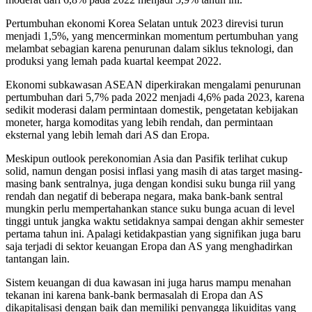
Pertumbuhan ekonomi Korea Selatan untuk 2023 direvisi turun
menjadi 1,5%, yang mencerminkan momentum pertumbuhan yang
melambat sebagian karena penurunan dalam siklus teknologi, dan
produksi yang lemah pada kuartal keempat 2022.
Ekonomi subkawasan ASEAN diperkirakan mengalami penurunan
pertumbuhan dari 5,7% pada 2022 menjadi 4,6% pada 2023, karena
sedikit moderasi dalam permintaan domestik, pengetatan kebijakan
moneter, harga komoditas yang lebih rendah, dan permintaan
eksternal yang lebih lemah dari AS dan Eropa.
Meskipun outlook perekonomian Asia dan Pasifik terlihat cukup
solid, namun dengan posisi inflasi yang masih di atas target masing-
masing bank sentralnya, juga dengan kondisi suku bunga riil yang
rendah dan negatif di beberapa negara, maka bank-bank sentral
mungkin perlu mempertahankan stance suku bunga acuan di level
tinggi untuk jangka waktu setidaknya sampai dengan akhir semester
pertama tahun ini. Apalagi ketidakpastian yang signifikan juga baru
saja terjadi di sektor keuangan Eropa dan AS yang menghadirkan
tantangan lain.
Sistem keuangan di dua kawasan ini juga harus mampu menahan
tekanan ini karena bank-bank bermasalah di Eropa dan AS
dikapitalisasi dengan baik dan memiliki penyangga likuiditas yang