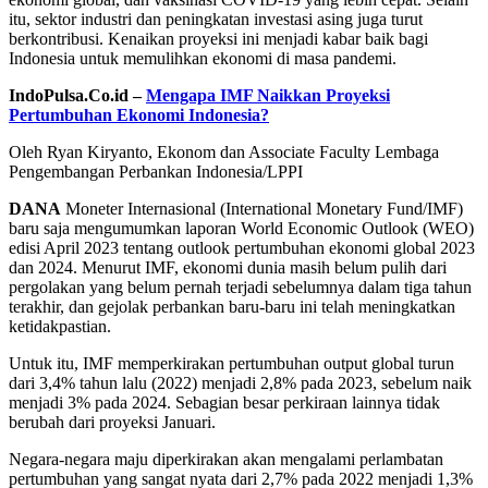
itu, sektor industri dan peningkatan investasi asing juga turut
berkontribusi. Kenaikan proyeksi ini menjadi kabar baik bagi
Indonesia untuk memulihkan ekonomi di masa pandemi.
IndoPulsa.Co.id –
Mengapa IMF Naikkan Proyeksi
Pertumbuhan Ekonomi Indonesia?
Oleh Ryan Kiryanto, Ekonom dan Associate Faculty Lembaga
Pengembangan Perbankan Indonesia/LPPI
DANA
Moneter Internasional (International Monetary Fund/IMF)
baru saja mengumumkan laporan World Economic Outlook (WEO)
edisi April 2023 tentang outlook pertumbuhan ekonomi global 2023
dan 2024. Menurut IMF, ekonomi dunia masih belum pulih dari
pergolakan yang belum pernah terjadi sebelumnya dalam tiga tahun
terakhir, dan gejolak perbankan baru-baru ini telah meningkatkan
ketidakpastian.
Untuk itu, IMF memperkirakan pertumbuhan output global turun
dari 3,4% tahun lalu (2022) menjadi 2,8% pada 2023, sebelum naik
menjadi 3% pada 2024. Sebagian besar perkiraan lainnya tidak
berubah dari proyeksi Januari.
Negara-negara maju diperkirakan akan mengalami perlambatan
pertumbuhan yang sangat nyata dari 2,7% pada 2022 menjadi 1,3%