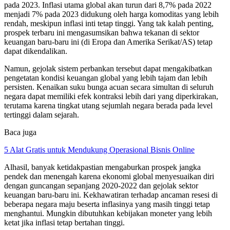
pada 2023. Inflasi utama global akan turun dari 8,7% pada 2022
menjadi 7% pada 2023 didukung oleh harga komoditas yang lebih
rendah, meskipun inflasi inti tetap tinggi. Yang tak kalah penting,
prospek terbaru ini mengasumsikan bahwa tekanan di sektor
keuangan baru-baru ini (di Eropa dan Amerika Serikat/AS) tetap
dapat dikendalikan.
Namun, gejolak sistem perbankan tersebut dapat mengakibatkan
pengetatan kondisi keuangan global yang lebih tajam dan lebih
persisten. Kenaikan suku bunga acuan secara simultan di seluruh
negara dapat memiliki efek kontraksi lebih dari yang diperkirakan,
terutama karena tingkat utang sejumlah negara berada pada level
tertinggi dalam sejarah.
Baca juga
5 Alat Gratis untuk Mendukung Operasional Bisnis Online
Alhasil, banyak ketidakpastian mengaburkan prospek jangka
pendek dan menengah karena ekonomi global menyesuaikan diri
dengan guncangan sepanjang 2020-2022 dan gejolak sektor
keuangan baru-baru ini. Kekhawatiran terhadap ancaman resesi di
beberapa negara maju beserta inflasinya yang masih tinggi tetap
menghantui. Mungkin dibutuhkan kebijakan moneter yang lebih
ketat jika inflasi tetap bertahan tinggi.