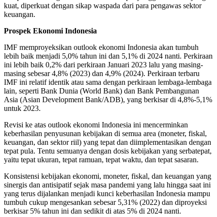
kuat, diperkuat dengan sikap waspada dari para pengawas sektor
keuangan.
Prospek Ekonomi Indonesia
IMF memproyeksikan outlook ekonomi Indonesia akan tumbuh
lebih baik menjadi 5,0% tahun ini dan 5,1% di 2024 nanti. Perkiraan
ini lebih baik 0,2% dari perkiraan Januari 2023 lalu yang masing-
masing sebesar 4,8% (2023) dan 4,9% (2024). Perkiraan terbaru
IMF ini relatif identik atau sama dengan perkiraan lembaga-lembaga
lain, seperti Bank Dunia (World Bank) dan Bank Pembangunan
Asia (Asian Development Bank/ADB), yang berkisar di 4,8%-5,1%
untuk 2023.
Revisi ke atas outlook ekonomi Indonesia ini mencerminkan
keberhasilan penyusunan kebijakan di semua area (moneter, fiskal,
keuangan, dan sektor riil) yang tepat dan diimplementasikan dengan
tepat pula. Tentu semuanya dengan dosis kebijakan yang serbatepat,
yaitu tepat ukuran, tepat ramuan, tepat waktu, dan tepat sasaran.
Konsistensi kebijakan ekonomi, moneter, fiskal, dan keuangan yang
sinergis dan antisipatif sejak masa pandemi yang lalu hingga saat ini
yang terus dijalankan menjadi kunci keberhasilan Indonesia mampu
tumbuh cukup mengesankan sebesar 5,31% (2022) dan diproyeksi
berkisar 5% tahun ini dan sedikit di atas 5% di 2024 nanti.