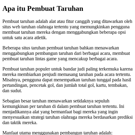
Apa itu Pembuat Taruhan
Pembuat taruhan adalah alat atau fitur canggih yang ditawarkan oleh
situs web taruhan olahraga tertentu yang memungkinkan pengguna
membuat taruhan mereka dengan menggabungkan beberapa opsi
untuk satu acara atletik.
Beberapa situs taruhan pembuat taruhan bahkan menawarkan
menggabungkan pembangun taruhan dari berbagai acara, membuat
pembuat taruhan lintas game yang mencakup berbagai acara.
Pembuat taruhan populer untuk bandar judi paling terkemuka karena
mereka membiarkan penjudi memasang taruhan pada acara tertentu.
Misalnya, pengguna dapat menempatkan taruhan tunggal pada hasil
pertandingan, pencetak gol, dan jumlah total gol, kartu, tembakan,
dan sudut.
Sebagian besar taruhan menawarkan setidaknya sepuluh
kemungkinan per taruhan di dalam pembuat taruhan tertentu. Ini
menjadikannya alat yang bermanfaat bagi mereka yang ingin
menyesuaikan strategi taruhan olahraga mereka berdasarkan prediksi
dan taktik mereka.
Manfaat utama menggunakan pembangun taruhan adalah: