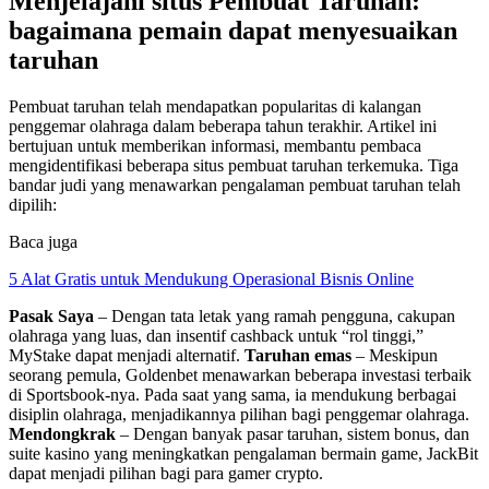
Menjelajahi situs Pembuat Taruhan:
bagaimana pemain dapat menyesuaikan
taruhan
Pembuat taruhan telah mendapatkan popularitas di kalangan
penggemar olahraga dalam beberapa tahun terakhir. Artikel ini
bertujuan untuk memberikan informasi, membantu pembaca
mengidentifikasi beberapa situs pembuat taruhan terkemuka. Tiga
bandar judi yang menawarkan pengalaman pembuat taruhan telah
dipilih:
Baca juga
5 Alat Gratis untuk Mendukung Operasional Bisnis Online
Pasak Saya
– Dengan tata letak yang ramah pengguna, cakupan
olahraga yang luas, dan insentif cashback untuk “rol tinggi,”
MyStake dapat menjadi alternatif.
Taruhan emas
– Meskipun
seorang pemula, Goldenbet menawarkan beberapa investasi terbaik
di Sportsbook-nya. Pada saat yang sama, ia mendukung berbagai
disiplin olahraga, menjadikannya pilihan bagi penggemar olahraga.
Mendongkrak
– Dengan banyak pasar taruhan, sistem bonus, dan
suite kasino yang meningkatkan pengalaman bermain game, JackBit
dapat menjadi pilihan bagi para gamer crypto.