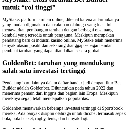
untuk “rol tinggi”
MyStake, platform taruhan online, dikenal karena antarmukanya
yang mudah digunakan dan cakupan olahraga yang luas. Ini
menawarkan pembangun taruhan dengan berbagai opsi uang
kembali yang tersedia untuk pengguna. Meskipun merupakan
pendatang baru di industri kasino online, MyStake telah menerima
banyak ulasan positif dan sekarang dianggap sebagai bandar
pembuat taruhan yang dapat diandalkan secara global.
GoldenBet: taruhan yang mendukung
salah satu investasi tertinggi
Pendatang baru lainnya dalam daftar bandar judi dengan fitur Bet
Builder adalah Goldenbet. Diluncurkan pada tahun 2022 dan
menerima pemain dari Inggris dan bagian lain Eropa. Meskipun
mereknya segar, telah mendapatkan popularitas.
Goldenbet menawarkan beberapa investasi tertinggi di Sportsbook
mereka. Ada banyak disiplin olahraga untuk dicoba, termasuk sepak
bola, bola basket, rugby, tenis, dan banyak lagi.