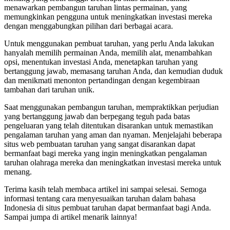
menawarkan pembangun taruhan lintas permainan, yang
memungkinkan pengguna untuk meningkatkan investasi mereka
dengan menggabungkan pilihan dari berbagai acara.
Untuk menggunakan pembuat taruhan, yang perlu Anda lakukan
hanyalah memilih permainan Anda, memilih alat, menambahkan
opsi, menentukan investasi Anda, menetapkan taruhan yang
bertanggung jawab, memasang taruhan Anda, dan kemudian duduk
dan menikmati menonton pertandingan dengan kegembiraan
tambahan dari taruhan unik.
Saat menggunakan pembangun taruhan, mempraktikkan perjudian
yang bertanggung jawab dan berpegang teguh pada batas
pengeluaran yang telah ditentukan disarankan untuk memastikan
pengalaman taruhan yang aman dan nyaman. Menjelajahi beberapa
situs web pembuatan taruhan yang sangat disarankan dapat
bermanfaat bagi mereka yang ingin meningkatkan pengalaman
taruhan olahraga mereka dan meningkatkan investasi mereka untuk
menang.
Terima kasih telah membaca artikel ini sampai selesai. Semoga
informasi tentang cara menyesuaikan taruhan dalam bahasa
Indonesia di situs pembuat taruhan dapat bermanfaat bagi Anda.
Sampai jumpa di artikel menarik lainnya!