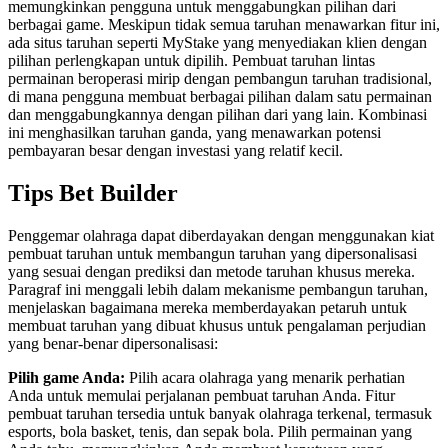
memungkinkan pengguna untuk menggabungkan pilihan dari
berbagai game. Meskipun tidak semua taruhan menawarkan fitur ini,
ada situs taruhan seperti MyStake yang menyediakan klien dengan
pilihan perlengkapan untuk dipilih. Pembuat taruhan lintas
permainan beroperasi mirip dengan pembangun taruhan tradisional,
di mana pengguna membuat berbagai pilihan dalam satu permainan
dan menggabungkannya dengan pilihan dari yang lain. Kombinasi
ini menghasilkan taruhan ganda, yang menawarkan potensi
pembayaran besar dengan investasi yang relatif kecil.
Tips Bet Builder
Penggemar olahraga dapat diberdayakan dengan menggunakan kiat
pembuat taruhan untuk membangun taruhan yang dipersonalisasi
yang sesuai dengan prediksi dan metode taruhan khusus mereka.
Paragraf ini menggali lebih dalam mekanisme pembangun taruhan,
menjelaskan bagaimana mereka memberdayakan petaruh untuk
membuat taruhan yang dibuat khusus untuk pengalaman perjudian
yang benar-benar dipersonalisasi:
Pilih game Anda:
Pilih acara olahraga yang menarik perhatian
Anda untuk memulai perjalanan pembuat taruhan Anda. Fitur
pembuat taruhan tersedia untuk banyak olahraga terkenal, termasuk
esports, bola basket, tenis, dan sepak bola. Pilih permainan yang