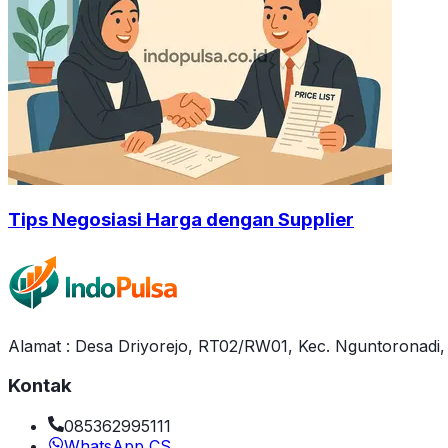
Tips Negosiasi Harga dengan Supplier
Alamat : Desa Driyorejo, RT02/RW01, Kec. Nguntoronadi
Kontak
085362995111
WhatsApp CS