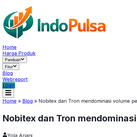
Home
Harga Produk
Panduan
Fitur
Blog
Webreport
Login
Home
»
Blog
»
Nobitex dan Tron mendominasi volume pe
Nobitex dan Tron mendominasi
Yola Ariani