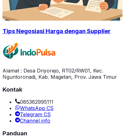
Tips Negosiasi Harga dengan Supplier
Alamat : Desa Driyorejo, RT02/RW01, Kec.
Nguntoronadi, Kab. Magetan, Prov. Jawa Timur
Kontak
085362995111
WhatsApp CS
Telegram CS
Channel info
Panduan