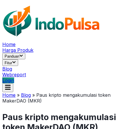
Home
Harga Produk
Panduan
Fitur
Blog
Webreport
Login
Home
»
Blog
»
Paus kripto mengakumulasi token
MakerDAO (MKR)
Paus kripto mengakumulasi
token MakerDAO (MKR)