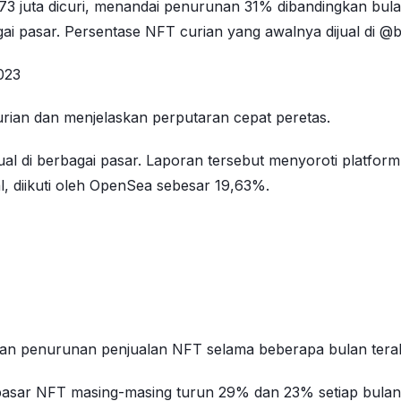
1.73 juta dicuri, menandai penurunan 31% dibandingkan bu
agai pasar. Persentase NFT curian yang awalnya dijual di @
023
urian dan menjelaskan perputaran cepat peretas.
ual di berbagai pasar. Laporan tersebut menyoroti platform
 diikuti oleh OpenSea sebesar 19,63%.
an penurunan penjualan NFT selama beberapa bulan terakh
ar NFT masing-masing turun 29% dan 23% setiap bulan. K