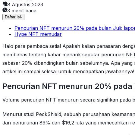
8 Agustus 2023
3
menit baca
Daftar Isi
-
Pencurian NFT menurun 20% pada bulan Juli: lapo
Hype NFT memudar
Halo para pembaca setia! Apakah kalian penasaran dengan 
membahas tentang kabar menarik seputar pencurian NFT 
sebesar 20% dibandingkan bulan sebelumnya. Apa yang m
artikel ini sampai selesai untuk mendapatkan jawabannya!
Pencurian NFT menurun 20% pada bu
Volume pencurian NFT menurun secara signifikan pada bu
Menurut studi PeckShield, sebuah perusahaan keamanan bl
dan penurunan 89% dari $16,2 juta yang memecahkan rek