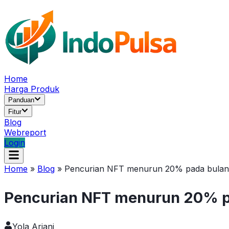
Home
Harga Produk
Panduan
Fitur
Blog
Webreport
Login
Home
»
Blog
»
Pencurian NFT menurun 20% pada bulan J
Pencurian NFT menurun 20% pa
Yola Ariani