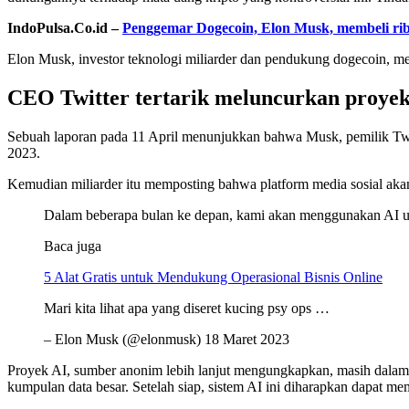
IndoPulsa.Co.id –
Penggemar Dogecoin, Elon Musk, membeli ri
Elon Musk, investor teknologi miliarder dan pendukung dogecoin, me
CEO Twitter tertarik meluncurkan proyek
Sebuah laporan pada 11 April menunjukkan bahwa Musk, pemilik Twit
2023.
Kemudian miliarder itu memposting bahwa platform media sosial akan
Dalam beberapa bulan ke depan, kami akan menggunakan AI unt
Baca juga
5 Alat Gratis untuk Mendukung Operasional Bisnis Online
Mari kita lihat apa yang diseret kucing psy ops …
– Elon Musk (@elonmusk) 18 Maret 2023
Proyek AI, sumber anonim lebih lanjut mengungkapkan, masih dalam
kumpulan data besar. Setelah siap, sistem AI ini diharapkan dapat m