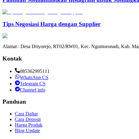
Tips Negosiasi Harga dengan Supplier
Alamat : Desa Driyorejo, RT02/RW01, Kec. Nguntoronadi, Kab. Mag
Kontak
085362995111
WhatsApp CS
Telegram CS
Channel info
Panduan
Cara Daftar
Cara Deposit
Harga Produk
Blog Update