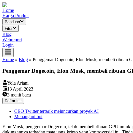
Home
Harga Produk
Panduan
Fitur
Blog
Webreport
Login
Home
»
Blog
»
Penggemar Dogecoin, Elon Musk, membeli ribuan G
Penggemar Dogecoin, Elon Musk, membeli ribuan GP
Yola Ariani
13 April 2023
3
menit baca
Daftar Isi
-
CEO Twitter tertarik meluncurkan proyek AI
Menangani bot
Elon Musk, penggemar Dogecoin, telah membeli ribuan GPU untuk 
dukungannya terhadap mata uang kripto yang kontroversial ini. Tind