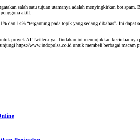
ngatakan salah satu tujuan utamanya adalah menyingkirkan bot spam. B
pengguna aktif.
a 1% dan 14% “tergantung pada topik yang sedang dibahas”. Ini dapat s
uk proyek AI Twitter-nya. Tindakan ini menunjukkan kecintaannya pa
njungi https://www.indopulsa.co.id untuk membeli berbagai macam pr
Online
tkan Penjualan