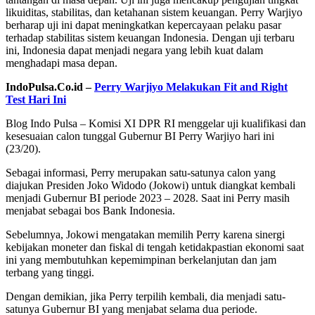
likuiditas, stabilitas, dan ketahanan sistem keuangan. Perry Warjiyo
berharap uji ini dapat meningkatkan kepercayaan pelaku pasar
terhadap stabilitas sistem keuangan Indonesia. Dengan uji terbaru
ini, Indonesia dapat menjadi negara yang lebih kuat dalam
menghadapi masa depan.
IndoPulsa.Co.id –
Perry Warjiyo Melakukan Fit and Right
Test Hari Ini
Blog Indo Pulsa – Komisi XI DPR RI menggelar uji kualifikasi dan
kesesuaian calon tunggal Gubernur BI Perry Warjiyo hari ini
(23/20).
Sebagai informasi, Perry merupakan satu-satunya calon yang
diajukan Presiden Joko Widodo (Jokowi) untuk diangkat kembali
menjadi Gubernur BI periode 2023 – 2028. Saat ini Perry masih
menjabat sebagai bos Bank Indonesia.
Sebelumnya, Jokowi mengatakan memilih Perry karena sinergi
kebijakan moneter dan fiskal di tengah ketidakpastian ekonomi saat
ini yang membutuhkan kepemimpinan berkelanjutan dan jam
terbang yang tinggi.
Dengan demikian, jika Perry terpilih kembali, dia menjadi satu-
satunya Gubernur BI yang menjabat selama dua periode.