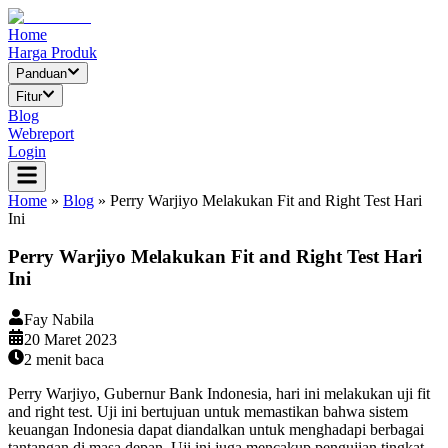
Home
Harga Produk
Panduan
Fitur
Blog
Webreport
Login
Home
»
Blog
»
Perry Warjiyo Melakukan Fit and Right Test Hari
Ini
Perry Warjiyo Melakukan Fit and Right Test Hari
Ini
Fay Nabila
20 Maret 2023
2
menit baca
Perry Warjiyo, Gubernur Bank Indonesia, hari ini melakukan uji fit
and right test. Uji ini bertujuan untuk memastikan bahwa sistem
keuangan Indonesia dapat diandalkan untuk menghadapi berbagai
tantangan di masa depan. Uji ini juga mencakup pengujian tingkat