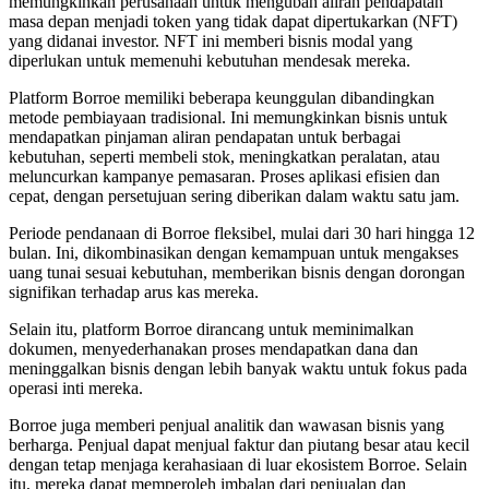
memungkinkan perusahaan untuk mengubah aliran pendapatan
masa depan menjadi token yang tidak dapat dipertukarkan (NFT)
yang didanai investor. NFT ini memberi bisnis modal yang
diperlukan untuk memenuhi kebutuhan mendesak mereka.
Platform Borroe memiliki beberapa keunggulan dibandingkan
metode pembiayaan tradisional. Ini memungkinkan bisnis untuk
mendapatkan pinjaman aliran pendapatan untuk berbagai
kebutuhan, seperti membeli stok, meningkatkan peralatan, atau
meluncurkan kampanye pemasaran. Proses aplikasi efisien dan
cepat, dengan persetujuan sering diberikan dalam waktu satu jam.
Periode pendanaan di Borroe fleksibel, mulai dari 30 hari hingga 12
bulan. Ini, dikombinasikan dengan kemampuan untuk mengakses
uang tunai sesuai kebutuhan, memberikan bisnis dengan dorongan
signifikan terhadap arus kas mereka.
Selain itu, platform Borroe dirancang untuk meminimalkan
dokumen, menyederhanakan proses mendapatkan dana dan
meninggalkan bisnis dengan lebih banyak waktu untuk fokus pada
operasi inti mereka.
Borroe juga memberi penjual analitik dan wawasan bisnis yang
berharga. Penjual dapat menjual faktur dan piutang besar atau kecil
dengan tetap menjaga kerahasiaan di luar ekosistem Borroe. Selain
itu, mereka dapat memperoleh imbalan dari penjualan dan