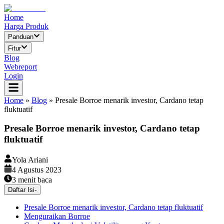
Home
Harga Produk
Panduan
Fitur
Blog
Webreport
Login
Home
»
Blog
»
Presale Borroe menarik investor, Cardano tetap
fluktuatif
Presale Borroe menarik investor, Cardano tetap
fluktuatif
Yola Ariani
4 Agustus 2023
3
menit baca
Daftar Isi
-
Presale Borroe menarik investor, Cardano tetap fluktuatif
Menguraikan Borroe