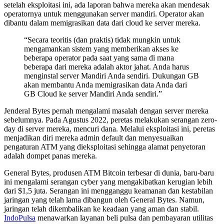
setelah eksploitasi ini, ada laporan bahwa mereka akan mendesak
operatornya untuk menggunakan server mandiri. Operator akan
dibantu dalam memigrasikan data dari cloud ke server mereka.
“Secara teoritis (dan praktis) tidak mungkin untuk
mengamankan sistem yang memberikan akses ke
beberapa operator pada saat yang sama di mana
beberapa dari mereka adalah aktor jahat. Anda harus
menginstal server Mandiri Anda sendiri. Dukungan GB
akan membantu Anda memigrasikan data Anda dari
GB Cloud ke server Mandiri Anda sendiri.”
Jenderal Bytes pernah mengalami masalah dengan server mereka
sebelumnya. Pada Agustus 2022, peretas melakukan serangan zero-
day di server mereka, mencuri dana. Melalui eksploitasi ini, peretas
menjadikan diri mereka admin default dan menyesuaikan
pengaturan ATM yang dieksploitasi sehingga alamat penyetoran
adalah dompet panas mereka.
General Bytes, produsen ATM Bitcoin terbesar di dunia, baru-baru
ini mengalami serangan cyber yang mengakibatkan kerugian lebih
dari $1,5 juta. Serangan ini mengganggu keamanan dan kestabilan
jaringan yang telah lama dibangun oleh General Bytes. Namun,
jaringan telah dikembalikan ke keadaan yang aman dan stabil.
IndoPulsa
menawarkan layanan beli pulsa dan pembayaran utilitas