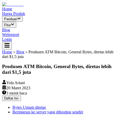
Home
Harga Produk
Panduan
Fitur
Blog
Webreport
Login
Home
»
Blog
»
Produsen ATM Bitcoin, General Bytes, diretas lebih
dari $1,5 juta
Produsen ATM Bitcoin, General Bytes, diretas lebih
dari $1,5 juta
Yola Ariani
20 Maret 2023
3
menit baca
Daftar Isi
-
Bytes Umum diretas
Bermigrasi ke server yang dihosting sendiri