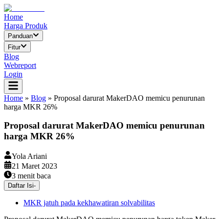
Home
Harga Produk
Panduan
Fitur
Blog
Webreport
Login
Home
»
Blog
»
Proposal darurat MakerDAO memicu penurunan
harga MKR 26%
Proposal darurat MakerDAO memicu penurunan
harga MKR 26%
Yola Ariani
21 Maret 2023
3
menit baca
Daftar Isi
-
MKR jatuh pada kekhawatiran solvabilitas