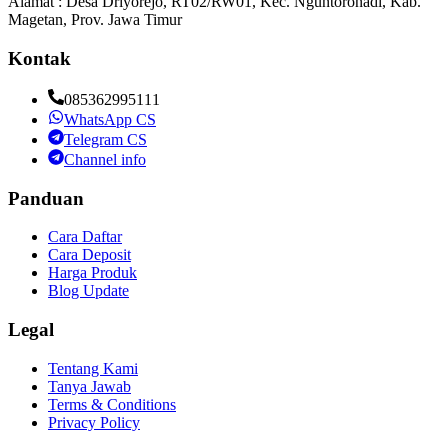
Alamat : Desa Driyorejo, RT02/RW01, Kec. Nguntoronadi, Kab.
Magetan, Prov. Jawa Timur
Kontak
085362995111
WhatsApp CS
Telegram CS
Channel info
Panduan
Cara Daftar
Cara Deposit
Harga Produk
Blog Update
Legal
Tentang Kami
Tanya Jawab
Terms & Conditions
Privacy Policy