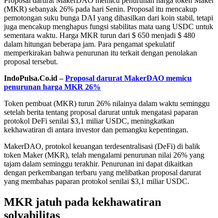
Proposal darurat MakerDAO memicu penurunan harga token Maker
(MKR) sebanyak 26% pada hari Senin. Proposal itu mencakup
pemotongan suku bunga DAI yang dihasilkan dari koin stabil, tetapi
juga mencakup menghapus fungsi stabilitas mata uang USDC untuk
sementara waktu. Harga MKR turun dari $ 650 menjadi $ 480
dalam hitungan beberapa jam. Para pengamat spekulatif
memperkirakan bahwa penurunan itu terkait dengan penolakan
proposal tersebut.
IndoPulsa.Co.id –
Proposal darurat MakerDAO memicu
penurunan harga MKR 26%
Token pembuat (MKR) turun 26% nilainya dalam waktu seminggu
setelah berita tentang proposal darurat untuk mengatasi paparan
protokol DeFi senilai $3,1 miliar USDC, meningkatkan
kekhawatiran di antara investor dan pemangku kepentingan.
MakerDAO, protokol keuangan terdesentralisasi (DeFi) di balik
token Maker (MKR), telah mengalami penurunan nilai 26% yang
tajam dalam seminggu terakhir. Penurunan ini dapat dikaitkan
dengan perkembangan terbaru yang melibatkan proposal darurat
yang membahas paparan protokol senilai $3,1 miliar USDC.
MKR jatuh pada kekhawatiran
solvabilitas