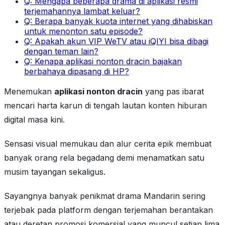
Q: Mengapa beberapa drama di aplikasi resmi
terjemahannya lambat keluar?
Q: Berapa banyak kuota internet yang dihabiskan
untuk menonton satu episode?
Q: Apakah akun VIP WeTV atau iQIYI bisa dibagi
dengan teman lain?
Q: Kenapa aplikasi nonton dracin bajakan
berbahaya dipasang di HP?
Menemukan
aplikasi nonton dracin
yang pas ibarat
mencari harta karun di tengah lautan konten hiburan
digital masa kini.
Sensasi visual memukau dan alur cerita epik membuat
banyak orang rela begadang demi menamatkan satu
musim tayangan sekaligus.
Sayangnya banyak penikmat drama Mandarin sering
terjebak pada platform dengan terjemahan berantakan
atau deretan promosi komersial yang muncul setiap lima