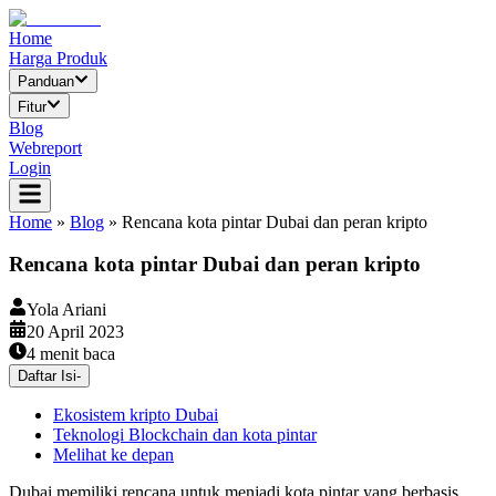
Home
Harga Produk
Panduan
Fitur
Blog
Webreport
Login
Home
»
Blog
»
Rencana kota pintar Dubai dan peran kripto
Rencana kota pintar Dubai dan peran kripto
Yola Ariani
20 April 2023
4
menit baca
Daftar Isi
-
Ekosistem kripto Dubai
Teknologi Blockchain dan kota pintar
Melihat ke depan
Dubai memiliki rencana untuk menjadi kota pintar yang berbasis