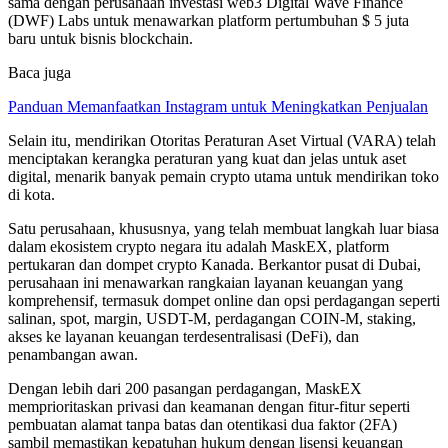
sama dengan perusahaan investasi web3 Digital Wave Finance
(DWF) Labs untuk menawarkan platform pertumbuhan $ 5 juta
baru untuk bisnis blockchain.
Baca juga
Panduan Memanfaatkan Instagram untuk Meningkatkan Penjualan
Selain itu, mendirikan Otoritas Peraturan Aset Virtual (VARA) telah
menciptakan kerangka peraturan yang kuat dan jelas untuk aset
digital, menarik banyak pemain crypto utama untuk mendirikan toko
di kota.
Satu perusahaan, khususnya, yang telah membuat langkah luar biasa
dalam ekosistem crypto negara itu adalah MaskEX, platform
pertukaran dan dompet crypto Kanada. Berkantor pusat di Dubai,
perusahaan ini menawarkan rangkaian layanan keuangan yang
komprehensif, termasuk dompet online dan opsi perdagangan seperti
salinan, spot, margin, USDT-M, perdagangan COIN-M, staking,
akses ke layanan keuangan terdesentralisasi (DeFi), dan
penambangan awan.
Dengan lebih dari 200 pasangan perdagangan, MaskEX
memprioritaskan privasi dan keamanan dengan fitur-fitur seperti
pembuatan alamat tanpa batas dan otentikasi dua faktor (2FA)
sambil memastikan kepatuhan hukum dengan lisensi keuangan