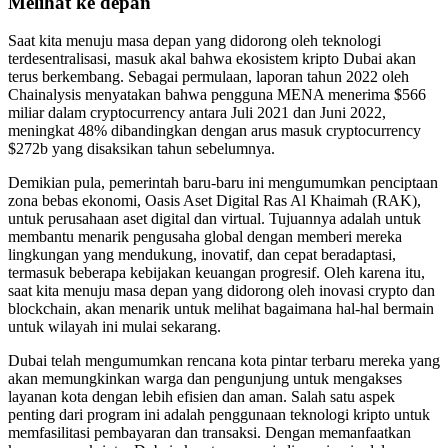
Melihat ke depan
Saat kita menuju masa depan yang didorong oleh teknologi
terdesentralisasi, masuk akal bahwa ekosistem kripto Dubai akan
terus berkembang. Sebagai permulaan, laporan tahun 2022 oleh
Chainalysis menyatakan bahwa pengguna MENA menerima $566
miliar dalam cryptocurrency antara Juli 2021 dan Juni 2022,
meningkat 48% dibandingkan dengan arus masuk cryptocurrency
$272b yang disaksikan tahun sebelumnya.
Demikian pula, pemerintah baru-baru ini mengumumkan penciptaan
zona bebas ekonomi, Oasis Aset Digital Ras Al Khaimah (RAK),
untuk perusahaan aset digital dan virtual. Tujuannya adalah untuk
membantu menarik pengusaha global dengan memberi mereka
lingkungan yang mendukung, inovatif, dan cepat beradaptasi,
termasuk beberapa kebijakan keuangan progresif. Oleh karena itu,
saat kita menuju masa depan yang didorong oleh inovasi crypto dan
blockchain, akan menarik untuk melihat bagaimana hal-hal bermain
untuk wilayah ini mulai sekarang.
Dubai telah mengumumkan rencana kota pintar terbaru mereka yang
akan memungkinkan warga dan pengunjung untuk mengakses
layanan kota dengan lebih efisien dan aman. Salah satu aspek
penting dari program ini adalah penggunaan teknologi kripto untuk
memfasilitasi pembayaran dan transaksi. Dengan memanfaatkan