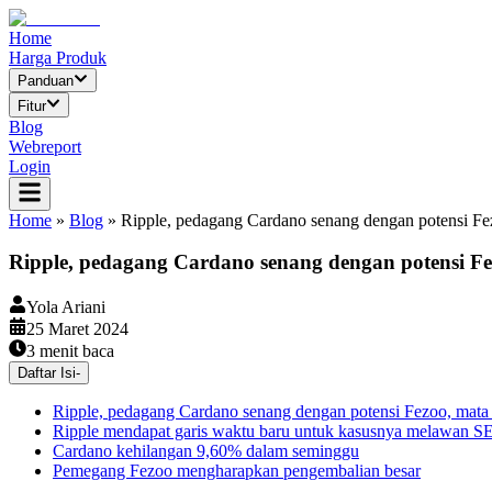
Home
Harga Produk
Panduan
Fitur
Blog
Webreport
Login
Home
»
Blog
»
Ripple, pedagang Cardano senang dengan potensi Fez
Ripple, pedagang Cardano senang dengan potensi Fe
Yola Ariani
25 Maret 2024
3
menit baca
Daftar Isi
-
Ripple, pedagang Cardano senang dengan potensi Fezoo, mata 
Ripple mendapat garis waktu baru untuk kasusnya melawan S
Cardano kehilangan 9,60% dalam seminggu
Pemegang Fezoo mengharapkan pengembalian besar