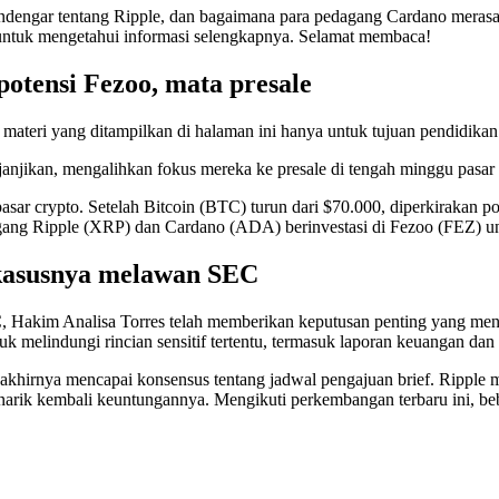
endengar tentang Ripple, dan bagaimana para pedagang Cardano merasa
i untuk mengetahui informasi selengkapnya. Selamat membaca!
otensi Fezoo, mata presale
 materi yang ditampilkan di halaman ini hanya untuk tujuan pendidikan
njikan, mengalihkan fokus mereka ke presale di tengah minggu pasar 
asar crypto. Setelah Bitcoin (BTC) turun dari $70.000, diperkirakan pos
emegang Ripple (XRP) dan Cardano (ADA) berinvestasi di Fezoo (FEZ) u
 kasusnya melawan SEC
C, Hakim Analisa Torres telah memberikan keputusan penting yang me
melindungi rincian sensitif tertentu, termasuk laporan keuangan dan
k akhirnya mencapai konsensus tentang jadwal pengajuan brief. Ripple
enarik kembali keuntungannya. Mengikuti perkembangan terbaru ini, beb