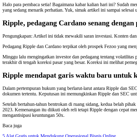
Halo para pembaca setia! Bagaimana kabar kalian hari ini? Sudah m
yang sedang menarik perhatian. Yuk, simak artikel ini sampai selesa
Ripple, pedagang Cardano senang dengan p
Pengungkapan: Artikel ini tidak mewakili saran investasi. Konten dan
Pedagang Ripple dan Cardano terpikat oleh prospek Fezoo yang menja
Minggu lalu mengingatkan investor dan pedagang tentang volatilitas p
terakhir di tengah koreksi pasar yang besar. Koreksi ini melihat p
Ripple mendapat garis waktu baru untuk
Dalam pertempuran hukum yang berlarut-larut antara Ripple dan SE
dokumen tertentu. Keputusan ini memungkinkan Ripple dan SEC untuk 
Setelah bertahun-tahun bentrokan di ruang sidang, kedua belah piha
2023. Kemenangan itu diikuti oleh reli tetapi Ripple dengan cepat m
mengantisipasi keuntungan 50x.
Baca juga
5 Alat Gratis untuk Mendukung Operasional Bisnis Online