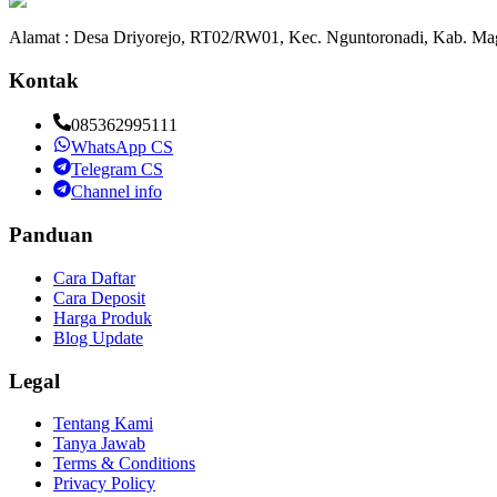
Alamat : Desa Driyorejo, RT02/RW01, Kec. Nguntoronadi, Kab. Mag
Kontak
085362995111
WhatsApp CS
Telegram CS
Channel info
Panduan
Cara Daftar
Cara Deposit
Harga Produk
Blog Update
Legal
Tentang Kami
Tanya Jawab
Terms & Conditions
Privacy Policy