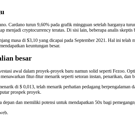
gu
ano. Cardano turun 9,60% pada grafik mingguan setelah harganya turun
 menjadi cryptocurrency teratas. Di sisi lain, beberapa analis skeptis b
panjang masa di $3,10 yang dicapai pada September 2021. Hal ini te
 mendapatkan keuntungan besar.
ian besar
investasi awal dalam proyek-proyek baru namun solid seperti Fezoo. Op
 menawarkan fitur-fitur menarik seperti setoran instan, penarikan, dan
enarik di $ 0,013, telah menarik perhatian pedagang berpengalaman 
eputar prospek proyek.
a depan dan memiliki potensi untuk mendapatkan 50x bagi pemegangn
 web.