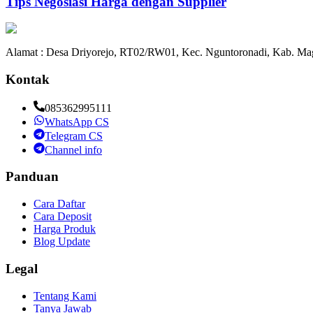
Tips Negosiasi Harga dengan Supplier
Alamat : Desa Driyorejo, RT02/RW01, Kec. Nguntoronadi, Kab. Mag
Kontak
085362995111
WhatsApp CS
Telegram CS
Channel info
Panduan
Cara Daftar
Cara Deposit
Harga Produk
Blog Update
Legal
Tentang Kami
Tanya Jawab