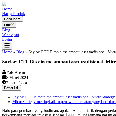
Home
Harga Produk
Panduan
Fitur
Blog
Webreport
Login
Home
»
Blog
»
Saylor: ETF Bitcoin melampaui aset tradisional, Mic
Saylor: ETF Bitcoin melampaui aset tradisional, Mic
Yola Ariani
8 Maret 2024
3
menit baca
Daftar Isi
-
Saylor: ETF Bitcoin melampaui aset tradisional, MicroStrategy
MicroStrategy meningkatkan penawaran catatan yang berfokus
Halo para pembaca yang budiman, apakah Anda tertarik dengan perkemb
berkembang menjadi investasi sebesar $700 juta. Bagaimana hal ini 