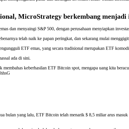
ional, MicroStrategy berkembang menjadi in
as dan menyaingi S&P 500, dengan perusahaan menyiapkan investasi B
ebenarnya telah naik ke papan peringkat, dan sekarang mulai menggigit
engungguli ETF emas, yang secara tradisional merupakan ETF komodita
ssal ada di sini.
 membahas keberhasilan ETF Bitcoin spot, mengapa uang kita beracu
95hhsG
bulan yang lalu, ETF Bitcoin telah menarik $ 8,5 miliar arus masuk b