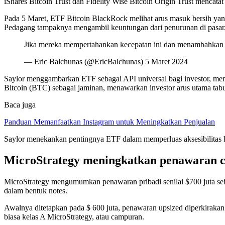
iShares Bitcoin Trust dan Fidelity Wise Bitcoin Origin Trust menca
Pada 5 Maret, ETF Bitcoin BlackRock melihat arus masuk bersih yang
Pedagang tampaknya mengambil keuntungan dari penurunan di pasar
Jika mereka mempertahankan kecepatan ini dan menambahkan $ 1
— Eric Balchunas (@EricBalchunas) 5 Maret 2024
Saylor menggambarkan ETF sebagai API universal bagi investor, mem
Bitcoin (BTC) sebagai jaminan, menawarkan investor arus utama tab
Baca juga
Panduan Memanfaatkan Instagram untuk Meningkatkan Penjualan
Saylor menekankan pentingnya ETF dalam memperluas aksesibilitas ke
MicroStrategy meningkatkan penawaran ca
MicroStrategy mengumumkan penawaran pribadi senilai $700 juta seb
dalam bentuk notes.
Awalnya ditetapkan pada $ 600 juta, penawaran upsized diperkirakan 
biasa kelas A MicroStrategy, atau campuran.