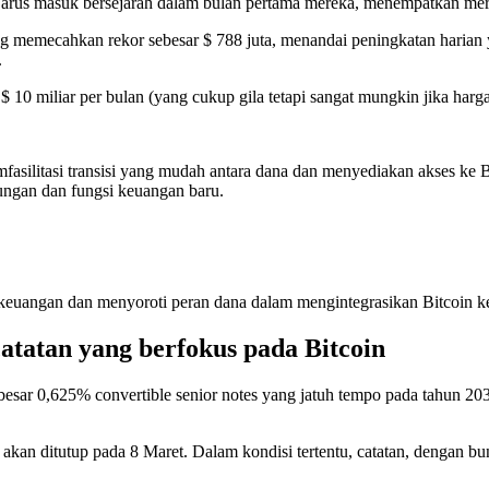
tat arus masuk bersejarah dalam bulan pertama mereka, menempatkan me
 memecahkan rekor sebesar $ 788 juta, menandai peningkatan harian y
.
0 miliar per bulan (yang cukup gila tetapi sangat mungkin jika harg
fasilitasi transisi yang mudah antara dana dan menyediakan akses ke 
ungan dan fungsi keuangan baru.
uangan dan menyoroti peran dana dalam mengintegrasikan Bitcoin ke da
tatan yang berfokus pada Bitcoin
esar 0,625% convertible senior notes yang jatuh tempo pada tahun 20
akan ditutup pada 8 Maret. Dalam kondisi tertentu, catatan, dengan bu