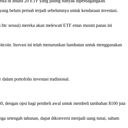
reka di antara 20 ETF yang paling banyak diperdagangkan.
ang belum pernah terjadi sebelumnya untuk kendaraan investasi.
a btc sesuai) mereka akan melewati ETF emas musim panas ini
Bitcoin. Inovasi ini telah menurunkan hambatan untuk menggunakan
lam portofolio investasi tradisional.
30, dengan opsi bagi pembeli awal untuk membeli tambahan $100 juta
nga setengah tahunan, dapat dikonversi menjadi uang tunai, saham